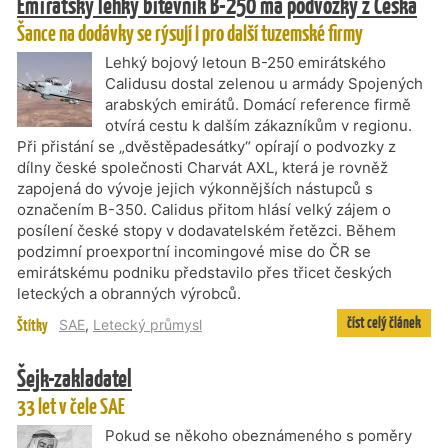
Emirátský lehký bitevník B-250 má podvozky z Česka
Šance na dodávky se rýsují i pro další tuzemské firmy
Lehký bojový letoun B-250 emirátského
Calidusu dostal zelenou u armády Spojených
arabských emirátů. Domácí reference firmě
otvírá cestu k dalším zákazníkům v regionu.
Při přistání se „dvěstěpadesátky“ opírají o podvozky z
dílny české společnosti Charvát AXL, která je rovněž
zapojená do vývoje jejich výkonnějších nástupců s
označením B-350. Calidus přitom hlásí velký zájem o
posílení české stopy v dodavatelském řetězci. Během
podzimní proexportní incomingové mise do ČR se
emirátskému podniku představilo přes třicet českých
leteckých a obranných výrobců.
číst celý článek
Štítky
SAE
,
Letecký průmysl
Šejk-zakladatel
33 let v čele SAE
Pokud se někoho obeznámeného s poměry