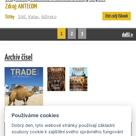
Zdroj: ANTECOM
číst celý článek
Štítky
SAE
,
Katar
,
Alžírsko
1
2
3
další »
Archiv čísel
Používáme cookies
Dobrý den, tyto webové stránky používají základní
soubory cookie k zajištění svého správného fungování