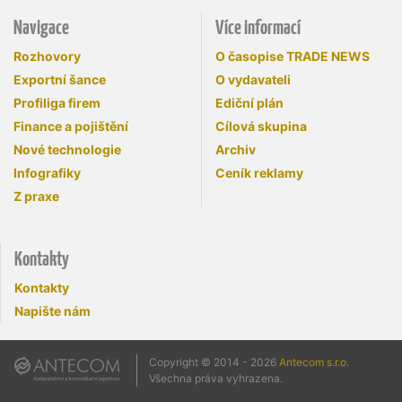
Navigace
Více informací
Rozhovory
O časopise TRADE NEWS
Exportní šance
O vydavateli
Profiliga firem
Ediční plán
Finance a pojištění
Cílová skupina
Nové technologie
Archiv
Infografiky
Ceník reklamy
Z praxe
Kontakty
Kontakty
Napište nám
Copyright © 2014 - 2026
Antecom s.r.o.
Všechna práva vyhrazena.