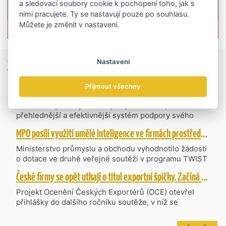
a sledovací soubory cookie k pochopení toho, jak s
nimi pracujete. Ty se nastavují pouze po souhlasu.
Můžete je změnit v nastavení.
Více informací o časopisu »
Zprávy
ze světa obchodu
Nastavení
Přijmout všechny
Vzniká CzechBusiness. Nová státní agentura zjednoduší podporu českých firem
České firmy získají od 1. srpna jednodušší,
přehlednější a efektivnější systém podpory svého
podnikání. Vzniká nová státní agentura
MPO posílí využití umělé inteligence ve firmách prostřednictvím 40 projektů z programu TWIST
CzechBusiness, která propojuje dosavadní
kompetence agentur CzechTrade a CzechInvest.
Ministerstvo průmyslu a obchodu vyhodnotilo žádosti
Firmám nabídne jednoho partnera pro rozvoj od
o dotace ve druhé veřejné soutěži v programu TWIST
inovací až po zahraniční expanzi.
– Transfer, Výzkum, Vývoj a Inovace pro Strategické
České firmy se opět utkají o titul exportní špičky. Začíná další ročník Ocenění Českých Exportérů
Technologie, do které bylo podáno 318 návrhů
projektů požadujících dotaci o celkovém objemu 4,27
Projekt Ocenění Českých Exportérů (OCE) otevřel
mld. Kč. Částkou 630 mil. Kč bude podpořeno čtyřicet
přihlášky do dalšího ročníku soutěže, v níž se
nejlépe hodnocených projektů zaměřených na
úspěšné ryze české firmy opět utkají o prestižní titul.
výzkum v oblasti umělé inteligence a její aplikace do
Projekt dlouhodobě vyzdvihuje, podporuje a oceňuje