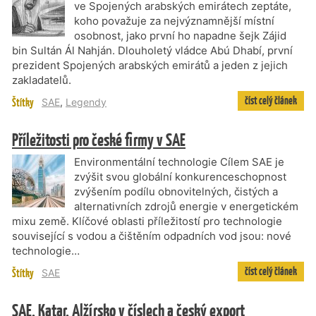
ve Spojených arabských emirátech zeptáte,
koho považuje za nejvýznamnější místní
osobnost, jako první ho napadne šejk Zájid
bin Sultán Ál Nahján. Dlouholetý vládce Abú Dhabí, první
prezident Spojených arabských emirátů a jeden z jejich
zakladatelů.
číst celý článek
Štítky
SAE
,
Legendy
Příležitosti pro české firmy v SAE
Environmentální technologie Cílem SAE je
zvýšit svou globální konkurenceschopnost
zvýšením podílu obnovitelných, čistých a
alternativních zdrojů energie v energetickém
mixu země. Klíčové oblasti příležitostí pro technologie
související s vodou a čištěním odpadních vod jsou: nové
technologie…
číst celý článek
Štítky
SAE
SAE, Katar, Alžírsko v číslech a český export