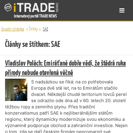
Internetový portál TRADE NEWS
Úvodní stránka
»
Štítky
»
SAE
Články se štítkem: SAE
Vladislav Polách: Emiráťané dobře vědí, že štědrá ruka
přírody nebude otevřená věčně
S nadsázkou se říká: na co potřebovala
Evropa dvě stě let, na to Emirátům stačilo
dvacet. Někdejší chudé teritorium lovců perel
se odrazilo ode dna až v 60. letech 20. století
těžbou ropy a zemního plynu. Přes tradiční
konzervatismus patří SAE k nejliberálnějším státům
regionu, který dynamicky modernizuje svou ekonomiku a
významně podporuje obchod a zahraniční investice. Nejen
o tom, zda se daří českým firmám nepromarnit své