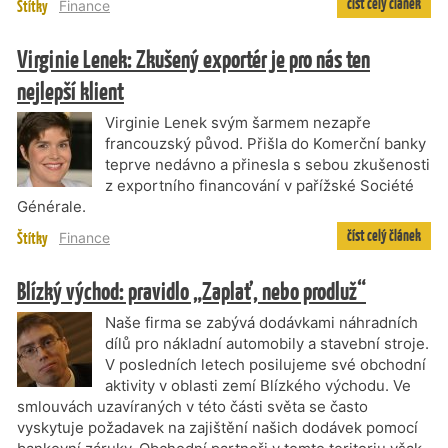
číst celý článek
Štítky
Finance
Virginie Lenek: Zkušený exportér je pro nás ten
nejlepší klient
Virginie Lenek svým šarmem nezapře
francouzský původ. Přišla do Komerční banky
teprve nedávno a přinesla s sebou zkušenosti
z exportního financování v pařížské Société
Générale.
číst celý článek
Štítky
Finance
Blízký východ: pravidlo „Zaplať, nebo prodluž“
Naše firma se zabývá dodávkami náhradních
dílů pro nákladní automobily a stavební stroje.
V posledních letech posilujeme své obchodní
aktivity v oblasti zemí Blízkého východu. Ve
smlouvách uzavíraných v této části světa se často
vyskytuje požadavek na zajištění našich dodávek pomocí