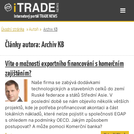
Internetový portál TRADE NEWS
Úvodní stránka
»
Autoři
»
Archiv KB
Články autora: Archiv KB
Víte o možnosti exportního financování s komerčním
zajištěním?
Naše firma se zabývá dodávkami
technologických a stavebních celků do zemí
Ruské federace a států Střední Asie. V
poslední době se nám objevilo několik větších
projektů, kde je potřeba profinancovat akontaci a část
lokálních nákladů, které nelze pojistit u společnosti EGAP
s ohledem na podmínky OECD. Jakým způsobem
postupovat? A může pomoci Komerční banka?