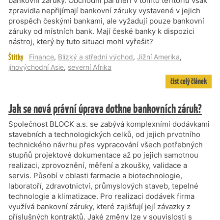
bankovní záruky. Obchodní partneři v tomto teritoriu však
zpravidla nepřijímají bankovní záruky vystavené v jejich
prospěch českými bankami, ale vyžadují pouze bankovní
záruky od místních bank. Mají české banky k dispozici
nástroj, který by tuto situaci mohl vyřešit?
Štítky
Finance
,
Blízký a střední východ
,
Jižní Amerika
,
jihovýchodní Asie
,
severní Afrika
číst celý článek
Jak se nová právní úprava dotkne bankovních záruk?
Společnost BLOCK a.s. se zabývá komplexními dodávkami
stavebních a technologických celků, od jejich prvotního
technického návrhu přes vypracování všech potřebných
stupňů projektové dokumentace až po jejich samotnou
realizaci, zprovoznění, měření a zkoušky, validace a
servis. Působí v oblasti farmacie a biotechnologie,
laboratoří, zdravotnictví, průmyslových staveb, tepelné
technologie a klimatizace. Pro realizaci dodávek firma
využívá bankovní záruky, které zajišťují její závazky z
příslušných kontraktů. Jaké změny lze v souvislosti s