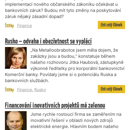
implementací nového občanského zákoníku očekávat u
bankovních záruk? Budou mít tyto změny na poskytování
záruk nějaký zásadní dopad?
číst celý článek
Štítky
Finance
Rusko – odvaha i obezřetnost se vyplácí
„Na Metalloobrabotce jsem měla dojem, že
zakázky jsou a budou,“ konstatuje během
našeho rozhovoru Jitka Haubová, zástupkyně
výkonné ředitelky pro korporátní bankovnictví
Komerční banky. Povídaly jsme si o potenciálu Ruska a
bankovních službách.
číst celý článek
Štítky
Finance
,
Rusko
Financování inovativních projektů má zelenou
Jsme rychle rostoucí firma se zaměřením na
inovativní řešení v oblasti nových zdrojů
elektrické energie. Hlavním bodem našeho