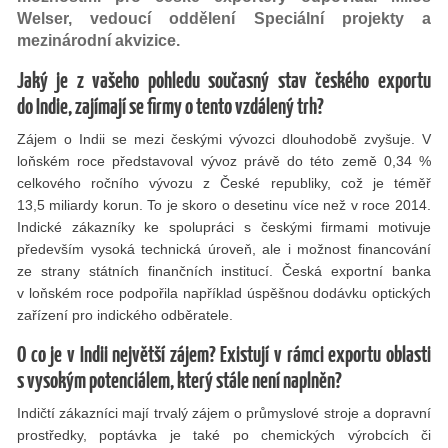
Welser, vedoucí oddělení Speciální projekty a
mezinárodní akvizice.
Jaký je z vašeho pohledu současný stav českého exportu
do Indie, zajímají se firmy o tento vzdálený trh?
Zájem o Indii se mezi českými vývozci dlouhodobě zvyšuje. V
loňském roce představoval vývoz právě do této země 0,34 %
celkového ročního vývozu z České republiky, což je téměř
13,5 miliardy korun. To je skoro o desetinu více než v roce 2014.
Indické zákazníky ke spolupráci s českými firmami motivuje
především vysoká technická úroveň, ale i možnost financování
ze strany státních finančních institucí. Česká exportní banka
v loňském roce podpořila například úspěšnou dodávku optických
zařízení pro indického odběratele.
O co je v Indii největší zájem? Existují v rámci exportu oblasti
s vysokým potenciálem, který stále není naplněn?
Indičtí zákazníci mají trvalý zájem o průmyslové stroje a dopravní
prostředky, poptávka je také po chemických výrobcích či