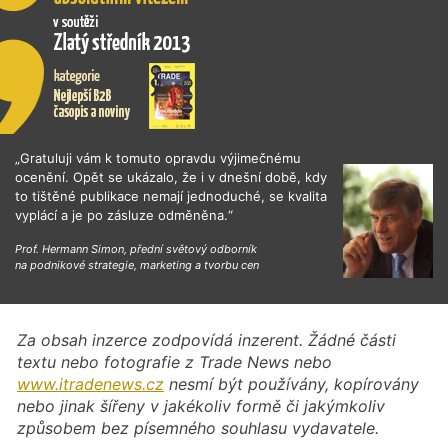
„Gratuluji vám k tomuto opravdu výjimečnému
ocenění. Opět se ukázalo, že i v dnešní době, kdy
to tištěné publikace nemají jednoduché, se kvalita
vyplácí a je po zásluze odměněna.“
Prof. Hermann Simon, přední světový odborník
na podnikové strategie, marketing a tvorbu cen
Za obsah inzerce zodpovídá inzerent. Žádné části
textu nebo fotografie z Trade News nebo
www.itradenews.cz
nesmí být používány, kopírovány
nebo jinak šířeny v jakékoliv formě či jakýmkoliv
způsobem bez písemného souhlasu vydavatele.