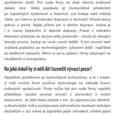
spotřebním zboží. Pro naše firmy se však otevírá možností
daleko více. Velká poptávka je momentálně především
po logistických systémech a řešeních, což kvituje také indická
vláda, pro kterou je budování dopravní a obchodní infrastruktury
jednou z priorit. Nejde přitom jen o silniční dopravu, snaha je
i o rozvoj železniční či letecké dopravy. Právě v indickém
leteckém průmyslu se skrývá velký potenciál – rozvíjí se stávající
letecký provoz, budují se nová menší letiště. S tím souvisí také
zvýšená poptávka po technologickém vybavení letišť, například
po letištních radarech. Mimo to se tu uplatní i firmy zabývající se
obráběním či energetikou.
Na jaká úskalí by si měli dát tuzemští vývozci pozor?
Největším problémem je samozřejmě konkurence, a to i místní.
V Indii mnoho firem používá technologie na základě licencí
světových společností. Proto může být pro naše firmy největší
překážkou vysoká cenová úroveň v porovnání s místní
konkurencí. Je také třeba počítat s tím, že zejména pro středně-
a dlouhodobé úvěry poskytované zahraničními bankami indickým
dlužníkům v cizí měně je zapotřebí jejich schválení, včetně jejich