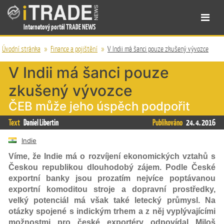
Internetový portál TRADE NEWS
Úvodní stránka
»
Finance a pojištění
»
V Indii má šanci pouze zkušený vývozce
V Indii má šanci pouze
zkušený vývozce
ČEB může jeho úspěch podpořit
Text
Daniel Libertin
Publikováno
24. 4. 2016
Indie
Víme, že Indie má o rozvíjení ekonomických vztahů s
Českou republikou dlouhodobý zájem. Podle České
exportní banky jsou prozatím nejvíce poptávanou
exportní komoditou stroje a dopravní prostředky,
velký potenciál má však také letecký průmysl. Na
otázky spojené s indickým trhem a z něj vyplývajícími
možnostmi pro české exportéry odpovídal Miloš