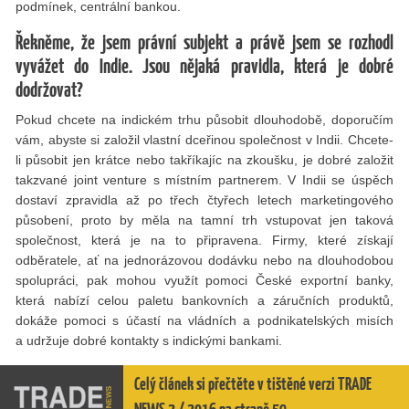
podmínek, centrální bankou.
Řekněme, že jsem právní subjekt a právě jsem se rozhodl
vyvážet do Indie. Jsou nějaká pravidla, která je dobré
dodržovat?
Pokud chcete na indickém trhu působit dlouhodobě, doporučím
vám, abyste si založil vlastní dceřinou společnost v Indii. Chcete-
li působit jen krátce nebo takříkajíc na zkoušku, je dobré založit
takzvané joint venture s místním partnerem. V Indii se úspěch
dostaví zpravidla až po třech čtyřech letech marketingového
působení, proto by měla na tamní trh vstupovat jen taková
společnost, která je na to připravena. Firmy, které získají
odběratele, ať na jednorázovou dodávku nebo na dlouhodobou
spolupráci, pak mohou využít pomoci České exportní banky,
která nabízí celou paletu bankovních a záručních produktů,
dokáže pomoci s účastí na vládních a podnikatelských misích
a udržuje dobré kontakty s indickými bankami.
Celý článek si přečtěte v tištěné verzi TRADE