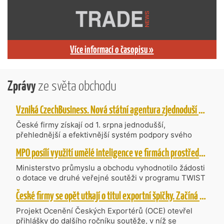
Více informací o časopisu »
Zprávy
ze světa obchodu
Vzniká CzechBusiness. Nová státní agentura zjednoduší podporu českých firem
České firmy získají od 1. srpna jednodušší,
přehlednější a efektivnější systém podpory svého
podnikání. Vzniká nová státní agentura
MPO posílí využití umělé inteligence ve firmách prostřednictvím 40 projektů z programu TWIST
CzechBusiness, která propojuje dosavadní
kompetence agentur CzechTrade a CzechInvest.
Ministerstvo průmyslu a obchodu vyhodnotilo žádosti
Firmám nabídne jednoho partnera pro rozvoj od
o dotace ve druhé veřejné soutěži v programu TWIST
inovací až po zahraniční expanzi.
– Transfer, Výzkum, Vývoj a Inovace pro Strategické
České firmy se opět utkají o titul exportní špičky. Začíná další ročník Ocenění Českých Exportérů
Technologie, do které bylo podáno 318 návrhů
projektů požadujících dotaci o celkovém objemu 4,27
Projekt Ocenění Českých Exportérů (OCE) otevřel
mld. Kč. Částkou 630 mil. Kč bude podpořeno čtyřicet
přihlášky do dalšího ročníku soutěže, v níž se