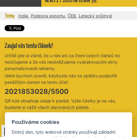
NEWS 2 / 2016 na straně 59.
,
,
,
Štítky
Indie
Podpora exportu
ČEB
Letecký průmysl
Zaujal vás tento článek?
Určitě jste si všimli, že u nás ani za čtení celých článků nic
neúčtujeme a že vás neobtěžujeme vyskakovacími okny
personalizované reklamy.
Velmi bychom ocenili, kdybyste nás na oplátku podpořili
peněžitým darem na tento účet:
2021853028/5500
QR kód obsahuje údaje k platbě. Výše částky je na vás,
budeme si vážit všech darovaných plateb.
Děkujeme 😊
Používáme cookies
Dobrý den, tyto webové stránky používají základní