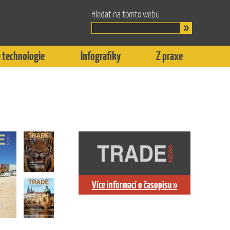
Hledat na tomto webu
 technologie
Infografiky
Z praxe
Více informací o časopisu »