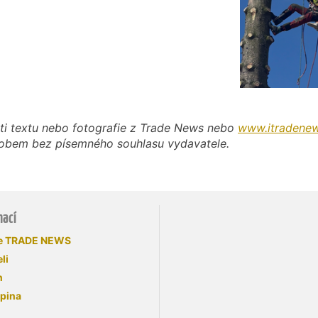
ti textu nebo fotografie z Trade News nebo
www.itradenew
působem bez písemného souhlasu vydavatele.
mací
se TRADE NEWS
li
n
upina