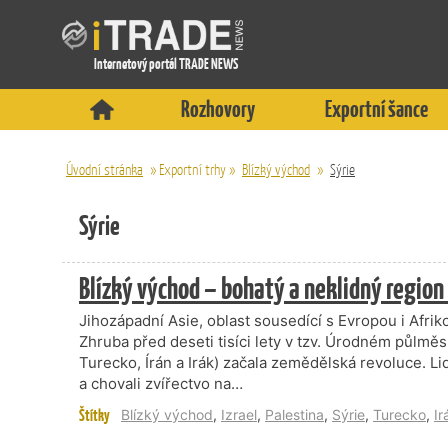
Internetový portál TRADE NEWS
Rozhovory
Exportní šance
Úvodní stránka
»
Exportní trhy
»
Blízký východ
»
Sýrie
Sýrie
Blízký východ – bohatý a neklidný regio
Jihozápadní Asie, oblast sousedící s Evropou i Afrik
Zhruba před deseti tisíci lety v tzv. Úrodném půlměsíc
Turecko, Írán a Irák) začala zemědělská revoluce. Li
a chovali zvířectvo na…
Štítky
Blízký východ
,
Izrael
,
Palestina
,
Sýrie
,
Turecko
,
Ir