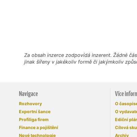
Za obsah inzerce zodpovídá inzerent. Žádné čás
jinak šířeny v jakékoliv formě či jakýmkoliv z
Navigace
Více infor
Rozhovory
O časopi
Exportní šance
O vydavate
Profiliga firem
Ediční plá
Finance a pojištění
Cílová sk
Nové technologie
Archiv