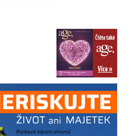
Čtěte také
Více »