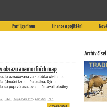
Profiliga firem
Finance a pojištění
Nové
Archiv čísel
n v obrazu anamorfních map
ou, je označována za kolébku civilizace.
i (dnešní Izrael, Palestina, Sýrie,
dé se poprvé usazovali, pěstovali plodiny
ák
,
SAE
,
Dopravní strojírenství
,
Írán
číst celý článek