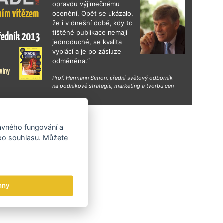
opravdu výjimečnému
ocenění. Opět se ukázalo,
že i v dnešní době, kdy to
tištěné publikace nemají
jednoduché, se kvalita
vyplácí a je po zásluze
odměněna.“
Prof. Hermann Simon, přední světový odborník
na podnikové strategie, marketing a tvorbu cen
hy
rávného fungování a
 po souhlasu. Můžete
hny