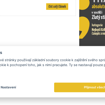
číst celý článek
s
Exportní tr
é stránky používají základní soubory cookie k zajištění svého sp
kie k pochopení toho, jak s nimi pracujete. Ty se nastavují pouze
Nastavení
Přijmout všec