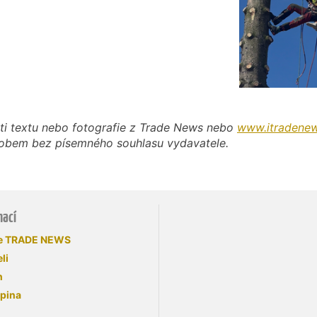
ti textu nebo fotografie z Trade News nebo
www.itradenew
působem bez písemného souhlasu vydavatele.
mací
se TRADE NEWS
li
n
upina