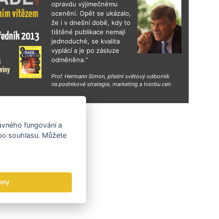
opravdu výjimečnému
ocenění. Opět se ukázalo,
že i v dnešní době, kdy to
tištěné publikace nemají
jednoduché, se kvalita
vyplácí a je po zásluze
odměněna.“
Prof. Hermann Simon, přední světový odborník
na podnikové strategie, marketing a tvorbu cen
hy
rávného fungování a
 po souhlasu. Můžete
hny