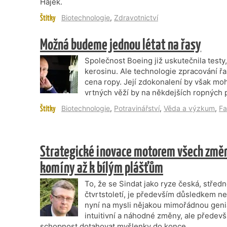
Hájek.
Štítky
Biotechnologie
,
Zdravotnictví
Možná budeme jednou létat na řasy
Společnost Boeing již uskutečnila testy,
kerosinu. Ale technologie zpracování řa
cena ropy. Její zdokonalení by však moh
vrtných věží by na někdejších ropných p
Štítky
Biotechnologie
,
Potravinářství
,
Věda a výzkum
,
Fa
Strategické inovace motorem všech změn
komíny až k bílým plášťům
To, že se Sindat jako ryze česká, středn
čtvrtstoletí, je především důsledkem n
nyní na mysli nějakou mimořádnou genia
intuitivní a náhodné změny, ale předevš
schopnost dotahovat myšlenky do konce.