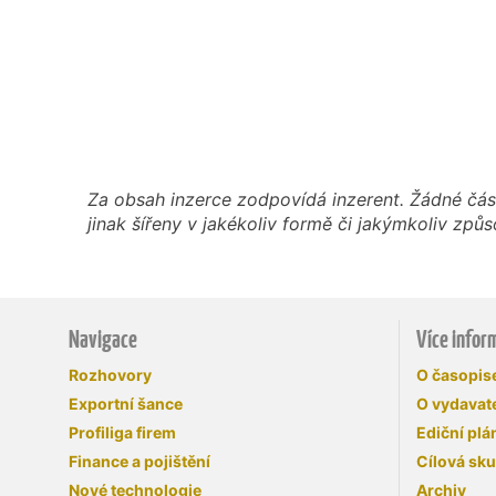
Za obsah inzerce zodpovídá inzerent. Žádné čás
jinak šířeny v jakékoliv formě či jakýmkoliv z
Navigace
Více infor
Rozhovory
O časopi
Exportní šance
O vydavate
Profiliga firem
Ediční plá
Finance a pojištění
Cílová sk
Nové technologie
Archiv