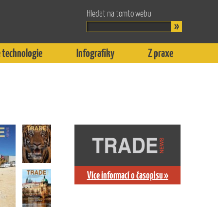
Hledat na tomto webu
 technologie
Infografiky
Z praxe
Více informací o časopisu »