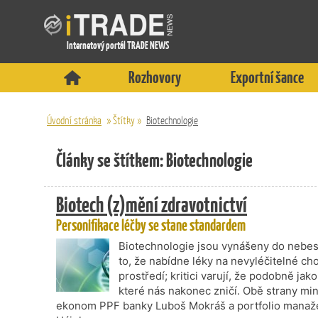
Internetový portál TRADE NEWS
Rozhovory
Exportní šance
Úvodní stránka
»
Štítky
»
Biotechnologie
Články se štítkem: Biotechnologie
Biotech (z)mění zdravotnictví
Personifikace léčby se stane standardem
Biotechnologie jsou vynášeny do nebes i
to, že nabídne léky na nevyléčitelné ch
prostředí; kritici varují, že podobně j
které nás nakonec zničí. Obě strany min
ekonom PPF banky Luboš Mokráš a portfolio manaže