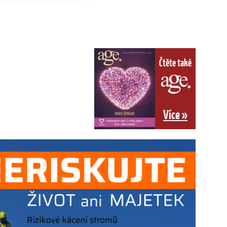
Čtěte také
Více »