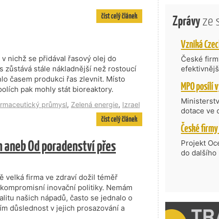
číst celý článek
Zprávy
ze 
 v nichž se přidával řasový olej do
České firmy
s zůstává stále nákladnější než rostoucí
efektivněj
státní age
lo časem produkci řas zlevnit. Místo
kompetenc
olích pak mohly stát bioreaktory.
nabídne je
Ministerst
rmaceutický průmysl
,
Zelená energie
,
Izrael
zahraniční
dotace ve 
číst celý článek
Transfer, 
Technologi
požadující
 aneb Od poradenství přes
Projekt Oc
Částkou 63
do dalšího
hodnocenýc
firmy opět 
umělé inte
vyzdvihuje
ě velká firma ve zdraví dožil téměř
do vývoje 
prosazují s
ekompromisní inovační politiky. Nemám
zásobníku 
přispívají
litu našich nápadů, často se jednalo o
podpořeno 
nejen ekon
ím důslednost v jejich prosazování a
příběh.