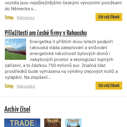
vozidla jsou nejdůležitějšími českými vývozními položkami
do Německa s…
číst celý článek
Štítky
Německo
Příležitosti pro české firmy v Rakousku
Energetika V příštích dvou letech podpoří
rakouská vláda zateplování a snižování
energetické náročnosti bytových domů i
nebytových prostor a ekologizaci topných
zařízení, a to částkou 750 milionů eur. Značná část
prostředků bude vyhrazena na výměny olejových kotlů a
vytápění. Na zlepšení…
číst celý článek
Štítky
Rakousko
Archiv čísel