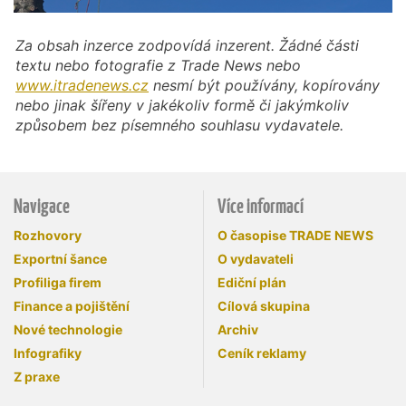
Za obsah inzerce zodpovídá inzerent. Žádné části
textu nebo fotografie z Trade News nebo
www.itradenews.cz
nesmí být používány, kopírovány
nebo jinak šířeny v jakékoliv formě či jakýmkoliv
způsobem bez písemného souhlasu vydavatele.
Navigace
Více informací
Rozhovory
O časopise TRADE NEWS
Exportní šance
O vydavateli
Profiliga firem
Ediční plán
Finance a pojištění
Cílová skupina
Nové technologie
Archiv
Infografiky
Ceník reklamy
Z praxe