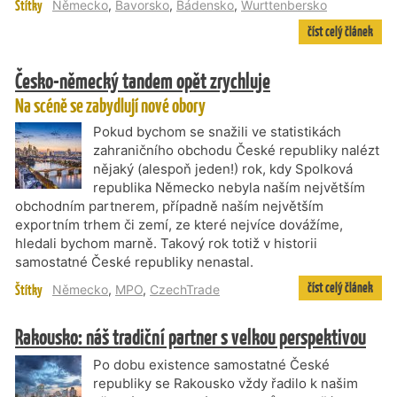
Štítky
Německo
,
Bavorsko
,
Bádensko
,
Wurttenbersko
číst celý článek
Česko-německý tandem opět zrychluje
Na scéně se zabydlují nové obory
Pokud bychom se snažili ve statistikách
zahraničního obchodu České republiky nalézt
nějaký (alespoň jeden!) rok, kdy Spolková
republika Německo nebyla naším největším
obchodním partnerem, případně naším největším
exportním trhem či zemí, ze které nejvíce dovážíme,
hledali bychom marně. Takový rok totiž v historii
samostatné České republiky nenastal.
číst celý článek
Štítky
Německo
,
MPO
,
CzechTrade
Rakousko: náš tradiční partner s velkou perspektivou
Po dobu existence samostatné České
republiky se Rakousko vždy řadilo k našim