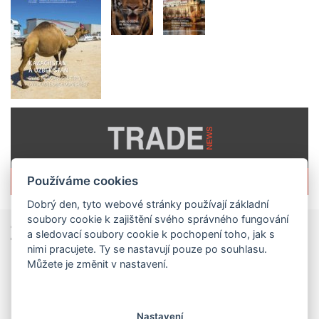
Více informací o časopisu »
Používáme cookies
Dobrý den, tyto webové stránky používají základní
soubory cookie k zajištění svého správného fungování
Zprávy
ze světa obchodu
a sledovací soubory cookie k pochopení toho, jak s
nimi pracujete. Ty se nastavují pouze po souhlasu.
Vzniká CzechBusiness. Nová státní agentura zjednoduší podporu českých firem
Můžete je změnit v nastavení.
České firmy získají od 1. srpna jednodušší,
přehlednější a efektivnější systém podpory svého
podnikání. Vzniká nová státní agentura
Nastavení