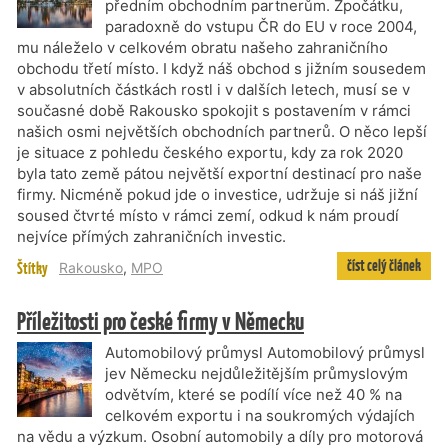
předním obchodním partnerům. Zpočátku,
paradoxně do vstupu ČR do EU v roce 2004,
mu náleželo v celkovém obratu našeho zahraničního
obchodu třetí místo. I když náš obchod s jižním sousedem
v absolutních částkách rostl i v dalších letech, musí se v
současné době Rakousko spokojit s postavením v rámci
našich osmi největších obchodních partnerů. O něco lepší
je situace z pohledu českého exportu, kdy za rok 2020
byla tato země pátou největší exportní destinací pro naše
firmy. Nicméně pokud jde o investice, udržuje si náš jižní
soused čtvrté místo v rámci zemí, odkud k nám proudí
nejvíce přímých zahraničních investic.
číst celý článek
Štítky
Rakousko
,
MPO
Příležitosti pro české firmy v Německu
Automobilový průmysl Automobilový průmysl
jev Německu nejdůležitějším průmyslovým
odvětvím, které se podílí více než 40 % na
celkovém exportu i na soukromých výdajích
na vědu a výzkum. Osobní automobily a díly pro motorová