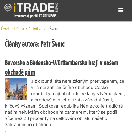
Internetový portál TRADE NEWS
Úvodní stránka
»
Autoři
»
Petr Švorc
Články autora: Petr Švorc
Bavorsko a Bádensko-Württembersko hrají v našem
obchodě prim
Již dlouhá léta není žádným překvapením, že
v rámci zahraničního obchodu České
republiky mají obchodní vztahy s Německem,
a především s jeho jižní a západní částí,
klíčový význam. Spolková republika Německo je tradičně
naším největším obchodním partnerem, který se podílí
více než 26 procenty na celkovém obratu našeho
zahraničního obchodu.