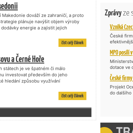
kedonii
Zprávy
ze 
 Makedonie dováží ze zahraničí, a proto
 strategie plánuje navýšit objem výroby
t dodávky energie a zajistit jejich
České firmy
efektivněj
číst celý článek
státní age
kompetenc
sovu a Černé Hoře
nabídne je
Ministerst
zahraniční
dotace ve 
h státech je ve špatném či málo
Transfer, 
ánu investovat především do jeho
Technologi
aké hledání způsobu využívání
požadující
Projekt Oc
Částkou 63
do dalšího
číst celý článek
hodnocenýc
firmy opět 
umělé inte
vyzdvihuje
do vývoje 
prosazují s
zásobníku 
přispívají
podpořeno 
nejen ekon
příběh.