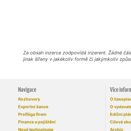
Za obsah inzerce zodpovídá inzerent. Žádné čás
jinak šířeny v jakékoliv formě či jakýmkoliv z
Navigace
Více infor
Rozhovory
O časopi
Exportní šance
O vydavate
Profiliga firem
Ediční plá
Finance a pojištění
Cílová sk
Nové technologie
Archiv