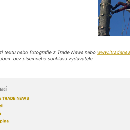
ti textu nebo fotografie z Trade News nebo
www.itradenew
působem bez písemného souhlasu vydavatele.
mací
se TRADE NEWS
li
n
upina