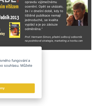
opravdu výjimečnému
ocenění. Opět se ukázalo,
že i v dnešní době, kdy to
tištěné publikace nemají
jednoduché, se kvalita
vyplácí a je po zásluze
odměněna.“
Prof. Hermann Simon, přední světový odborník
na podnikové strategie, marketing a tvorbu cen
hy
rávného fungování a
 po souhlasu. Můžete
hny