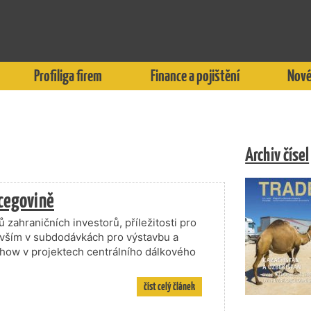
Profiliga firem
Finance a pojištění
Nové
Archiv čísel
rcegovině
 zahraničních investorů, příležitosti pro
evším v subdodávkách pro výstavbu a
how v projektech centrálního dálkového
číst celý článek