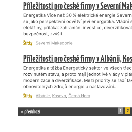
Příležitosti pro české firmy v Severní Ma
Energetika Více než 30 % elektrické energie Severní
se jako perspektivní odvětví jeví energetika. Vládní
elektřiny, přilákat zahraniční investice, diverzifikova
bezpečnost, zvýšit…
Štítky
Severní Makedonie
Příležitosti pro české firmy v Albánii, Ko
Energetika a těžba Energetický sektor ve všech třec
rozvinutém stavu, a proto mají jednotlivé vlády v pl
modernizace a diverzifikace. Mezi priority se řadí t
obnovitelných zdrojů energie a nastavování…
Štítky
Albánie
,
Kosovo
,
Černá Hora
1
2
« předchozí