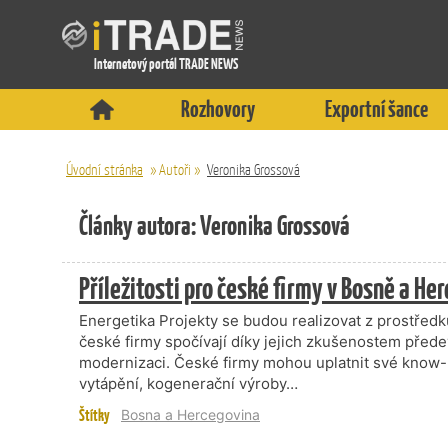
Internetový portál TRADE NEWS
Rozhovory
Exportní šance
Úvodní stránka
»
Autoři
»
Veronika Grossová
Články autora: Veronika Grossová
Příležitosti pro české firmy v Bosně a He
Energetika Projekty se budou realizovat z prostředků
české firmy spočívají díky jejich zkušenostem před
modernizaci. České firmy mohou uplatnit své know-
vytápění, kogenerační výroby…
Štítky
Bosna a Hercegovina