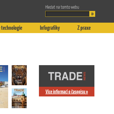
Hledat na tomto webu
 technologie
Infografiky
Z praxe
Více informací o časopisu »