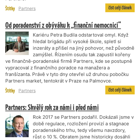
číst celý článek
Štítky
Partners
Od poradenství z obýváku k „finanční nemocnici“
Kariéru Petra Budila odstartoval omyl. Když
hledal brigádu při vysoké škole, spletl si
inzeráty a přišel na jiný pohovor, než původně
zamýšlel. Řízením osudu tak zapustil kořeny
ve finančně-poradenské firmě Partners, kde se postupně
vypracoval z finančního poradce na manažera a
franšízanta. Právě v tyto dny otevřel už druhou pobočku
Partners market, tentokrát v Praze na Palmovce.
číst celý článek
Štítky
Partners
Partners: Skvělý rok za námi i před námi
Rok 2017 se Partners podařil. Dokázali jsme v
době regulace, rozložení provizí a stagnace
poradenského trhu, tedy všemu navzdory,
růst o 10 %. Obratem jsme historicky dosáhli