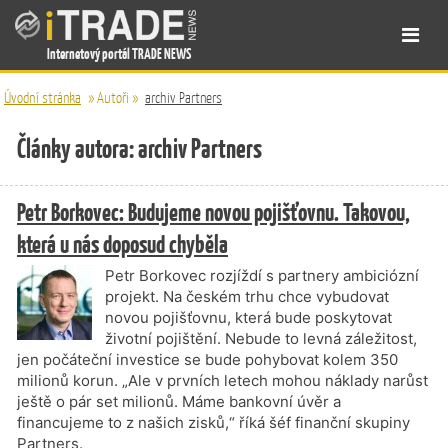
Internetový portál TRADE NEWS
Úvodní stránka
»
Autoři
»
archiv Partners
Články autora: archiv Partners
Petr Borkovec: Budujeme novou pojišťovnu. Takovou,
která u nás doposud chyběla
Petr Borkovec rozjíždí s partnery ambiciózní
projekt. Na českém trhu chce vybudovat
novou pojišťovnu, která bude poskytovat
životní pojištění. Nebude to levná záležitost,
jen počáteční investice se bude pohybovat kolem 350
milionů korun. „Ale v prvních letech mohou náklady narůst
ještě o pár set milionů. Máme bankovní úvěr a
financujeme to z našich zisků,“ říká šéf finanční skupiny
Partners.