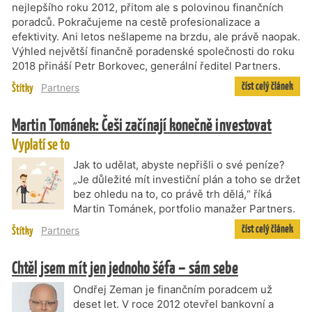
nejlepšího roku 2012, přitom ale s polovinou finančních
poradců. Pokračujeme na cestě profesionalizace a
efektivity. Ani letos nešlapeme na brzdu, ale právě naopak.
Výhled největší finančně poradenské společnosti do roku
2018 přináší Petr Borkovec, generální ředitel Partners.
číst celý článek
Štítky
Partners
Martin Tománek: Češi začínají konečně investovat
Vyplatí se to
Jak to udělat, abyste nepřišli o své peníze?
„Je důležité mít investiční plán a toho se držet
bez ohledu na to, co právě trh dělá,“ říká
Martin Tománek, portfolio manažer Partners.
číst celý článek
Štítky
Partners
Chtěl jsem mít jen jednoho šéfa – sám sebe
Ondřej Zeman je finančním poradcem už
deset let. V roce 2012 otevřel bankovní a