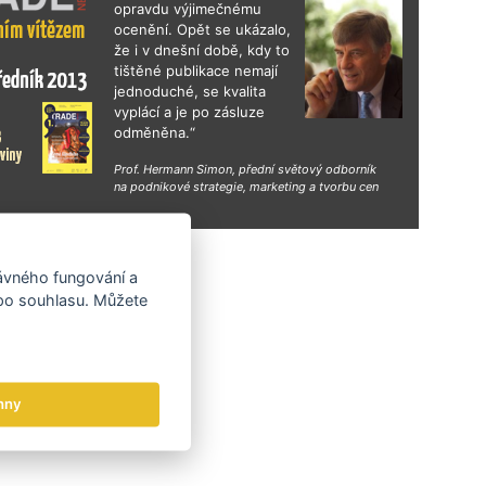
opravdu výjimečnému
ocenění. Opět se ukázalo,
že i v dnešní době, kdy to
tištěné publikace nemají
jednoduché, se kvalita
vyplácí a je po zásluze
odměněna.“
Prof. Hermann Simon, přední světový odborník
na podnikové strategie, marketing a tvorbu cen
hy
rávného fungování a
 po souhlasu. Můžete
hny