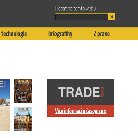
Hledat na tomto webu
 technologie
Infografiky
Z praxe
Více informací o časopisu »