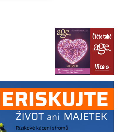
Čtěte také
Více »