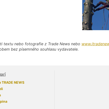
ti textu nebo fotografie z Trade News nebo
www.itradenew
působem bez písemného souhlasu vydavatele.
mací
se TRADE NEWS
li
n
upina