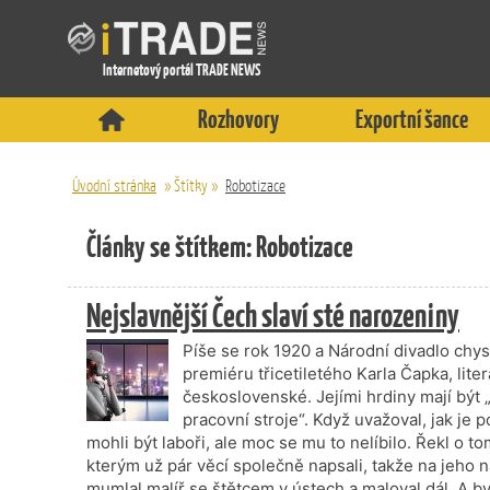
Internetový portál TRADE NEWS
Rozhovory
Exportní šance
Úvodní stránka
»
Štítky
»
Robotizace
Články se štítkem: Robotizace
Nejslavnější Čech slaví sté narozeniny
Píše se rok 1920 a Národní divadlo chy
premiéru třicetiletého Karla Čapka, lit
československé. Jejími hrdiny mají být „u
pracovní stroje“. Když uvažoval, jak je 
mohli být laboři, ale moc se mu to nelíbilo. Řekl o to
kterým už pár věcí společně napsali, takže na jeho náz
mumlal malíř se štětcem v ústech a maloval dál. A by