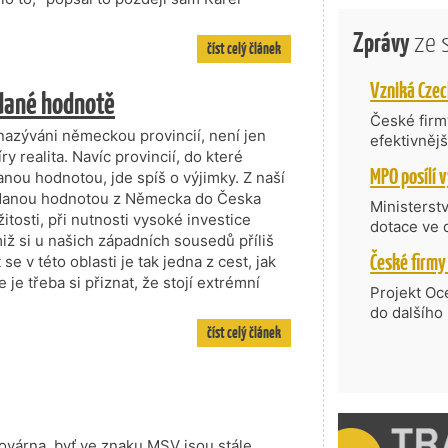
Zprávy
ze 
číst celý článek
idané hodnotě
České firmy
nazýváni německou provincií, není jen
efektivněj
 realita. Navíc provincií, do které
státní age
anou hodnotou, jde spíš o výjimky. Z naší
kompetenc
řidanou hodnotou z Německa do Česka
nabídne je
Ministerst
itosti, při nutnosti vysoké investice
zahraniční
dotace ve 
imiž si u našich západních sousedů příliš
Transfer, 
e v této oblasti je tak jedna z cest, jak
Technologi
je třeba si přiznat, že stojí extrémní
požadující
Projekt Oc
Částkou 63
do dalšího
hodnocenýc
číst celý článek
firmy opět 
umělé inte
vyzdvihuje
do vývoje 
prosazují s
zásobníku 
přispívají
podpořeno 
nejen ekon
příběh.
ovárna, byť ve znaku MSV jsou stále