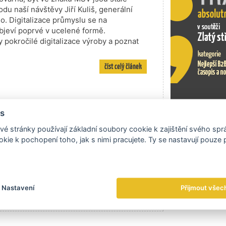
du naší návštěvy Jiří Kuliš, generální
no. Digitalizace průmyslu se na
bjeví poprvé v ucelené formě.
 pokročilé digitalizace výroby a poznat
číst celý článek
s
obat temné vizi, kterou nabízejí filmy
Exportní tr
é stránky používají základní soubory cookie k zajištění svého sp
ále častěji utíkat za štěstím do virtuální
kie k pochopení toho, jak s nimi pracujete. Ty se nastavují pouze
takřka neomezené možnosti. To vše v
grace, rostoucího vlivu autoritářských
ovat už dnes, shodli se v rámci diskuze
artin Kupka a autor sci-fi Ondřej Neff.
Nastavení
Přijmout všec
číst celý článek