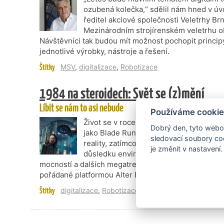
ozubená kolečka,“ sdělil nám hned v úvo
ředitel akciové společnosti Veletrhy Br
Mezinárodním strojírenském veletrhu o
Návštěvníci tak budou mít možnost pochopit principy
jednotlivé výrobky, nástroje a řešení.
Štítky
MSV
,
digitalizace
,
Robotizace
1984 na steroidech: Svět se (z)mění
Líbit se nám to asi nebude
Používáme cookie
Život se v roce 2054 bude v mnohém pod
Dobrý den, tyto webov
jako Blade Runner. Chudá většina bude st
sledovací soubory coo
reality, zatímco ultrabohatí budou mít 
je změnit v nastavení.
důsledku environmentální degradace, mi
mocností a dalších megatrendů, které je možné sled
pořádané platformou Alter Eko hlavní ekonom ČSOB M
Štítky
digitalizace
,
Robotizace
,
Alter Eco