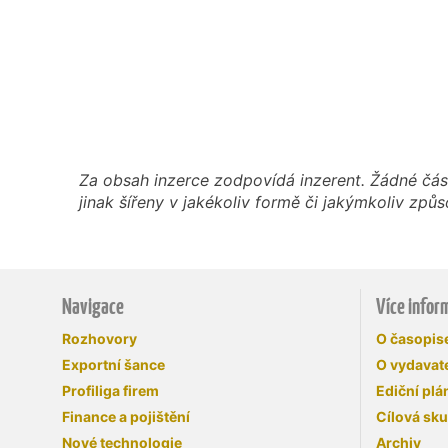
Za obsah inzerce zodpovídá inzerent. Žádné čás
jinak šířeny v jakékoliv formě či jakýmkoliv z
Navigace
Více infor
Rozhovory
O časopi
Exportní šance
O vydavate
Profiliga firem
Ediční plá
Finance a pojištění
Cílová sk
Nové technologie
Archiv