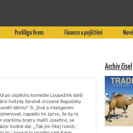
Profiliga firem
Finance a pojištění
Nové
Archiv čísel
stá po úspěchu komedie Loupežník další
erární hvězdy čerstvě zrozené Republiky
mělí dělníci“ či „živé a inteligentní
pojmenovat, napadlo ho zprvu, že by to
m staršímu bratru malíři Josefovi, se
or hodně dal. „‚Tak jim říkej roboti,‘
lo to,“ popsal to později sám Karel