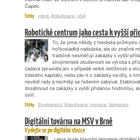
Čapek.
Štítky
robot
,
Robotizace
,
USA
Robotické centrum jako cesta k vyšší př
To, že jsme někdy z hlediska průmyslu 
hořkosladká nadsázka, ale do značné míry
tradičně nesměřují zakázky s vyšší přid
strojírenské zkušenosti se výroba s p
zadává zpravidla jen v případě velké obtížnosti a slož
lidského kapitálu, nebo jde-li o zakázky na díly, s n
nevědí rady a nechtějí se řešením zabývat. Etablovat s
dosáhnout na zakázky s vyšší přidanou hodnotou, ale 
úsilí.
Štítky
Strojírenství
,
Robotizace
,
Inovace
,
Německo
Digitální továrna na MSV v Brně
Vydejte se po digitální stezce
„Letos bude hlavním tématem digitální t