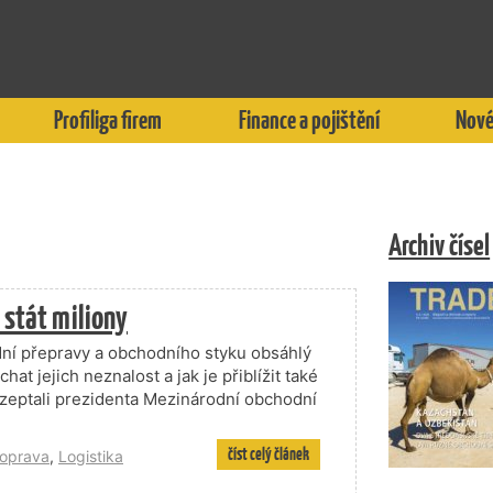
Profiliga firem
Finance a pojištění
Nové
Archiv čísel
 stát miliony
odní přepravy a obchodního styku obsáhlý
at jejich neznalost a jak je přiblížit také
zeptali prezidenta Mezinárodní obchodní
číst celý článek
oprava
,
Logistika