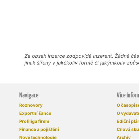
Za obsah inzerce zodpovídá inzerent. Žádné čás
jinak šířeny v jakékoliv formě či jakýmkoliv z
Navigace
Více infor
Rozhovory
O časopi
Exportní šance
O vydavate
Profiliga firem
Ediční plá
Finance a pojištění
Cílová sk
Nové technologie
Archiv