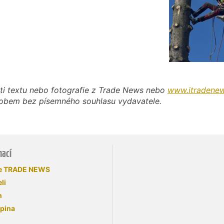
ti textu nebo fotografie z Trade News nebo
www.itradenew
působem bez písemného souhlasu vydavatele.
mací
se TRADE NEWS
li
n
upina