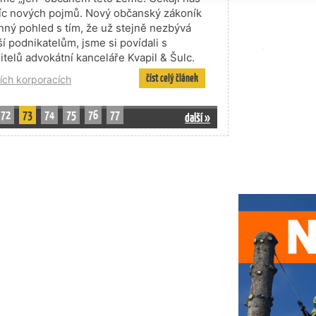
tisíc nových pojmů. Nový občanský zákoník
nný pohled s tím, že už stejně nezbývá
áší podnikatelům, jsme si povídali s
elů advokátní kanceláře Kvapil & Šulc.
číst celý článek
ích korporacích
72
73
74
75
76
77
další »