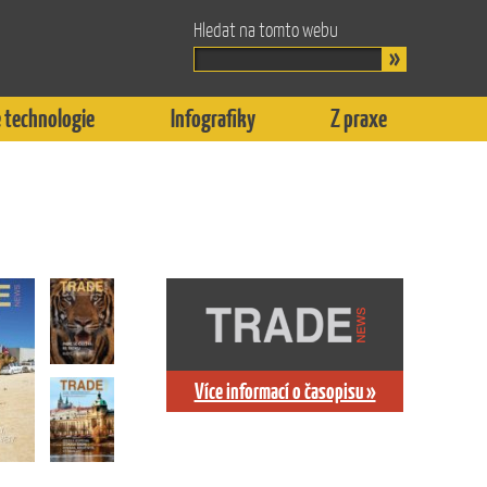
Hledat na tomto webu
 technologie
Infografiky
Z praxe
Více informací o časopisu »