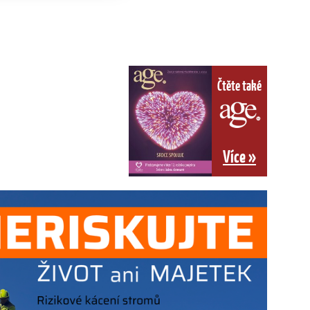
Čtěte také
Více »