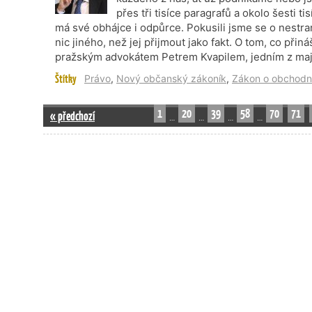
přes tři tisíce paragrafů a okolo šesti 
má své obhájce i odpůrce. Pokusili jsme se o nestra
nic jiného, než jej přijmout jako fakt. O tom, co přin
pražským advokátem Petrem Kvapilem, jedním z majit
Štítky
Právo
,
Nový občanský zákoník
,
Zákon o obchodn
1
20
39
58
70
71
« předchozí
…
…
…
…