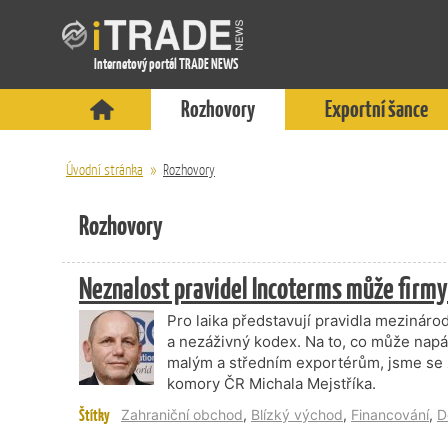
Internetový portál TRADE NEWS
Rozhovory
Exportní šance
Úvodní stránka
»
Rozhovory
Rozhovory
Neznalost pravidel Incoterms může firmy
Pro laika představují pravidla mezinár
a nezáživný kodex. Na to, co může napách
malým a středním exportérům, jsme se 
komory ČR Michala Mejstříka.
Štítky
Zahraniční obchod
,
Blízký východ
,
Financování
,
D