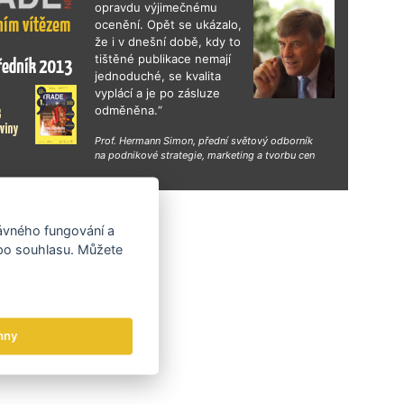
opravdu výjimečnému
ocenění. Opět se ukázalo,
že i v dnešní době, kdy to
tištěné publikace nemají
jednoduché, se kvalita
vyplácí a je po zásluze
odměněna.“
Prof. Hermann Simon, přední světový odborník
na podnikové strategie, marketing a tvorbu cen
hy
rávného fungování a
 po souhlasu. Můžete
hny