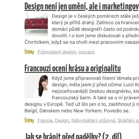
Design není jen umění, ale i marketingov
Design je v českých poměrech stále ješ
který je příliš drahý. Zatímco za hranice
domácí půdě designéři často od podnika
dovolit. I o tom jsme diskutovali s př
Čtvrtníkem, když se na chvíli mezi pracovním nasazen
Štítky
Průmyslový design
,
Inovace
Francouzi ocení krásu a originalitu
Když jsme připravovali hlavní témata p
design, měla jsem ji před očima: Lucii
nejoceňovanější českou designérku, kter
francouzský šarm. A také se o ní práve
designu v Evropě. Teď už šlo jen o to, zastihnout ji
Belgií, Dánskem nebo New Yorkem. Povedlo se.
Štítky
Francie
,
Design
,
Nábytkářský průmysl
,
Sklářský 
Jak se bránit před padělky? (2. díl)