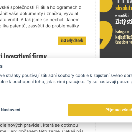
vské společnosti Filák a hologramech z
ánit vaše dokumenty i značku, vyvolal
atu vrátit. A tak jsme se nechali Janem
lika patentů, zasvětit do problematiky
číst celý článek
í inovativní firmy
s
védsku a jeho globálních značkách. Na to,
omiky, jsme se zeptali přímo Švéda –
Exportní tr
é stránky používají základní soubory cookie k zajištění svého sp
inárodní společnosti Performia. A
kie k pochopení toho, jak s nimi pracujete. Ty se nastavují pouze
oji, první otázka zněla:
číst celý článek
Nastavení
Přijmout všec
eodvratně. S prvním lednem vstoupíme
dle nových pravidel, která se dotknou
sme „jen“ občanem této země. Čekají nás