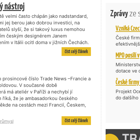
ý nástroj
Zprávy
ze 
tě velmi často chápán jako nadstandard,
mi jej berou jako dobrou investici, na
telů slyší, že si takový luxus nemohou
edním českým designérem Janem
České firmy
ím v Itálii ocitl doma v jižních Čechách.
efektivněj
státní age
číst celý článek
kompetenc
nabídne je
Ministerst
zahraniční
dotace ve 
Transfer, 
ro prosincové číslo Trade News –Francie a
Technologi
 Koldovou. V současné době
požadující
Projekt Oc
á má ateliér v Paříži a nechybí jí
Částkou 63
do dalšího
m říká, že je ambasadorkou českého
hodnocenýc
firmy opět 
 někde na cestách mezi Francií, Českem,
umělé inte
vyzdvihuje
do vývoje 
prosazují s
číst celý článek
zásobníku 
průmysl
přispívají
podpořeno 
nejen ekon
příběh.