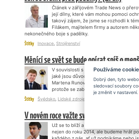
Článek v zářijovém Trade News o přero
její dílny, které vám mohou pomoci ochr
takový zájem, že jsme se rozhodli k tém
Filákem, majitelem firmy a autorem něko
nekonečného boje s padělky.
Štítky
Inovace
,
Strojírenství
Měnící se svět se bude opírat spíš o menš
Používáme cookie
V souvislosti s inovacemi se hovoří o Š
jaké jsou důvody úspěchu švédské ekon
Dobrý den, tyto webov
Martena Runowa, který je majitelem mez
sledovací soubory coo
protože se zabývá převážně lidskými zdr
je změnit v nastavení.
Štítky
Švédsko
,
Lidské zdroje
,
Inovace
V novém roce važte svá slova
Už se to blíží a zdá se, že skutečně n
nejen do roku 2014, ale budeme hrát po
každého z nás, ať už podnikáme nebo j