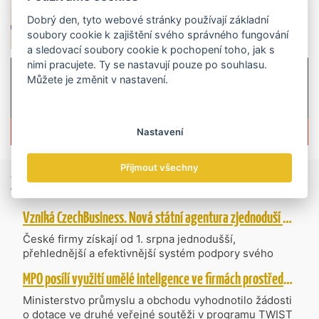
Dobrý den, tyto webové stránky používají základní
soubory cookie k zajištění svého správného fungování
a sledovací soubory cookie k pochopení toho, jak s
nimi pracujete. Ty se nastavují pouze po souhlasu.
Můžete je změnit v nastavení.
Více informací o časopisu »
Nastavení
Přijmout všechny
Zprávy
ze světa obchodu
Vzniká CzechBusiness. Nová státní agentura zjednoduší podporu českých firem
České firmy získají od 1. srpna jednodušší,
přehlednější a efektivnější systém podpory svého
podnikání. Vzniká nová státní agentura
MPO posílí využití umělé inteligence ve firmách prostřednictvím 40 projektů z programu TWIST
CzechBusiness, která propojuje dosavadní
kompetence agentur CzechTrade a CzechInvest.
Ministerstvo průmyslu a obchodu vyhodnotilo žádosti
Firmám nabídne jednoho partnera pro rozvoj od
o dotace ve druhé veřejné soutěži v programu TWIST