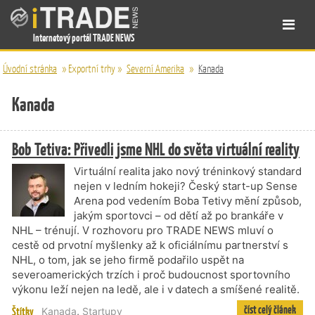
Internetový portál TRADE NEWS
Úvodní stránka
»
Exportní trhy
»
Severní Amerika
»
Kanada
Kanada
Bob Tetiva: Přivedli jsme NHL do světa virtuální reality
Virtuální realita jako nový tréninkový standard
nejen v ledním hokeji? Český start-up Sense
Arena pod vedením Boba Tetivy mění způsob,
jakým sportovci – od dětí až po brankáře v
NHL – trénují. V rozhovoru pro TRADE NEWS mluví o
cestě od prvotní myšlenky až k oficiálnímu partnerství s
NHL, o tom, jak se jeho firmě podařilo uspět na
severoamerických trzích i proč budoucnost sportovního
výkonu leží nejen na ledě, ale i v datech a smíšené realitě.
číst celý článek
Štítky
Kanada
,
Startupy