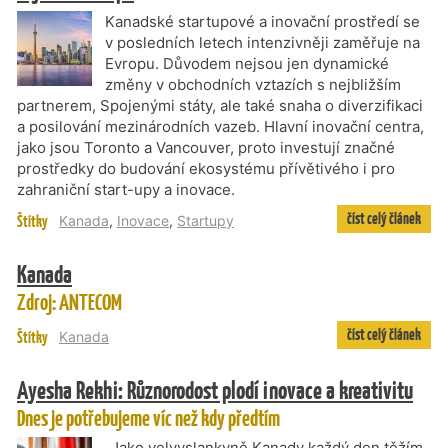
Kanadské startupové a inovační prostředí se
v posledních letech intenzivněji zaměřuje na
Evropu. Důvodem nejsou jen dynamické
změny v obchodních vztazích s nejbližším
partnerem, Spojenými státy, ale také snaha o diverzifikaci
a posilování mezinárodních vazeb. Hlavní inovační centra,
jako jsou Toronto a Vancouver, proto investují značné
prostředky do budování ekosystému přívětivého i pro
zahraniční start-upy a inovace.
číst celý článek
Štítky
Kanada
,
Inovace
,
Startupy
Kanada
Zdroj: ANTECOM
číst celý článek
Štítky
Kanada
Ayesha Rekhi: Různorodost plodí inovace a kreativitu
Dnes je potřebujeme víc než kdy předtím
„Jako velvyslankyně Kanady každý den těžím