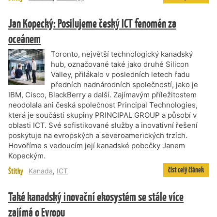
Jan Kopecký: Posilujeme český ICT fenomén za
oceánem
Toronto, největší technologický kanadský
hub, označované také jako druhé Silicon
Valley, přilákalo v posledních letech řadu
předních nadnárodních společností, jako je
IBM, Cisco, BlackBerry a další. Zajímavým příležitostem
neodolala ani česká společnost Principal Technologies,
která je součástí skupiny PRINCIPAL GROUP a působí v
oblasti ICT. Své sofistikované služby a inovativní řešení
poskytuje na evropských a severoamerických trzích.
Hovoříme s vedoucím její kanadské pobočky Janem
Kopeckým.
číst celý článek
Štítky
Kanada
,
ICT
Také kanadský inovační ekosystém se stále více
zajímá o Evropu