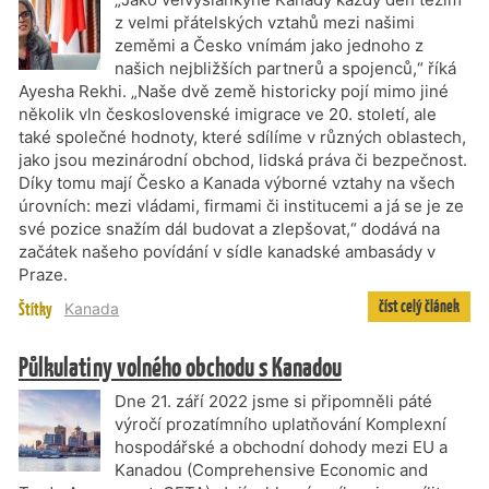
z velmi přátelských vztahů mezi našimi
zeměmi a Česko vnímám jako jednoho z
našich nejbližších partnerů a spojenců,“ říká
Ayesha Rekhi. „Naše dvě země historicky pojí mimo jiné
několik vln československé imigrace ve 20. století, ale
také společné hodnoty, které sdílíme v různých oblastech,
jako jsou mezinárodní obchod, lidská práva či bezpečnost.
Díky tomu mají Česko a Kanada výborné vztahy na všech
úrovních: mezi vládami, firmami či institucemi a já se je ze
své pozice snažím dál budovat a zlepšovat,“ dodává na
začátek našeho povídání v sídle kanadské ambasády v
Praze.
číst celý článek
Štítky
Kanada
Půlkulatiny volného obchodu s Kanadou
Dne 21. září 2022 jsme si připomněli páté
výročí prozatímního uplatňování Komplexní
hospodářské a obchodní dohody mezi EU a
Kanadou (Comprehensive Economic and