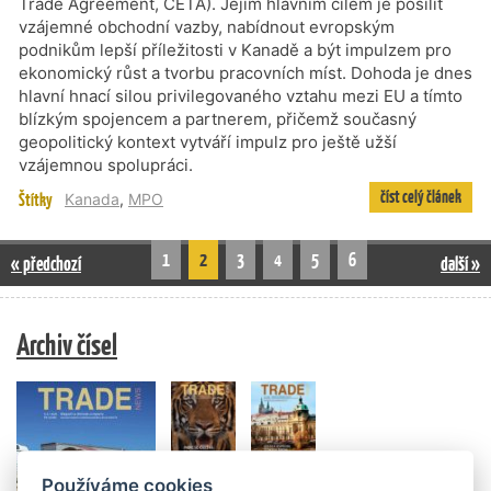
Trade Agreement, CETA). Jejím hlavním cílem je posílit
vzájemné obchodní vazby, nabídnout evropským
podnikům lepší příležitosti v Kanadě a být impulzem pro
ekonomický růst a tvorbu pracovních míst. Dohoda je dnes
hlavní hnací silou privilegovaného vztahu mezi EU a tímto
blízkým spojencem a partnerem, přičemž současný
geopolitický kontext vytváří impulz pro ještě užší
vzájemnou spolupráci.
číst celý článek
Štítky
Kanada
,
MPO
1
2
3
4
5
6
« předchozí
další »
Archiv čísel
Používáme cookies