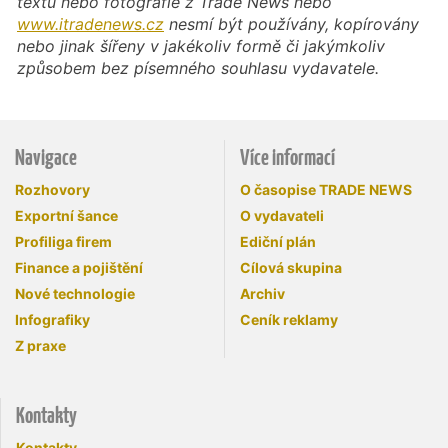
textu nebo fotografie z Trade News nebo
www.itradenews.cz
nesmí být používány, kopírovány
nebo jinak šířeny v jakékoliv formě či jakýmkoliv
způsobem bez písemného souhlasu vydavatele.
Navigace
Více informací
Rozhovory
O časopise TRADE NEWS
Exportní šance
O vydavateli
Profiliga firem
Ediční plán
Finance a pojištění
Cílová skupina
Nové technologie
Archiv
Infografiky
Ceník reklamy
Z praxe
Kontakty
Kontakty