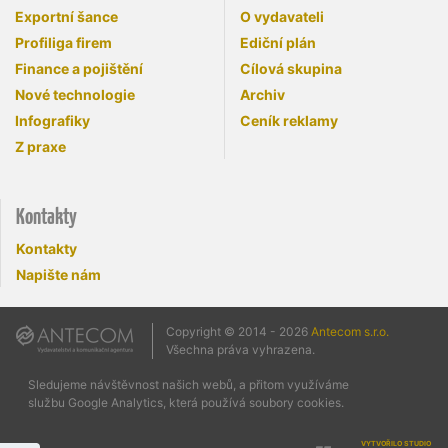
Exportní šance
O vydavateli
Profiliga firem
Ediční plán
Finance a pojištění
Cílová skupina
Nové technologie
Archiv
Infografiky
Ceník reklamy
Z praxe
Kontakty
Kontakty
Napište nám
Copyright © 2014 - 2026
Antecom s.r.o.
Všechna práva vyhrazena.
Sledujeme návštěvnost našich webů, a přitom využíváme
službu Google Analytics, která používá soubory cookies.
vytvořilo studio