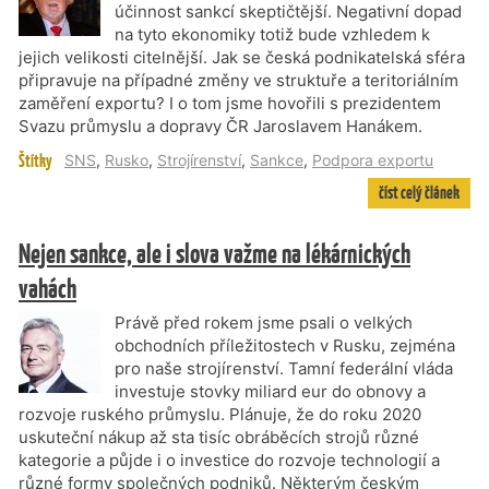
účinnost sankcí skeptičtější. Negativní dopad
na tyto ekonomiky totiž bude vzhledem k
jejich velikosti citelnější. Jak se česká podnikatelská sféra
připravuje na případné změny ve struktuře a teritoriálním
zaměření exportu? I o tom jsme hovořili s prezidentem
Svazu průmyslu a dopravy ČR Jaroslavem Hanákem.
Štítky
SNS
,
Rusko
,
Strojírenství
,
Sankce
,
Podpora exportu
číst celý článek
Nejen sankce, ale i slova važme na lékárnických
vahách
Právě před rokem jsme psali o velkých
obchodních příležitostech v Rusku, zejména
pro naše strojírenství. Tamní federální vláda
investuje stovky miliard eur do obnovy a
rozvoje ruského průmyslu. Plánuje, že do roku 2020
uskuteční nákup až sta tisíc obráběcích strojů různé
kategorie a půjde i o investice do rozvoje technologií a
různé formy společných podniků. Některým českým