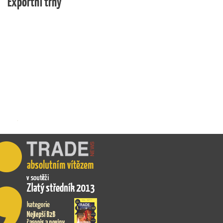
Exportní trhy
ekonomické výsledky, ale také silný podnikatelský
příběh.