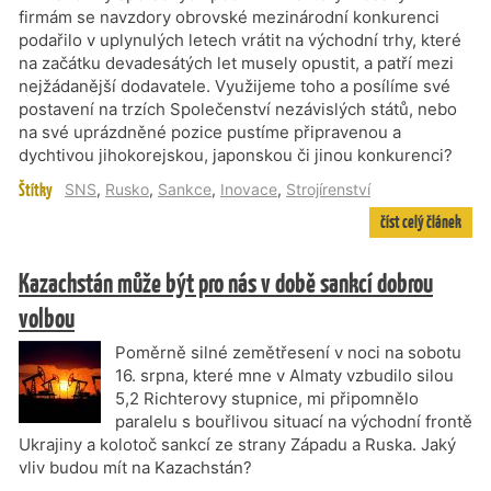
firmám se navzdory obrovské mezinárodní konkurenci
podařilo v uplynulých letech vrátit na východní trhy, které
na začátku devadesátých let musely opustit, a patří mezi
nejžádanější dodavatele. Využijeme toho a posílíme své
postavení na trzích Společenství nezávislých států, nebo
na své uprázdněné pozice pustíme připravenou a
dychtivou jihokorejskou, japonskou či jinou konkurenci?
Štítky
SNS
,
Rusko
,
Sankce
,
Inovace
,
Strojírenství
číst celý článek
Kazachstán může být pro nás v době sankcí dobrou
volbou
Poměrně silné zemětřesení v noci na sobotu
16. srpna, které mne v Almaty vzbudilo silou
5,2 Richterovy stupnice, mi připomnělo
paralelu s bouřlivou situací na východní frontě
Ukrajiny a kolotoč sankcí ze strany Západu a Ruska. Jaký
vliv budou mít na Kazachstán?