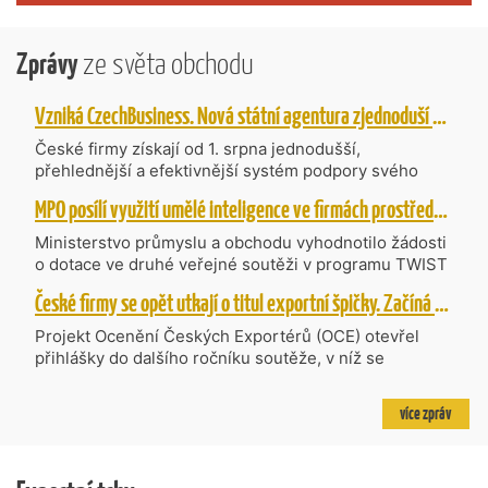
Zprávy
ze světa obchodu
Vzniká CzechBusiness. Nová státní agentura zjednoduší podporu českých firem
České firmy získají od 1. srpna jednodušší,
přehlednější a efektivnější systém podpory svého
podnikání. Vzniká nová státní agentura
MPO posílí využití umělé inteligence ve firmách prostřednictvím 40 projektů z programu TWIST
CzechBusiness, která propojuje dosavadní
kompetence agentur CzechTrade a CzechInvest.
Ministerstvo průmyslu a obchodu vyhodnotilo žádosti
Firmám nabídne jednoho partnera pro rozvoj od
o dotace ve druhé veřejné soutěži v programu TWIST
inovací až po zahraniční expanzi.
– Transfer, Výzkum, Vývoj a Inovace pro Strategické
České firmy se opět utkají o titul exportní špičky. Začíná další ročník Ocenění Českých Exportérů
Technologie, do které bylo podáno 318 návrhů
projektů požadujících dotaci o celkovém objemu 4,27
Projekt Ocenění Českých Exportérů (OCE) otevřel
mld. Kč. Částkou 630 mil. Kč bude podpořeno čtyřicet
přihlášky do dalšího ročníku soutěže, v níž se
nejlépe hodnocených projektů zaměřených na
úspěšné ryze české firmy opět utkají o prestižní titul.
výzkum v oblasti umělé inteligence a její aplikace do
Projekt dlouhodobě vyzdvihuje, podporuje a oceňuje
více zpráv
podnikových procesů a do vývoje nových produktů na
podniky, které úspěšně prosazují své produkty a
trhu. Další jsou připraveny v zásobníku a více než 30 z
služby na zahraničních trzích a přispívají k růstu
nich ještě může být následně podpořeno v závislosti
domácí ekonomiky. O vítězích rozhodnou nejen
na přípravě rozpočtu na rok 2027.