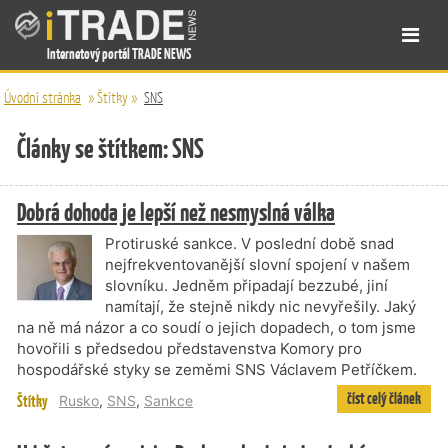
Internetový portál TRADE NEWS
Úvodní stránka
»
Štítky
»
SNS
Články se štítkem: SNS
Dobrá dohoda je lepší než nesmyslná válka
Protiruské sankce. V poslední době snad
nejfrekventovanější slovní spojení v našem
slovníku. Jedněm připadají bezzubé, jiní
namítají, že stejně nikdy nic nevyřešily. Jaký
na ně má názor a co soudí o jejich dopadech, o tom jsme
hovořili s předsedou představenstva Komory pro
hospodářské styky se zeměmi SNS Václavem Petříčkem.
číst celý článek
Štítky
Rusko
,
SNS
,
Sankce