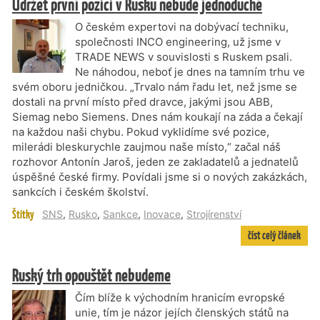
Udržet první pozici v Rusku nebude jednoduché
O českém expertovi na dobývací techniku,
společnosti INCO engineering, už jsme v
TRADE NEWS v souvislosti s Ruskem psali.
Ne náhodou, neboť je dnes na tamním trhu ve
svém oboru jedničkou. „Trvalo nám řadu let, než jsme se
dostali na první místo před dravce, jakými jsou ABB,
Siemag nebo Siemens. Dnes nám koukají na záda a čekají
na každou naši chybu. Pokud vyklidíme své pozice,
milerádi bleskurychle zaujmou naše místo,“ začal náš
rozhovor Antonín Jaroš, jeden ze zakladatelů a jednatelů
úspěšné české firmy. Povídali jsme si o nových zakázkách,
sankcích i českém školství.
Štítky
SNS
,
Rusko
,
Sankce
,
Inovace
,
Strojírenství
číst celý článek
Ruský trh opouštět nebudeme
Čím blíže k východním hranicím evropské
unie, tím je názor jejích členských států na