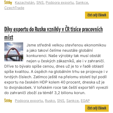
Štítky
Kazachstán
,
SNS
,
Podpora exportu
,
Sankce
,
CzechTrade
číst celý článek
Díky exportu do Ruska vznikly v ČR tisíce pracovních
míst
Jsme středně velkou otevřenou ekonomikou
a jako takoví čelíme neustále globální
konkurenci. Naše výrobky tak musí obstát
nejen u českých zákazníků, ale i v zahraničí.
Dříve to bývalo spíše cenou, dnes už je to v řadě oblastí
spíše kvalitou. A úspěch na globálním trhu se projevuje i v
tvrdých číslech. Zatímco ještě na přelomu století byl podíl
exportu na českém HDP kolem 40 procent, dneska už je
to dvojnásobek. V loňském roce tak čeští exportéři vyvezli
do zahraničí zboží za téměř 3,2 bilionu korun.
Štítky
Podpora exportu
,
Rusko
,
SNS
,
Sankce
,
EGAP
číst celý článek