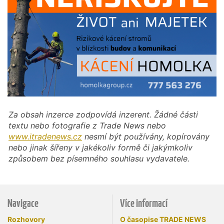
Za obsah inzerce zodpovídá inzerent. Žádné části
textu nebo fotografie z Trade News nebo
www.itradenews.cz
nesmí být používány, kopírovány
nebo jinak šířeny v jakékoliv formě či jakýmkoliv
způsobem bez písemného souhlasu vydavatele.
Navigace
Více informací
Rozhovory
O časopise TRADE NEWS