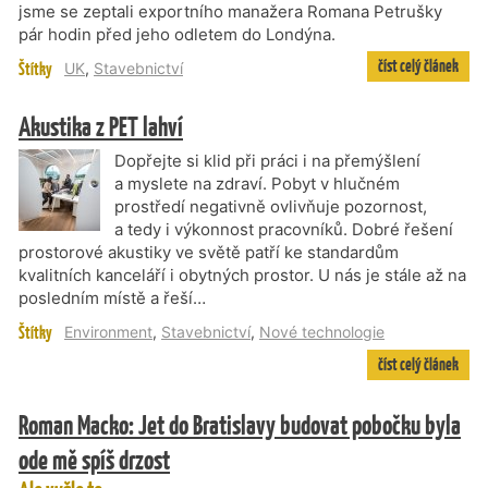
jsme se zeptali exportního manažera Romana Petrušky
pár hodin před jeho odletem do Londýna.
číst celý článek
Štítky
UK
,
Stavebnictví
Akustika z PET lahví
Dopřejte si klid při práci i na přemýšlení
a myslete na zdraví. Pobyt v hlučném
prostředí negativně ovlivňuje pozornost,
a tedy i výkonnost pracovníků. Dobré řešení
prostorové akustiky ve světě patří ke standardům
kvalitních kanceláří i obytných prostor. U nás je stále až na
posledním místě a řeší…
Štítky
Environment
,
Stavebnictví
,
Nové technologie
číst celý článek
Roman Macko: Jet do Bratislavy budovat pobočku byla
ode mě spíš drzost