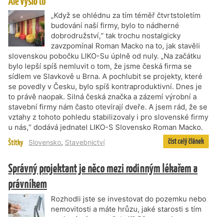
Ale vyšlo to
„Když se ohlédnu za tím téměř čtvrtstoletím
budování naší firmy, bylo to nádherné
dobrodružství,“ tak trochu nostalgicky
zavzpomínal Roman Macko na to, jak stavěli
slovenskou pobočku LIKO-Su úplně od nuly. „Na začátku
bylo lepší spíš nemluvit o tom, že jsme česká firma se
sídlem ve Slavkově u Brna. A pochlubit se projekty, které
se povedly v Česku, bylo spíš kontraproduktivní. Dnes je
to právě naopak. Silná česká značka a zázemí výrobní a
stavební firmy nám často otevírají dveře. A jsem rád, že se
vztahy z tohoto pohledu stabilizovaly i pro slovenské firmy
u nás,“ dodává jednatel LIKO-S Slovensko Roman Macko.
číst celý článek
Štítky
Slovensko
,
Stavebnictví
Správný projektant je něco mezi rodinným lékařem a
právníkem
Rozhodli jste se investovat do pozemku nebo
nemovitosti a máte hrůzu, jaké starosti s tím