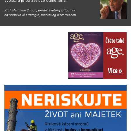
vyplácí a je po zásluze odměněna.“
Prof. Hermann Simon, přední světový odborník
na podnikové strategie, marketing a tvorbu cen
Čtěte také
Více »