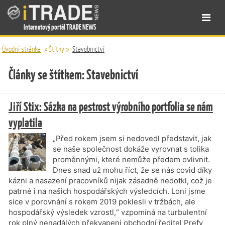
Internetový portál TRADE NEWS
Úvodní stránka
»
Štítky
»
Stavebnictví
Články se štítkem: Stavebnictví
Jiří Stix: Sázka na pestrost výrobního portfolia se nám
vyplatila
„Před rokem jsem si nedovedl představit, jak
se naše společnost dokáže vyrovnat s tolika
proměnnými, které nemůže předem ovlivnit.
Dnes snad už mohu říct, že se nás covid díky
kázni a nasazení pracovníků nijak zásadně nedotkl, což je
patrné i na našich hospodářských výsledcích. Loni jsme
sice v porovnání s rokem 2019 poklesli v tržbách, ale
hospodářský výsledek vzrostl,“ vzpomíná na turbulentní
rok plný nenadálých překvapení obchodní ředitel Prefy