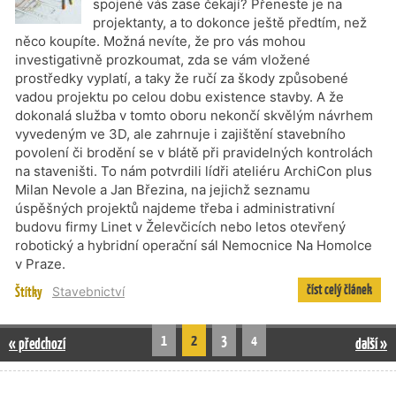
spojené vás zase čekají? Přeneste je na
projektanty, a to dokonce ještě předtím, než
něco koupíte. Možná nevíte, že pro vás mohou
investigativně prozkoumat, zda se vám vložené
prostředky vyplatí, a taky že ručí za škody způsobené
vadou projektu po celou dobu existence stavby. A že
dokonalá služba v tomto oboru nekončí skvělým návrhem
vyvedeným ve 3D, ale zahrnuje i zajištění stavebního
povolení či brodění se v blátě při pravidelných kontrolách
na staveništi. To nám potvrdili lídři ateliéru ArchiCon plus
Milan Nevole a Jan Březina, na jejichž seznamu
úspěšných projektů najdeme třeba i administrativní
budovu firmy Linet v Želevčicích nebo letos otevřený
robotický a hybridní operační sál Nemocnice Na Homolce
v Praze.
číst celý článek
Štítky
Stavebnictví
1
2
3
4
« předchozí
další »