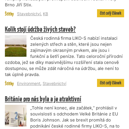
Brno Jiří Stix.
číst celý článek
Štítky
Stavebnictví
,
KB
Kolik stojí údržba živých staveb?
Česká rodinná firma LIKO-S nabízí instalaci
zelených střech a stěn, které jsou nejen
zajímavým okrasným prvkem, ale jsou i
funkční a šetří peníze. Tato celoroční přírodní
ozdoba, jež se díky masivnějšímu rozšíření stala cenově
dostupnou, se může zdát náročná na údržbu, ale není to
tak úplně pravda.
číst celý článek
Štítky
Environment
,
Stavebnictví
Británie pro nás byla a je atraktivní
„Tohle není konec, ale začátek,“ prohlásil v
souvislosti s odchodem Velké Británie z EU
Boris Johnson. Jak se brexit promítá do
podnikání české rodinné firmy LIKO-S, na to