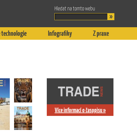
Hledat na tomto webu
 technologie
Infografiky
Z praxe
Více informací o časopisu »