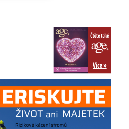
Čtěte také
Více »