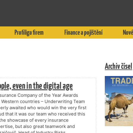
Profiliga firem
Finance a pojištění
Nové
Archiv čísel
ple, even in the digital age
Insurance Company of the Year Awards
 Western countries – Underwriting Team
gerly awaited who would win the very first
ud that it was our team who received this
s the showcase of every insurance
ertise, but also great teamwork and
rajčovič, Head of Industry Risks