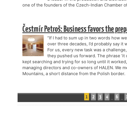
one of the founders of the Czech-Indian Chamber 
Čestmír Petroš: Business favors the prep
“If I had to sum up in two words how 
over three decades, I’d probably say it 
For us, every new task was a challenge
they pushed us forward. The phrase ‘it c
kept searching and trying for so long until it worked
managing directors and co-owners of HALEN. We met
Mountains, a short distance from the Polish border.
1
2
3
4
6
…
…