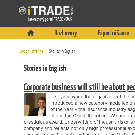
Internetový portál TRADE NEWS
Rozhovory
Exportní šance
Úvodní stránka
»
Stories in English
Stories in English
Corporate business will still be about peo
Last year, when the organizers of the 
introduced a new category modelled on
of the Year – the insurance industry ea
title in the Czech Republic. “We are pro
prestigious award. Underwriting of industry risks i
company and reflects not only high professional exp
cooperation with clients and brokers,” says Michal K