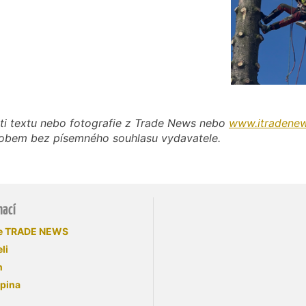
ti textu nebo fotografie z Trade News nebo
www.itradenew
působem bez písemného souhlasu vydavatele.
mací
se TRADE NEWS
li
n
upina