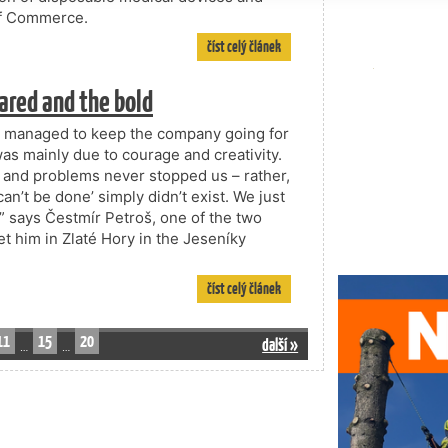
of Commerce.
číst celý článek
ared and the bold
we managed to keep the company going for
was mainly due to courage and creativity.
, and problems never stopped us – rather,
an’t be done’ simply didn’t exist. We just
,” says Čestmír Petroš, one of the two
 him in Zlaté Hory in the Jeseníky
číst celý článek
11
15
20
další »
…
…