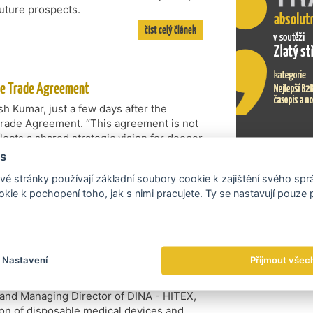
future prospects.
číst celý článek
ree Trade Agreement
h Kumar, just a few days after the
Trade Agreement. “This agreement is not
eflects a shared strategic vision for deeper
chains and long-term partnership,” he
s
Exportní tr
é stránky používají základní soubory cookie k zajištění svého sp
číst celý článek
kie k pochopení toho, jak s nimi pracujete. Ty se nastavují pouze
 market to other companies
st populous market
Nastavení
Přijmout všec
between the Czech Republic and India,
through cooperation in the form of joint
and Managing Director of DINA - HITEX,
tion of disposable medical devices and