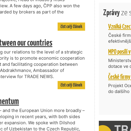
rview. A few days ago, ČPP also won the
Zprávy
ze 
arded by brokers as part of the
číst celý článek
České firmy
etween our countries
efektivněj
státní age
g our relations to the level of a strategic
kompetenc
iority is to promote economic cooperation
nabídne je
Ministerst
t and facilitating cooperation between
zahraniční
dotace ve 
t Abdrakhmanov, Ambassador of
Transfer, 
 interview for TRADE NEWS.
Technologi
požadující
číst celý článek
Projekt Oc
Částkou 63
do dalšího
hodnocenýc
firmy opět 
omentum
umělé inte
vyzdvihuje
do vývoje 
prosazují s
– and the European Union more broadly –
zásobníku 
přispívají
loping in recent years, with both sides
podpořeno 
nejen ekon
her expansion. We spoke with Dilshod
příběh.
c of Uzbekistan to the Czech Republic,