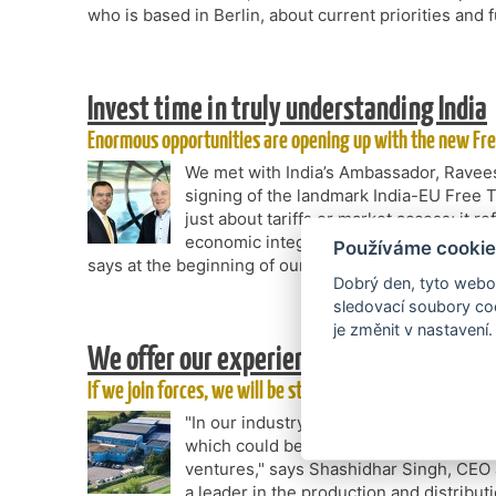
who is based in Berlin, about current priorities and 
Invest time in truly understanding India
Enormous opportunities are opening up with the new F
We met with India’s Ambassador, Ravees
signing of the landmark India-EU Free 
just about tariffs or market access; it r
economic integration, stronger supply 
Používáme cookie
says at the beginning of our interview.
Dobrý den, tyto webov
sledovací soubory coo
je změnit v nastavení.
We offer our experience from the Indian
If we join forces, we will be stronger in the world’s mo
"In our industry I see great potential 
which could be significantly developed 
ventures," says Shashidhar Singh, CEO 
a leader in the production and distribu