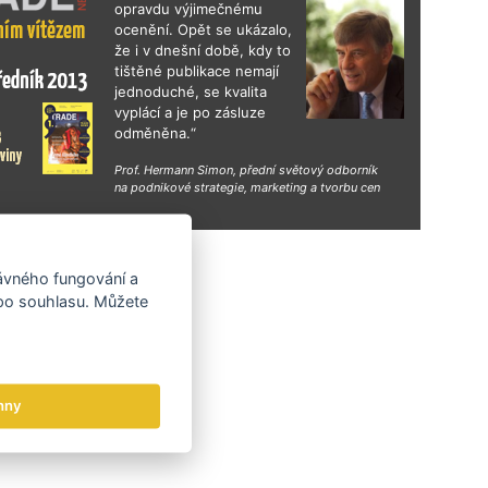
opravdu výjimečnému
ocenění. Opět se ukázalo,
že i v dnešní době, kdy to
tištěné publikace nemají
jednoduché, se kvalita
vyplácí a je po zásluze
odměněna.“
Prof. Hermann Simon, přední světový odborník
na podnikové strategie, marketing a tvorbu cen
hy
rávného fungování a
 po souhlasu. Můžete
hny