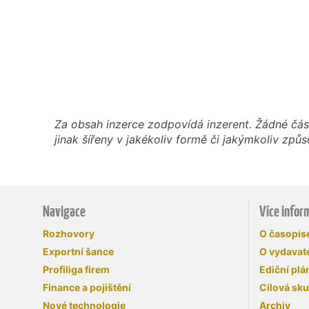
Za obsah inzerce zodpovídá inzerent. Žádné čás
jinak šířeny v jakékoliv formě či jakýmkoliv z
Navigace
Více infor
Rozhovory
O časopi
Exportní šance
O vydavate
Profiliga firem
Ediční plá
Finance a pojištění
Cílová sk
Nové technologie
Archiv