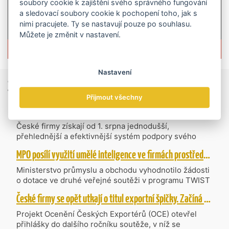
soubory cookie k zajištění svého správného fungování
a sledovací soubory cookie k pochopení toho, jak s
nimi pracujete. Ty se nastavují pouze po souhlasu.
Můžete je změnit v nastavení.
Více informací o časopisu »
Nastavení
Zprávy
ze světa obchodu
Přijmout všechny
Vzniká CzechBusiness. Nová státní agentura zjednoduší podporu českých firem
České firmy získají od 1. srpna jednodušší,
přehlednější a efektivnější systém podpory svého
podnikání. Vzniká nová státní agentura
MPO posílí využití umělé inteligence ve firmách prostřednictvím 40 projektů z programu TWIST
CzechBusiness, která propojuje dosavadní
kompetence agentur CzechTrade a CzechInvest.
Ministerstvo průmyslu a obchodu vyhodnotilo žádosti
Firmám nabídne jednoho partnera pro rozvoj od
o dotace ve druhé veřejné soutěži v programu TWIST
inovací až po zahraniční expanzi.
– Transfer, Výzkum, Vývoj a Inovace pro Strategické
České firmy se opět utkají o titul exportní špičky. Začíná další ročník Ocenění Českých Exportérů
Technologie, do které bylo podáno 318 návrhů
projektů požadujících dotaci o celkovém objemu 4,27
Projekt Ocenění Českých Exportérů (OCE) otevřel
mld. Kč. Částkou 630 mil. Kč bude podpořeno čtyřicet
přihlášky do dalšího ročníku soutěže, v níž se