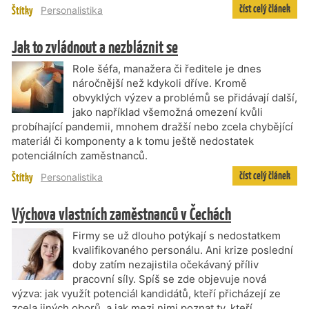
číst celý článek
Štítky
Personalistika
Jak to zvládnout a nezbláznit se
Role šéfa, manažera či ředitele je dnes
náročnější než kdykoli dříve. Kromě
obvyklých výzev a problémů se přidávají další,
jako například všemožná omezení kvůli
probíhající pandemii, mnohem dražší nebo zcela chybějící
materiál či komponenty a k tomu ještě nedostatek
potenciálních zaměstnanců.
číst celý článek
Štítky
Personalistika
Výchova vlastních zaměstnanců v Čechách
Firmy se už dlouho potýkají s nedostatkem
kvalifikovaného personálu. Ani krize poslední
doby zatím nezajistila očekávaný příliv
pracovní síly. Spíš se zde objevuje nová
výzva: jak využít potenciál kandidátů, kteří přicházejí ze
zcela jiných oborů, a jak mezi nimi poznat ty, kteří