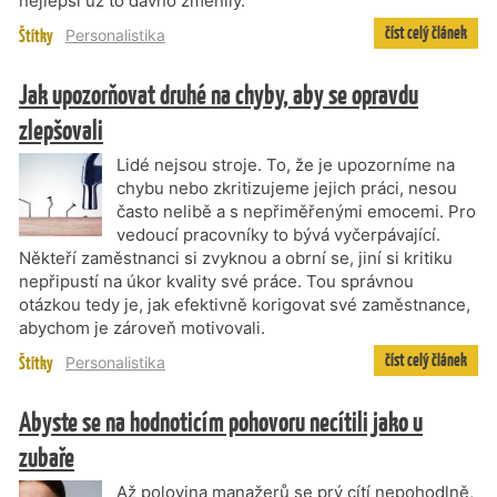
nejlepší už to dávno změnily.
číst celý článek
Štítky
Personalistika
Jak upozorňovat druhé na chyby, aby se opravdu
zlepšovali
Lidé nejsou stroje. To, že je upozorníme na
chybu nebo zkritizujeme jejich práci, nesou
často nelibě a s nepřiměřenými emocemi. Pro
vedoucí pracovníky to bývá vyčerpávající.
Někteří zaměstnanci si zvyknou a obrní se, jiní si kritiku
nepřipustí na úkor kvality své práce. Tou správnou
otázkou tedy je, jak efektivně korigovat své zaměstnance,
abychom je zároveň motivovali.
číst celý článek
Štítky
Personalistika
Abyste se na hodnoticím pohovoru necítili jako u
zubaře
Až polovina manažerů se prý cítí nepohodlně,