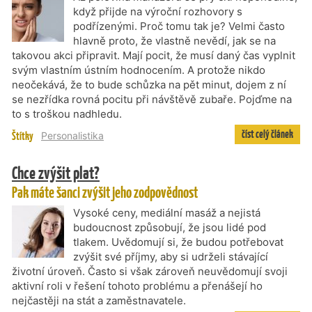
když přijde na výroční rozhovory s
podřízenými. Proč tomu tak je? Velmi často
hlavně proto, že vlastně nevědí, jak se na
takovou akci připravit. Mají pocit, že musí daný čas vyplnit
svým vlastním ústním hodnocením. A protože nikdo
neočekává, že to bude schůzka na pět minut, dojem z ní
se nezřídka rovná pocitu při návštěvě zubaře. Pojďme na
to s troškou nadhledu.
číst celý článek
Štítky
Personalistika
Chce zvýšit plat?
Pak máte šanci zvýšit jeho zodpovědnost
Vysoké ceny, mediální masáž a nejistá
budoucnost způsobují, že jsou lidé pod
tlakem. Uvědomují si, že budou potřebovat
zvýšit své příjmy, aby si udrželi stávající
životní úroveň. Často si však zároveň neuvědomují svoji
aktivní roli v řešení tohoto problému a přenášejí ho
nejčastěji na stát a zaměstnavatele.