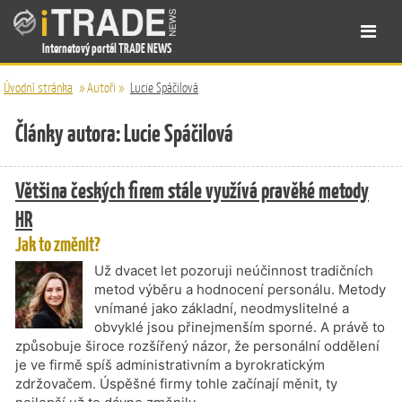
Internetový portál TRADE NEWS
Úvodní stránka
»
Autoři
»
Lucie Spáčilová
Články autora: Lucie Spáčilová
Většina českých firem stále využívá pravěké metody
HR
Jak to změnit?
Už dvacet let pozoruji neúčinnost tradičních
metod výběru a hodnocení personálu. Metody
vnímané jako základní, neodmyslitelné a
obvyklé jsou přinejmenším sporné. A právě to
způsobuje široce rozšířený názor, že personální oddělení
je ve firmě spíš administrativním a byrokratickým
zdržovačem. Úspěšné firmy tohle začínají měnit, ty