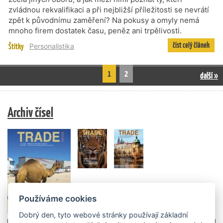
zvládnou rekvalifikaci a při nejbližší příležitosti se nevrátí
zpět k původnímu zaměření? Na pokusy a omyly nemá
mnoho firem dostatek času, peněz ani trpělivosti.
číst celý článek
Štítky
Personalistika
1
2
další »
Archiv čísel
Používáme cookies
Dobrý den, tyto webové stránky používají základní