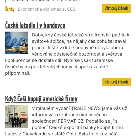
číst celý článek
Štítky
Ekonomická diplomacie
,
ČEB
Česká letadla i v bondovce
Doby, kdy české letecké strojírenství patřilo k
světové špičce, na nějaký čas bohužel zavál
prach. Ještě v době nedávné nebyla oboru
věnována dostatečná pozornost a světová
konkurence se dostala dál. Nyní se však tuzemské
úspěchy na poli leteckých inovací opět razantně
připomínají.
číst celý článek
Když Češi kupují americké firmy
V minulém vydání TRADE NEWS jsme vás už
informovali o zahraničním úspěchu
společnosti FERMAT CZ. Podařilo se jí s
pomocí České exportní banky koupit firmu
Lucas z Clevelandu ve státě Ohio. Byla to její už pátá