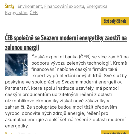
Štítky
Environment
,
Financování exportu
,
Energetika
,
Kyrgyzstán
,
ČEB
číst celý článek
ČEB společně se Svazem moderní energetiky zaostří na
zelenou energii
Česká exportní banka (ČEB) se více zaměří na
podporu vývozu zelených technologií. Kromě
financování nabídne českým firmám také
expertizy při hledání nových trhů. Své služby
poskytne ve spolupráci se Svazem moderní energetiky.
Partnerství, které spolu instituce uzavřely, má pomoci
českým producentům udržitelných řešení z oblasti
nízkouhlíkové ekonomiky získat nové zákazníky v
zahraničí. Ze spolupráce budou moci těžit především
výrobci obnovitelných zdrojů energie, řešení pro
akumulaci energie a další šetrná řešení z oblasti moderní
energetiky.