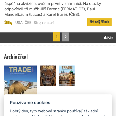
úspěšná akvizice, ovšem první v zahraničí. Na otázky
odpovídali tři muži: Jiří Ferenc (FERMAT CZ), Paul
Mandelbaum (Lucas) a Karel Bureš (ČEB).
číst celý článek
Štítky
USA
,
ČEB
,
Strojírenství
1
2
další »
Archiv čísel
Používáme cookies
Dobrý den, tyto webové stránky používají základní