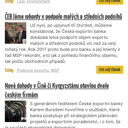
číst celý článek
Štítky
ČEB
,
Environment
ČEB láme rekordy v podpoře malých a středních podniků
Už nyní, po uplynutí tří čtvrtletí, můžeme
konstatovat, že Česká exportní banka
dokázala letos podpořit objem exportu
malých a středních podniků víc než za celý
loňský rok. Rok 2017 proto bude pro banku a její klienty z
řad MSP rekordní, a to jak z pohledu finančního objemu,
tak počtu obchodních případů.
číst celý článek
Štítky
Podpora exportu
,
MSP
Nové dohody v Číně či Kyrgyzstánu otevřou dveře
českým firmám
S generálním ředitelem České exportní banky
Karlem Burešem hovoříme o službách, které
banka poskytuje při strategickém plánování
projektů a exportním poradenství, i o tom, že
je součástí ekonomické diplomacie.