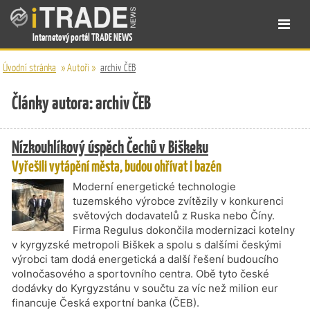
Internetový portál TRADE NEWS
Úvodní stránka
»
Autoři
»
archiv ČEB
Články autora: archiv ČEB
Nízkouhlíkový úspěch Čechů v Biškeku
Vyřešili vytápění města, budou ohřívat i bazén
Moderní energetické technologie
tuzemského výrobce zvítězily v konkurenci
světových dodavatelů z Ruska nebo Číny.
Firma Regulus dokončila modernizaci kotelny
v kyrgyzské metropoli Biškek a spolu s dalšími českými
výrobci tam dodá energetická a další řešení budoucího
volnočasového a sportovního centra. Obě tyto české
dodávky do Kyrgyzstánu v součtu za víc než milion eur
financuje Česká exportní banka (ČEB).