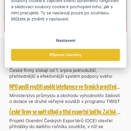
soubory cookie k zajištění svého správného fungování
a sledovací soubory cookie k pochopení toho, jak s
nimi pracujete. Ty se nastavují pouze po souhlasu.
Můžete je změnit v nastavení.
Více informací o časopisu »
Nastavení
Zprávy
ze světa obchodu
Přijmout všechny
Vzniká CzechBusiness. Nová státní agentura zjednoduší podporu českých firem
České firmy získají od 1. srpna jednodušší,
přehlednější a efektivnější systém podpory svého
podnikání. Vzniká nová státní agentura
MPO posílí využití umělé inteligence ve firmách prostřednictvím 40 projektů z programu TWIST
CzechBusiness, která propojuje dosavadní
kompetence agentur CzechTrade a CzechInvest.
Ministerstvo průmyslu a obchodu vyhodnotilo žádosti
Firmám nabídne jednoho partnera pro rozvoj od
o dotace ve druhé veřejné soutěži v programu TWIST
inovací až po zahraniční expanzi.
– Transfer, Výzkum, Vývoj a Inovace pro Strategické
České firmy se opět utkají o titul exportní špičky. Začíná další ročník Ocenění Českých Exportérů
Technologie, do které bylo podáno 318 návrhů
projektů požadujících dotaci o celkovém objemu 4,27
Projekt Ocenění Českých Exportérů (OCE) otevřel
mld. Kč. Částkou 630 mil. Kč bude podpořeno čtyřicet
přihlášky do dalšího ročníku soutěže, v níž se
nejlépe hodnocených projektů zaměřených na