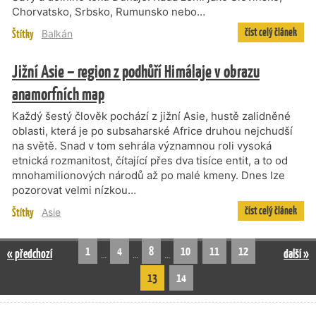
Chorvatsko, Srbsko, Rumunsko nebo…
číst celý článek
Štítky
Balkán
Jižní Asie – region z podhůří Himálaje v obrazu
anamorfních map
Každý šestý člověk pochází z jižní Asie, hustě zalidněné
oblasti, která je po subsaharské Africe druhou nejchudší
na světě. Snad v tom sehrála významnou roli vysoká
etnická rozmanitost, čítající přes dva tisíce entit, a to od
mnohamilionových národů až po malé kmeny. Dnes lze
pozorovat velmi nízkou…
číst celý článek
Štítky
Asie
1
4
8
10
11
12
« předchozí
další »
…
…
…
13
14