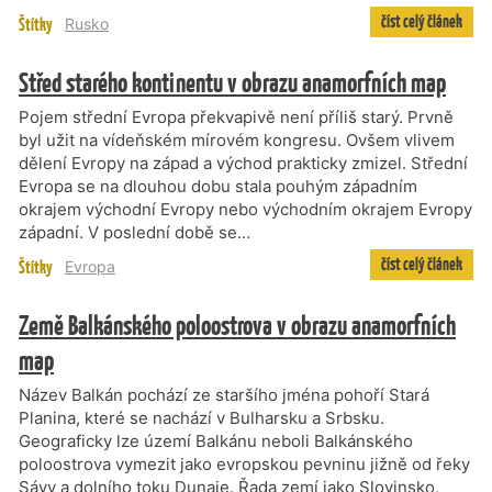
číst celý článek
Štítky
Rusko
Střed starého kontinentu v obrazu anamorfních map
Pojem střední Evropa překvapivě není příliš starý. Prvně
byl užit na vídeňském mírovém kongresu. Ovšem vlivem
dělení Evropy na západ a východ prakticky zmizel. Střední
Evropa se na dlouhou dobu stala pouhým západním
okrajem východní Evropy nebo východním okrajem Evropy
západní. V poslední době se…
číst celý článek
Štítky
Evropa
Země Balkánského poloostrova v obrazu anamorfních
map
Název Balkán pochází ze staršího jména pohoří Stará
Planina, které se nachází v Bulharsku a Srbsku.
Geograficky lze území Balkánu neboli Balkánského
poloostrova vymezit jako evropskou pevninu jižně od řeky
Sávy a dolního toku Dunaje. Řada zemí jako Slovinsko,