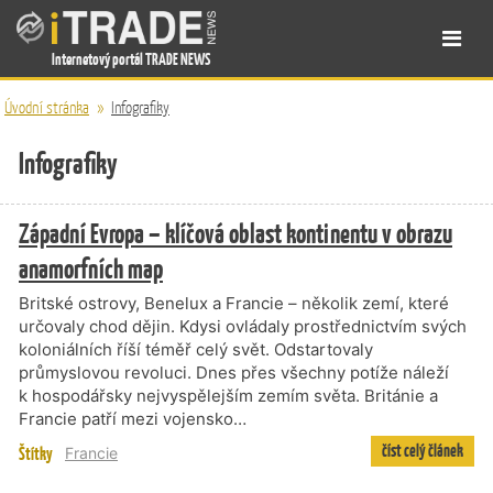
Internetový portál TRADE NEWS
Úvodní stránka
»
Infografiky
Infografiky
Západní Evropa – klíčová oblast kontinentu v obrazu
anamorfních map
Britské ostrovy, Benelux a Francie – několik zemí, které
určovaly chod dějin. Kdysi ovládaly prostřednictvím svých
koloniálních říší téměř celý svět. Odstartovaly
průmyslovou revoluci. Dnes přes všechny potíže náleží
k hospodářsky nejvyspělejším zemím světa. Británie a
Francie patří mezi vojensko…
číst celý článek
Štítky
Francie