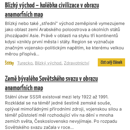
Blízký východ – kolébka civilizace v obrazu
anamorfních map
Blízký nebo také „střední“ východ zeměpisně vymezujeme
jako oblast zemí Arabského poloostrova a okolních států
jihozápadní Asie. Právě v oblasti na styku tří kontinentů
kdysi vznikly první města i státy. Region se vyznačuje
značným vojensko-politickým napětím, ke kterému velkou
měrou přispívá…
číst celý článek
Štítky
Turecko
,
Blízký východ
,
Zdravotnictví
Země bývalého Sovětského svazu v obrazu
anamorfních map
Státní útvar SSSR existoval mezi lety 1922 až 1991.
Rozkládal se na téměř jedné šestině zemské souše,
oplýval mimořádnými přírodními zdroji, vojenskou silou a
téměř půlstoletí měl rozhodující vliv na dění v mnoha
zemích světa, Československo nevyjímaje. Po rozpadu
Sovětského svazu začala v roce…