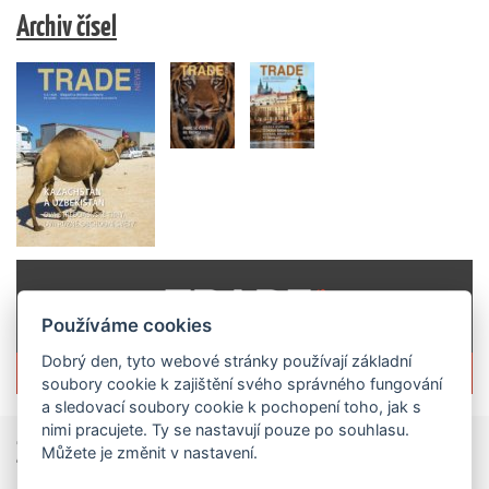
Archiv čísel
Používáme cookies
Dobrý den, tyto webové stránky používají základní
Více informací o časopisu »
soubory cookie k zajištění svého správného fungování
a sledovací soubory cookie k pochopení toho, jak s
nimi pracujete. Ty se nastavují pouze po souhlasu.
Zprávy
ze světa obchodu
Můžete je změnit v nastavení.