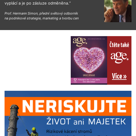
vyplácí a je po zásluze odměněna.“
Prof. Hermann Simon, přední světový odborník
na podnikové strategie, marketing a tvorbu cen
Čtěte také
Více »