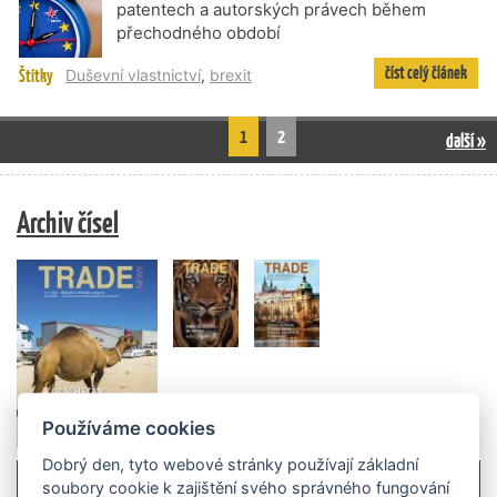
patentech a autorských právech během
přechodného období
číst celý článek
Štítky
Duševní vlastnictví
,
brexit
1
2
další »
Archiv čísel
Používáme cookies
Dobrý den, tyto webové stránky používají základní
soubory cookie k zajištění svého správného fungování