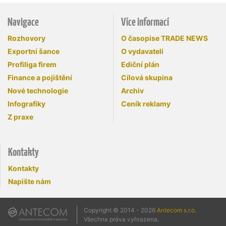
Navigace
Více informací
Rozhovory
O časopise TRADE NEWS
Exportní šance
O vydavateli
Profiliga firem
Ediční plán
Finance a pojištění
Cílová skupina
Nové technologie
Archiv
Infografiky
Ceník reklamy
Z praxe
Kontakty
Kontakty
Napište nám
Copyright © 2014 - 2026
Antecom s.r.o.
Všechna práva vyhrazena.