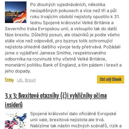
Po dlouhých vyjednáváních, několika
neúspěšných pokusech a více než tři a půl
roku trvajícím období nejistoty opustilo k 31.
lednu Spojené království Velké Británie a
Severního Irska Evropskou unii, a vstoupilo tak do další
fáze brexitu. Důležitý posun, ale otazníků je podle všeho
stále více než odpovědí, pro byznys tolik ochromující
nejistota ohledně dalšího vývoje tedy přetrvává. Požádali
jsme o vyjádření Jamese Smithe, respektovaného
odborníka na rozvinuté trhy včetně Velké Británie,
monetární politiku Bank of England, a tím pádem i brexit a
jeho dopady.
číst celý článek
Štítky
UK
,
Brexit
3 x 3: Brexitové otazníky (č)i vykřičníky očima
insiderů
Spojené království dalo oficiálně Evropské
unii vale, brexitová nejistota ale trvá.
Nabízíme tak nástin možných scénářů, rizik a