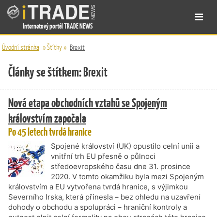
Internetový portál TRADE NEWS
Úvodní stránka
»
Štítky
»
Brexit
Články se štítkem: Brexit
Nová etapa obchodních vztahů se Spojeným
královstvím započala
Po 45 letech tvrdá hranice
Spojené království (UK) opustilo celní unii a
vnitřní trh EU přesně o půlnoci
středoevropského času dne 31. prosince
2020. V tomto okamžiku byla mezi Spojeným
královstvím a EU vytvořena tvrdá hranice, s výjimkou
Severního Irska, která přinesla – bez ohledu na uzavření
dohody o obchodu a spolupráci – hraniční kontroly a