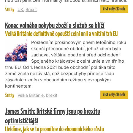
nutnost plnit celní formality na obou stranách této hranice.
číst celý článek
Štítky
UK
,
Brexit
Konec volného pohybu zboží a služeb se blíží
Velká Británie definitivně opouští celní unii a vnitřní trh EU
Posledním prosincovým dnem letošního roku
skončí přechodné období, jehož cílem bylo
zachovat většinu opatření před odchodem
Spojeného království z celní unie a vnitřního
trhu EU. Od 1. ledna 2021 bude obchodní politika této
země zcela nezávislá, což bezpochyby přinese řadu
zásadních změn v obchodním režimu s evropským
kontinentem.
číst celý článek
Štítky
Velká Británie
,
brexit
James Smith: Britské firmy jsou po brexitu
optimističtější
Uvidíme, jak se to promítne do ekonomického růstu