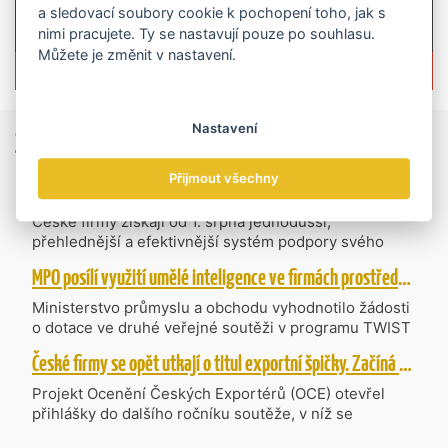
a sledovací soubory cookie k pochopení toho, jak s
nimi pracujete. Ty se nastavují pouze po souhlasu.
Můžete je změnit v nastavení.
Více informací o časopisu »
Nastavení
Zprávy
ze světa obchodu
Přijmout všechny
Vzniká CzechBusiness. Nová státní agentura zjednoduší podporu českých firem
České firmy získají od 1. srpna jednodušší,
přehlednější a efektivnější systém podpory svého
podnikání. Vzniká nová státní agentura
MPO posílí využití umělé inteligence ve firmách prostřednictvím 40 projektů z programu TWIST
CzechBusiness, která propojuje dosavadní
kompetence agentur CzechTrade a CzechInvest.
Ministerstvo průmyslu a obchodu vyhodnotilo žádosti
Firmám nabídne jednoho partnera pro rozvoj od
o dotace ve druhé veřejné soutěži v programu TWIST
inovací až po zahraniční expanzi.
– Transfer, Výzkum, Vývoj a Inovace pro Strategické
České firmy se opět utkají o titul exportní špičky. Začíná další ročník Ocenění Českých Exportérů
Technologie, do které bylo podáno 318 návrhů
projektů požadujících dotaci o celkovém objemu 4,27
Projekt Ocenění Českých Exportérů (OCE) otevřel
mld. Kč. Částkou 630 mil. Kč bude podpořeno čtyřicet
přihlášky do dalšího ročníku soutěže, v níž se
nejlépe hodnocených projektů zaměřených na
úspěšné ryze české firmy opět utkají o prestižní titul.
výzkum v oblasti umělé inteligence a její aplikace do