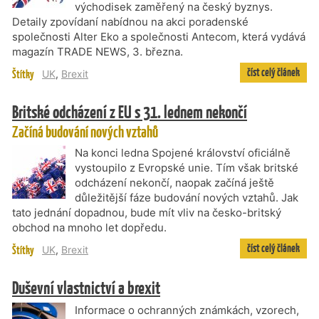
východisek zaměřený na český byznys.
Detaily zpovídaní nabídnou na akci poradenské
společnosti Alter Eko a společnosti Antecom, která vydává
magazín TRADE NEWS, 3. března.
číst celý článek
Štítky
UK
,
Brexit
Britské odcházení z EU s 31. lednem nekončí
Začíná budování nových vztahů
Na konci ledna Spojené království oficiálně
vystoupilo z Evropské unie. Tím však britské
odcházení nekončí, naopak začíná ještě
důležitější fáze budování nových vztahů. Jak
tato jednání dopadnou, bude mít vliv na česko-britský
obchod na mnoho let dopředu.
číst celý článek
Štítky
UK
,
Brexit
Duševní vlastnictví a brexit
Informace o ochranných známkách, vzorech,