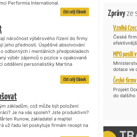
mci Performia International.
Zprávy
ze 
číst celý článek
t
České firmy
vají náročnost výběrového řízení do firmy
efektivněj
jí jeho přednosti. Úspěšné absolvování
státní age
á o odborných i mentálních předpokladech
kompetenc
vaný výběr zájemců o pozice v opakovaně
nabídne je
Ministerst
 oddělení personalistiky Martina
zahraniční
dotace ve 
Transfer, 
číst celý článek
Technologi
požadující
Projekt Oc
ušovat
Částkou 63
do dalšího
hodnocenýc
firmy opět 
lným základům, což může být položení
umělé inte
vyzdvihuje
do vývoje 
ráci? Je na vás spoleh? Jste produktivní?
prosazují s
zásobníku 
årten Runow, zakladatel a majitel
přispívají
podpořeno 
á už řadu let poskytuje firmám recept na
nejen ekon
příběh.