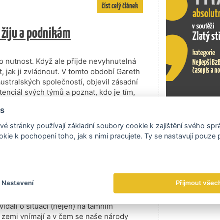
číst celý článek
 žiju a podnikám
o nutnost. Když ale přijde nevyhnutelná
t, jak ji zvládnout. V tomto období Gareth
ustralských společností, objevil zásadní
tenciál svých týmů a poznat, kdo je tím,
byznysu a jak se v posledních letech
s
Exportní tr
é stránky používají základní soubory cookie k zajištění svého sp
číst celý článek
kie k pochopení toho, jak s nimi pracujete. Ty se nastavují pouze
darity, shodují se Belgičan a
Nastavení
Přijmout všec
oru a hodnocení zaměstnanců. Belgičan s
vě kolegyně Nicoline Westerbeek a
dali o situaci (nejen) na tamním
u zemi vnímají a v čem se naše národy