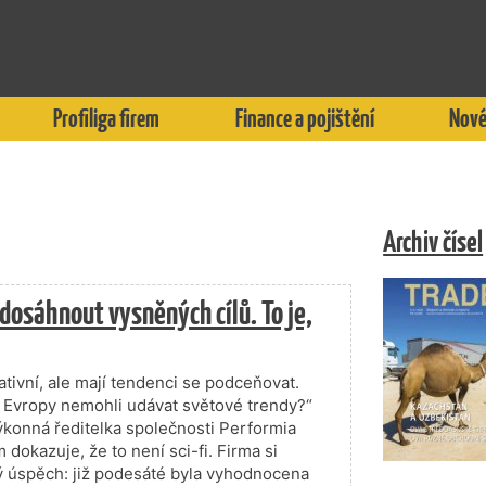
Profiliga firem
Finance a pojištění
Nové
Archiv čísel
dosáhnout vysněných cílů. To je,
ativní, ale mají tendenci se podceňovat.
Evropy nemohli udávat světové trendy?“
výkonná ředitelka společnosti Performia
okazuje, že to není sci-fi. Firma si
ý úspěch: již podesáté byla vyhodnocena