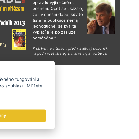
opravdu výjimečnému
ocenění. Opět se ukázalo,
že i v dnešní době, kdy to
tištěné publikace nemají
jednoduché, se kvalita
vyplácí a je po zásluze
odměněna.“
Prof. Hermann Simon, přední světový odborník
na podnikové strategie, marketing a tvorbu cen
hy
rávného fungování a
 po souhlasu. Můžete
hny