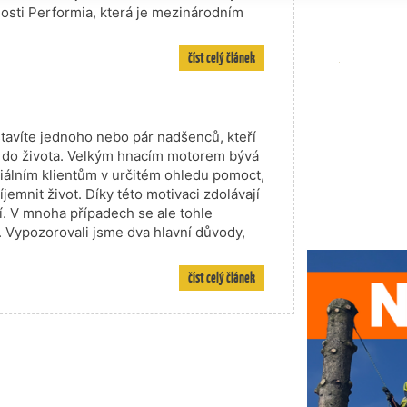
nosti Performia, která je mezinárodním
číst celý článek
stavíte jednoho nebo pár nadšenců, kteří
st do života. Velkým hnacím motorem bývá
nciálním klientům v určitém ohledu pomoct,
emnit život. Díky této motivaci zdolávají
. V mnoha případech se ale tohle
í. Vypozorovali jsme dva hlavní důvody,
číst celý článek