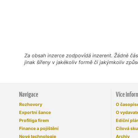
Za obsah inzerce zodpovídá inzerent. Žádné čás
jinak šířeny v jakékoliv formě či jakýmkoliv z
Navigace
Více infor
Rozhovory
O časopi
Exportní šance
O vydavate
Profiliga firem
Ediční plá
Finance a pojištění
Cílová sk
Nové technologie
Archiv