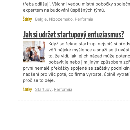
třeba odlišují. Všichni vedou místní pobočky společ
expertem na budování úspěšných týmů.
Štítky
Belgie
,
Nizozemsko
,
Performia
Jak si udržet startupový entuziasmus?
Když se řekne start-up, nejspíš si před
věří nějaké myšlence a snaží se ji uvé
to, že vidí, jak jejich nápad může pote
pobavit je nebo jim jiným způsobem zpříj
první nemalé překážky spojené se začátky podnikání
nadšení pro věc poté, co firma vyroste, úplně vytrat
proč se to děje.
Štítky
Startupy
,
Performia