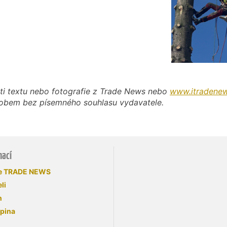
ti textu nebo fotografie z Trade News nebo
www.itradenew
působem bez písemného souhlasu vydavatele.
mací
se TRADE NEWS
li
n
upina