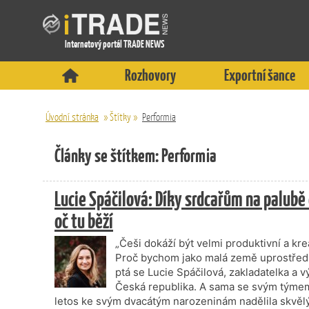
Internetový portál TRADE NEWS
Rozhovory
Exportní šance
Úvodní stránka
»
Štítky
»
Performia
Články se štítkem: Performia
Lucie Spáčilová: Díky srdcařům na palubě 
oč tu běží
„Češi dokáží být velmi produktivní a kre
Proč bychom jako malá země uprostřed 
ptá se Lucie Spáčilová, zakladatelka a 
Česká republika. A sama se svým týmem d
letos ke svým dvacátým narozeninám nadělila skvěl