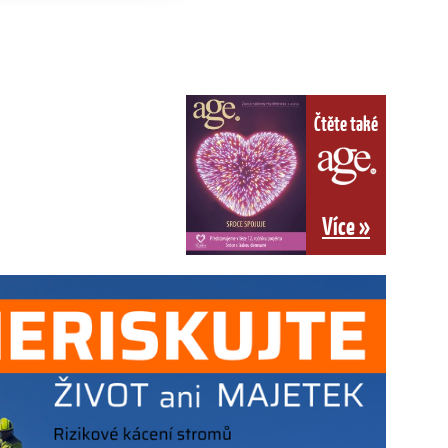
Čtěte také
Více »