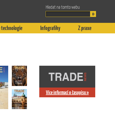
Hledat na tomto webu
 technologie
Infografiky
Z praxe
Více informací o časopisu »