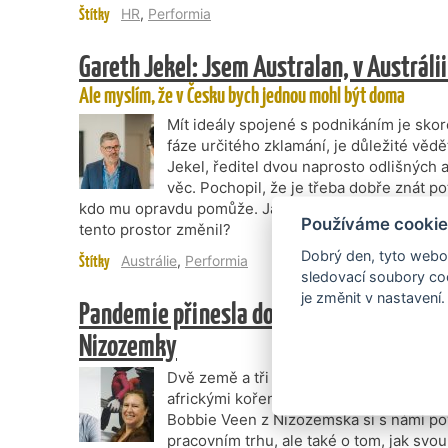
Štítky
HR
,
Performia
Gareth Jekel: Jsem Australan, v Austrálii
Ale myslím, že v Česku bych jednou mohl být doma
Mít ideály spojené s podnikáním je skor
fáze určitého zklamání, je důležité vědě
Jekel, ředitel dvou naprosto odlišných a
věc. Pochopil, že je třeba dobře znát po
kdo mu opravdu pomůže. Jak vidí svět australského 
Používáme cookie
tento prostor změnil?
Dobrý den, tyto webov
Štítky
Austrálie
,
Performia
sledovací soubory coo
je změnit v nastavení.
Pandemie přinesla do našich zemí víc soli
Nizozemky
Dvě země a tři odborníci na oblast náb
africkými kořeny Sénamé Agbossou a d
Bobbie Veen z Nizozemska si s námi poví
pracovním trhu, ale také o tom, jak svo