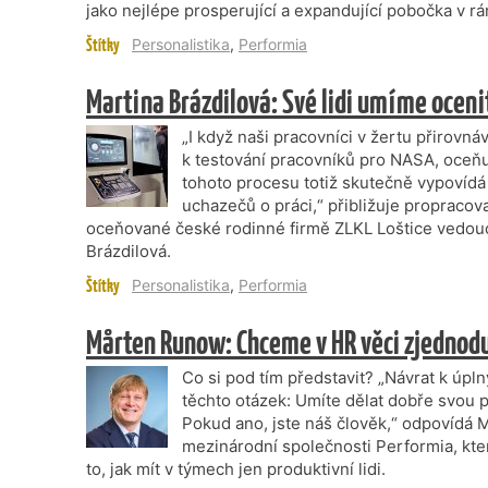
jako nejlépe prosperující a expandující pobočka v rá
Štítky
Personalistika
,
Performia
Martina Brázdilová: Své lidi umíme oceni
„I když naši pracovníci v žertu přirovná
k testování pracovníků pro NASA, oceňu
tohoto procesu totiž skutečně vypovíd
uchazečů o práci,“ přibližuje propraco
oceňované české rodinné firmě ZLKL Loštice vedoucí
Brázdilová.
Štítky
Personalistika
,
Performia
Mårten Runow: Chceme v HR věci zjednod
Co si pod tím představit? „Návrat k úp
těchto otázek: Umíte dělat dobře svou p
Pokud ano, jste náš člověk,“ odpovídá M
mezinárodní společnosti Performia, kter
to, jak mít v týmech jen produktivní lidi.