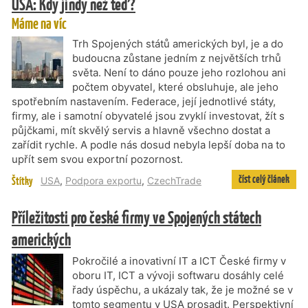
USA: Kdy jindy než teď?
Máme na víc
Trh Spojených států amerických byl, je a do
budoucna zůstane jedním z největších trhů
světa. Není to dáno pouze jeho rozlohou ani
počtem obyvatel, které obsluhuje, ale jeho
spotřebním nastavením. Federace, její jednotlivé státy,
firmy, ale i samotní obyvatelé jsou zvyklí investovat, žít s
půjčkami, mít skvělý servis a hlavně všechno dostat a
zařídit rychle. A podle nás dosud nebyla lepší doba na to
upřít sem svou exportní pozornost.
číst celý článek
Štítky
USA
,
Podpora exportu
,
CzechTrade
Příležitosti pro české firmy ve Spojených státech
amerických
Pokročilé a inovativní IT a ICT České firmy v
oboru IT, ICT a vývoji softwaru dosáhly celé
řady úspěchu, a ukázaly tak, že je možné se v
tomto segmentu v USA prosadit. Perspektivní