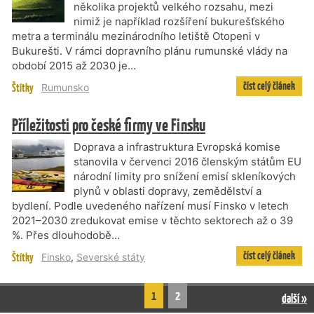
několika projektů velkého rozsahu, mezi
nimiž je například rozšíření bukurešťského
metra a terminálu mezinárodního letiště Otopeni v
Bukurešti. V rámci dopravního plánu rumunské vlády na
období 2015 až 2030 je…
číst celý článek
Štítky
Rumunsko
Příležitosti pro české firmy ve Finsku
Doprava a infrastruktura Evropská komise
stanovila v červenci 2016 členským státům EU
národní limity pro snížení emisí skleníkových
plynů v oblasti dopravy, zemědělství a
bydlení. Podle uvedeného nařízení musí Finsko v letech
2021–2030 zredukovat emise v těchto sektorech až o 39
%. Přes dlouhodobě…
číst celý článek
Štítky
Finsko
,
Severské státy
1
2
další »