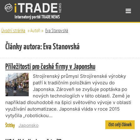
Internetový portál TRADE NEWS
Úvodní stránka
»
Autoři
»
Eva Stanovská
Články autora: Eva Stanovská
Příležitosti pro české firmy v Japonsku
Strojírenský průmysl Strojírenské výrobky
patří k tradičním položkám vývozu do
Japonska. Zároveň se zvyšuje poptávka po
nových technologiích v této oblasti. Země je
například dlouhodobě na špici světového vývoje v oblasti
využívání automatizace. Japonská vláda v roce 2015
vytyčila „robotickou…
číst celý článek
Štítky
Japonsko