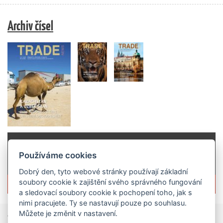
Archiv čísel
Používáme cookies
Dobrý den, tyto webové stránky používají základní
soubory cookie k zajištění svého správného fungování
Více informací o časopisu »
a sledovací soubory cookie k pochopení toho, jak s
nimi pracujete. Ty se nastavují pouze po souhlasu.
Můžete je změnit v nastavení.
Zprávy
ze světa obchodu