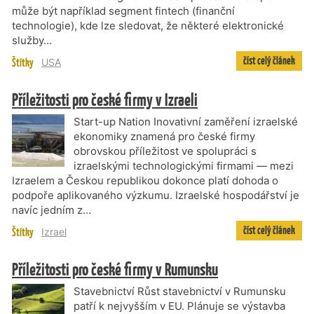
může být například segment fintech (finanční
technologie), kde lze sledovat, že některé elektronické
služby…
číst celý článek
Štítky
USA
Příležitosti pro české firmy v Izraeli
Start-up Nation Inovativní zaměření izraelské
ekonomiky znamená pro české firmy
obrovskou příležitost ve spolupráci s
izraelskými technologickými firmami — mezi
Izraelem a Českou republikou dokonce platí dohoda o
podpoře aplikovaného výzkumu. Izraelské hospodářství je
navíc jedním z…
číst celý článek
Štítky
Izrael
Příležitosti pro české firmy v Rumunsku
Stavebnictví Růst stavebnictví v Rumunsku
patří k nejvyšším v EU. Plánuje se výstavba