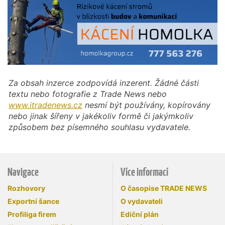
Za obsah inzerce zodpovídá inzerent. Žádné části
textu nebo fotografie z Trade News nebo
www.itradenews.cz
nesmí být používány, kopírovány
nebo jinak šířeny v jakékoliv formě či jakýmkoliv
způsobem bez písemného souhlasu vydavatele.
Navigace
Více informací
Rozhovory
O časopise TRADE NEWS
Exportní šance
O vydavateli
Profiliga firem
Ediční plán