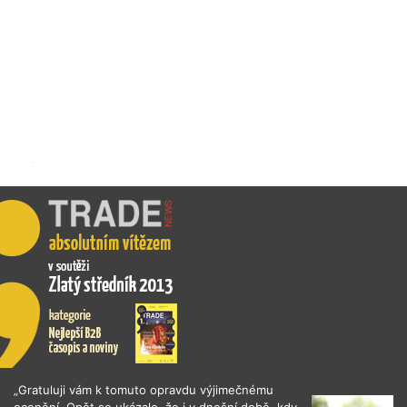
„Gratuluji vám k tomuto opravdu výjimečnému
ocenění. Opět se ukázalo, že i v dnešní době, kdy