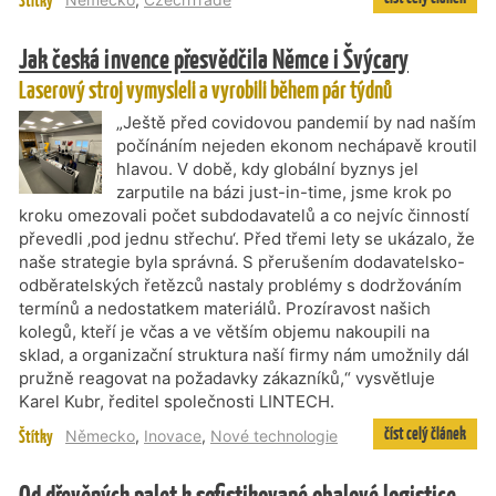
Štítky
Jak česká invence přesvědčila Němce i Švýcary
Laserový stroj vymysleli a vyrobili během pár týdnů
„Ještě před covidovou pandemií by nad naším
počínáním nejeden ekonom nechápavě kroutil
hlavou. V době, kdy globální byznys jel
zarputile na bázi just-in-time, jsme krok po
kroku omezovali počet subdodavatelů a co nejvíc činností
převedli ‚pod jednu střechu‘. Před třemi lety se ukázalo, že
naše strategie byla správná. S přerušením dodavatelsko-
odběratelských řetězců nastaly problémy s dodržováním
termínů a nedostatkem materiálů. Prozíravost našich
kolegů, kteří je včas a ve větším objemu nakoupili na
sklad, a organizační struktura naší firmy nám umožnily dál
pružně reagovat na požadavky zákazníků,“ vysvětluje
Karel Kubr, ředitel společnosti LINTECH.
číst celý článek
Štítky
Německo
,
Inovace
,
Nové technologie
Od dřevěných palet k sofistikované obalové logistice