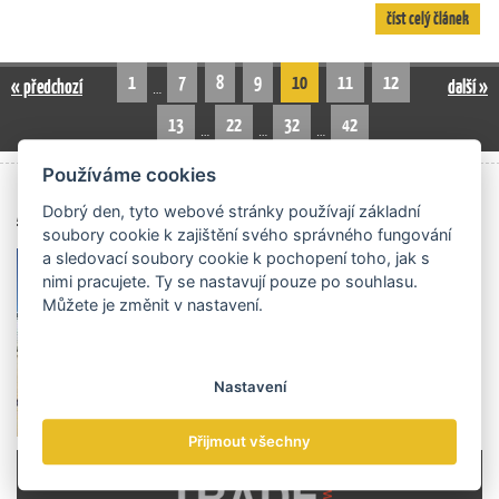
číst celý článek
1
7
8
9
10
11
12
« předchozí
další »
…
13
22
32
42
…
…
…
Používáme cookies
Archiv čísel
Dobrý den, tyto webové stránky používají základní
soubory cookie k zajištění svého správného fungování
a sledovací soubory cookie k pochopení toho, jak s
nimi pracujete. Ty se nastavují pouze po souhlasu.
Můžete je změnit v nastavení.
Nastavení
Přijmout všechny