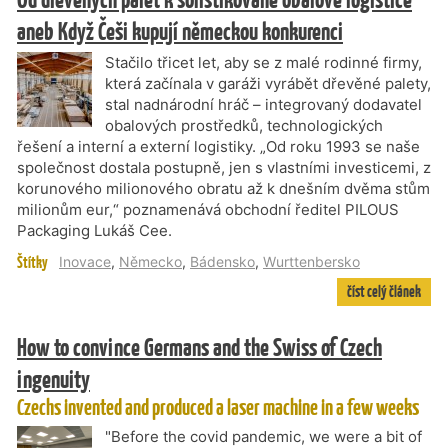
aneb Když Češi kupují německou konkurenci
Stačilo třicet let, aby se z malé rodinné firmy,
která začínala v garáži vyrábět dřevěné palety,
stal nadnárodní hráč – integrovaný dodavatel
obalových prostředků, technologických
řešení a interní a externí logistiky. „Od roku 1993 se naše
společnost dostala postupně, jen s vlastními investicemi, z
korunového milionového obratu až k dnešním dvěma stům
milionům eur,“ poznamenává obchodní ředitel PILOUS
Packaging Lukáš Cee.
Štítky
Inovace
,
Německo
,
Bádensko
,
Wurttenbersko
číst celý článek
How to convince Germans and the Swiss of Czech
ingenuity
Czechs invented and produced a laser machine in a few weeks
"Before the covid pandemic, we were a bit of