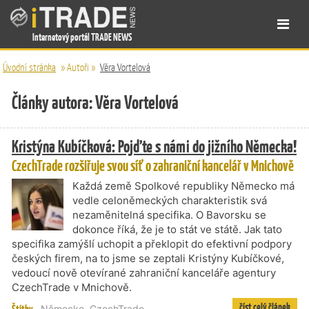
Internetový portál TRADE NEWS
Úvodní stránka
»
Autoři
»
Věra Vortelová
Články autora: Věra Vortelová
Kristýna Kubíčková: Pojďte s námi do jižního Německa!
CzechTrade rozšiřuje svou síť o zahraniční kancelář v Mnichově
Každá země Spolkové republiky Německo má
vedle celoněmeckých charakteristik svá
nezaměnitelná specifika. O Bavorsku se
dokonce říká, že je to stát ve státě. Jak tato
specifika zamýšlí uchopit a překlopit do efektivní podpory
českých firem, na to jsme se zeptali Kristýny Kubíčkové,
vedoucí nově otevírané zahraniční kanceláře agentury
CzechTrade v Mnichově.
číst celý článek
Německo
,
CzechTrade