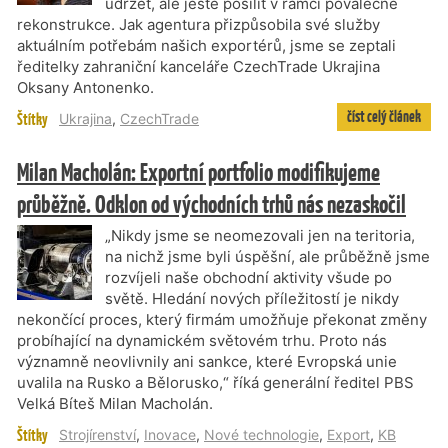
udržet, ale ještě posílit v rámci poválečné
rekonstrukce. Jak agentura přizpůsobila své služby
aktuálním potřebám našich exportérů, jsme se zeptali
ředitelky zahraniční kanceláře CzechTrade Ukrajina
Oksany Antonenko.
číst celý článek
Štítky
Ukrajina
,
CzechTrade
Milan Macholán: Exportní portfolio modifikujeme
průběžně. Odklon od východních trhů nás nezaskočil
„Nikdy jsme se neomezovali jen na teritoria,
na nichž jsme byli úspěšní, ale průběžně jsme
rozvíjeli naše obchodní aktivity všude po
světě. Hledání nových příležitostí je nikdy
nekončící proces, který firmám umožňuje překonat změny
probíhající na dynamickém světovém trhu. Proto nás
významně neovlivnily ani sankce, které Evropská unie
uvalila na Rusko a Bělorusko,“ říká generální ředitel PBS
Velká Bíteš Milan Macholán.
Štítky
Strojírenství
,
Inovace
,
Nové technologie
,
Export
,
KB