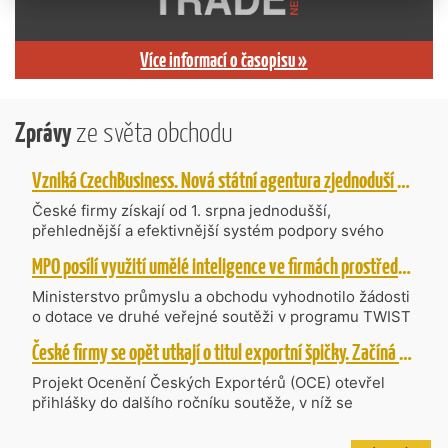
Více informací o časopisu »
Zprávy
ze světa obchodu
Vzniká CzechBusiness. Nová státní agentura zjednoduší podporu českých firem
České firmy získají od 1. srpna jednodušší,
přehlednější a efektivnější systém podpory svého
podnikání. Vzniká nová státní agentura
MPO posílí využití umělé inteligence ve firmách prostřednictvím 40 projektů z programu TWIST
CzechBusiness, která propojuje dosavadní
kompetence agentur CzechTrade a CzechInvest.
Ministerstvo průmyslu a obchodu vyhodnotilo žádosti
Firmám nabídne jednoho partnera pro rozvoj od
o dotace ve druhé veřejné soutěži v programu TWIST
inovací až po zahraniční expanzi.
– Transfer, Výzkum, Vývoj a Inovace pro Strategické
České firmy se opět utkají o titul exportní špičky. Začíná další ročník Ocenění Českých Exportérů
Technologie, do které bylo podáno 318 návrhů
projektů požadujících dotaci o celkovém objemu 4,27
Projekt Ocenění Českých Exportérů (OCE) otevřel
mld. Kč. Částkou 630 mil. Kč bude podpořeno čtyřicet
přihlášky do dalšího ročníku soutěže, v níž se
nejlépe hodnocených projektů zaměřených na
úspěšné ryze české firmy opět utkají o prestižní titul.
výzkum v oblasti umělé inteligence a její aplikace do
Projekt dlouhodobě vyzdvihuje, podporuje a oceňuje