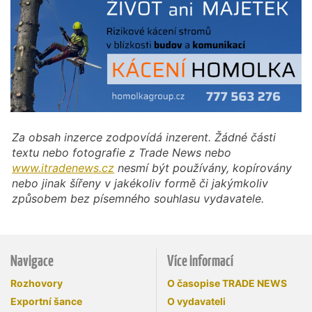
Za obsah inzerce zodpovídá inzerent. Žádné části
textu nebo fotografie z Trade News nebo
www.itradenews.cz
nesmí být používány, kopírovány
nebo jinak šířeny v jakékoliv formě či jakýmkoliv
způsobem bez písemného souhlasu vydavatele.
Navigace
Více informací
Rozhovory
O časopise TRADE NEWS
Exportní šance
O vydavateli