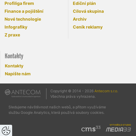
Profiliga firem
Ediční plán
Finance a pojištění
Cílová skupina
Nové technologie
Archiv
Infografiky
Ceník reklamy
Z praxe
Kontakty
Kontakty
Napište nám
Copyright © 2014 - 2026
Antecom s.r.o.
Všechna práva vyhrazena.
Sledujeme návštěvnost našich webů, a přitom využíváme
službu Google Analytics, která používá soubory cookies.
vytvořilo studio