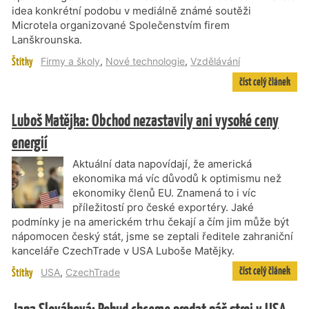
idea konkrétní podobu v mediálně známé soutěži
Microtela organizované Společenstvím firem
Lanškrounska.
Štítky
Firmy a školy
,
Nové technologie
,
Vzdělávání
číst celý článek
Luboš Matějka: Obchod nezastavily ani vysoké ceny
energií
Aktuální data napovídají, že americká
ekonomika má víc důvodů k optimismu než
ekonomiky členů EU. Znamená to i víc
příležitostí pro české exportéry. Jaké
podmínky je na americkém trhu čekají a čím jim může být
nápomocen český stát, jsme se zeptali ředitele zahraniční
kanceláře CzechTrade v USA Luboše Matějky.
číst celý článek
Štítky
USA
,
CzechTrade