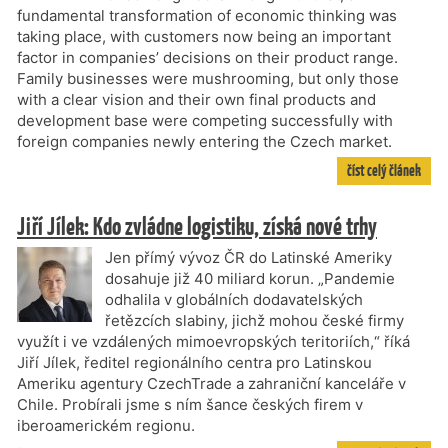
fundamental transformation of economic thinking was
taking place, with customers now being an important
factor in companies’ decisions on their product range.
Family businesses were mushrooming, but only those
with a clear vision and their own final products and
development base were competing successfully with
foreign companies newly entering the Czech market.
číst celý článek
Jiří Jílek: Kdo zvládne logistiku, získá nové trhy
Jen přímý vývoz ČR do Latinské Ameriky
dosahuje již 40 miliard korun. „Pandemie
odhalila v globálních dodavatelských
řetězcích slabiny, jichž mohou české firmy
využít i ve vzdálených mimoevropských teritoriích,“ říká
Jiří Jílek, ředitel regionálního centra pro Latinskou
Ameriku agentury CzechTrade a zahraniční kanceláře v
Chile. Probírali jsme s ním šance českých firem v
iberoamerickém regionu.