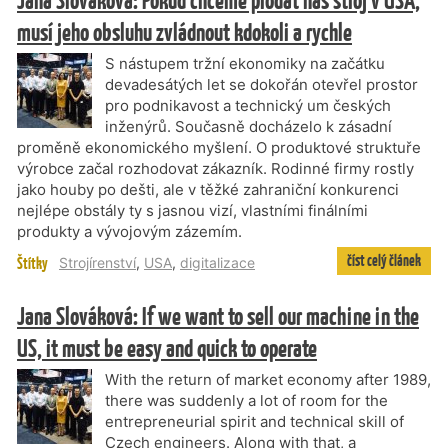
Jana Slováková: Pokud chceme prodat náš stroj v USA,
musí jeho obsluhu zvládnout kdokoli a rychle
S nástupem tržní ekonomiky na začátku
devadesátých let se dokořán otevřel prostor
pro podnikavost a technický um českých
inženýrů. Současně docházelo k zásadní
proměně ekonomického myšlení. O produktové struktuře
výrobce začal rozhodovat zákazník. Rodinné firmy rostly
jako houby po dešti, ale v těžké zahraniční konkurenci
nejlépe obstály ty s jasnou vizí, vlastními finálními
produkty a vývojovým zázemím.
číst celý článek
Štítky
Strojírenství
,
USA
,
digitalizace
Jana Slováková: If we want to sell our machine in the
US, it must be easy and quick to operate
With the return of market economy after 1989,
there was suddenly a lot of room for the
entrepreneurial spirit and technical skill of
Czech engineers. Along with that, a