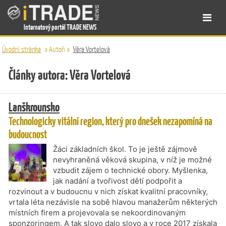
Internetový portál TRADE NEWS
Úvodní stránka
»
Autoři
»
Věra Vortelová
Články autora: Věra Vortelová
Lanškrounsko
Technologicky vitální region, který pro dnešek nezapomíná na
budoucnost
Žáci základních škol. To je ještě zájmově
nevyhraněná věková skupina, v níž je možné
vzbudit zájem o technické obory. Myšlenka,
jak nadání a tvořivost dětí podpořit a
rozvinout a v budoucnu v nich získat kvalitní pracovníky,
vrtala léta nezávisle na sobě hlavou manažerům některých
místních firem a projevovala se nekoordinovaným
sponzoringem. A tak slovo dalo slovo a v roce 2017 získala