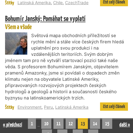
číst celý článek
Štítky
Latinská Amerika
,
Chile
,
CzechTrade
Bohumír Janský: Pomáhat se vyplatí
Všem a všude
Světová mapa obchodních příležitostí se
rychle mění a stále více českých firem hledá
uplatnění pro svou produkci i na
vzdálenějších teritoriích. Svým dobrým
jménem tam pro ně vytváří startovací pozici také naše
věda. S profesorem Bohumírem Janským, objevitelem
pramenů Amazonky, jsme si povídali o dopadech změn
klimatu nejen na obyvatele Latinské Ameriky,
připravovaných rozvojových projektech českých
hydrologů a geologů a historii a současnosti českého
byznysu na latinskoamerických trzích.
číst celý článek
Štítky
Environment
,
Peru
,
Latinská Amerika
1
10
11
12
13
14
15
« předchozí
další »
…