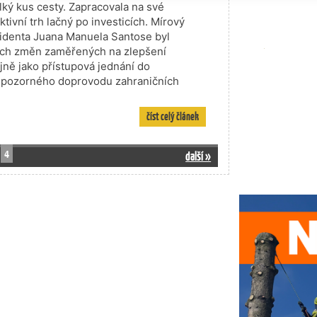
lký kus cesty. Zapracovala na své
tivní trh lačný po investicích. Mírový
identa Juana Manuela Santose byl
ých změn zaměřených na zlepšení
jně jako přístupová jednání do
a pozorného doprovodu zahraničních
číst celý článek
4
další »