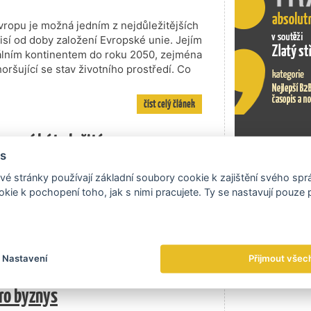
ropu je možná jedním z nejdůležitějších
sí od doby založení Evropské unie. Jejím
trálním kontinentem do roku 2050, zejména
oršující se stav životního prostředí. Co
číst celý článek
emusí být složité
s
odavatelem lepenkových výrobků z
Exportní tr
é stránky používají základní soubory cookie k zajištění svého sp
kty, které vyrábíme, vznikají
kie k pochopení toho, jak s nimi pracujete. Ty se nastavují pouze
telné, šetříme životní prostředí. I naše
namný efekt energetických úspor. Nyní
ovací, jaké jsou další možnosti v oblasti
 společnosti EMBA, spol. s r.o.
číst celý článek
Nastavení
Přijmout všec
ro byznys