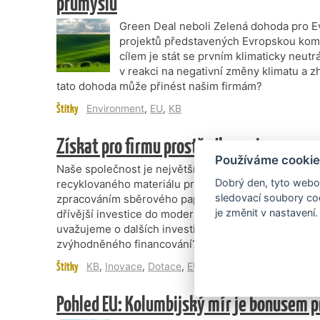
průmyslu
Green Deal neboli Zelená dohoda pro Ev
projektů představených Evropskou komi
cílem je stát se prvním klimaticky neu
v reakci na negativní změny klimatu a zh
tato dohoda může přinést našim firmám?
Štítky
Environment
,
EU
,
KB
Získat pro firmu prostředky na inovace n
Používáme cookie
Naše společnost je největším a nejvýznamnějším d
Dobrý den, tyto webov
recyklovaného materiálu pro archivaci. Tím, že produ
sledovací soubory coo
zpracováním sběrového papíru a jsou zcela recyklova
je změnit v nastavení.
dřívější investice do modernizace výroby nesly výz
uvažujeme o dalších investicích do rozvoje firmy a in
zvýhodněného financování? Marek Michálko, jednatel
Štítky
KB
,
Inovace
,
Dotace
,
EU
Pohled EU: Kolumbijský mír je bonusem p