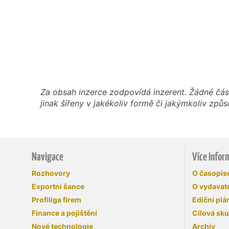
Za obsah inzerce zodpovídá inzerent. Žádné čás
jinak šířeny v jakékoliv formě či jakýmkoliv z
Navigace
Více infor
Rozhovory
O časopi
Exportní šance
O vydavate
Profiliga firem
Ediční plá
Finance a pojištění
Cílová sk
Nové technologie
Archiv