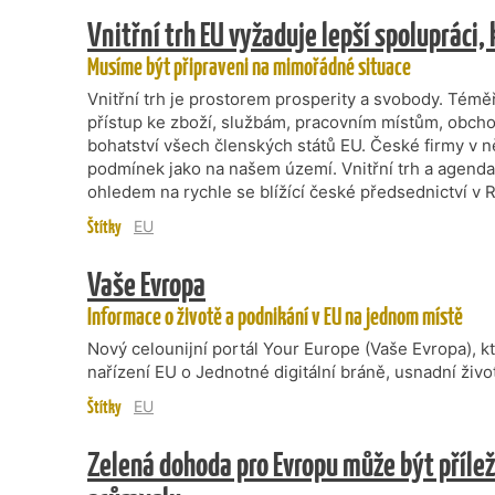
Vnitřní trh EU vyžaduje lepší spolupráci,
Musíme být připraveni na mimořádné situace
Vnitřní trh je prostorem prosperity a svobody. Tém
přístup ke zboží, službám, pracovním místům, obcho
bohatství všech členských států EU. České firmy v
podmínek jako na našem území. Vnitřní trh a agenda 
ohledem na rychle se blížící české předsednictví v
Štítky
EU
Vaše Evropa
Informace o životě a podnikání v EU na jednom místě
Nový celounijní portál Your Europe (Vaše Evropa), kt
nařízení EU o Jednotné digitální bráně, usnadní živ
Štítky
EU
Zelená dohoda pro Evropu může být přílež