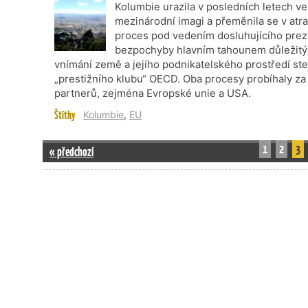
Kolumbie urazila v posledních letech ve
mezinárodní imagi a přeměnila se v atrak
proces pod vedením dosluhujícího prez
bezpochyby hlavním tahounem důležit
vnímání země a jejího podnikatelského prostředí ste
„prestižního klubu“ OECD. Oba procesy probíhaly z
partnerů, zejména Evropské unie a USA.
Štítky
Kolumbie
,
EU
1
2
3
« předchozí