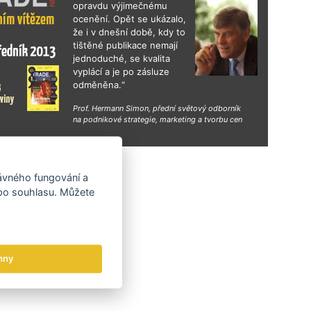
opravdu výjimečnému
ocenění. Opět se ukázalo,
že i v dnešní době, kdy to
tištěné publikace nemají
jednoduché, se kvalita
vyplácí a je po zásluze
odměněna.“
Prof. Hermann Simon, přední světový odborník
na podnikové strategie, marketing a tvorbu cen
hy
rávného fungování a
 po souhlasu. Můžete
hny