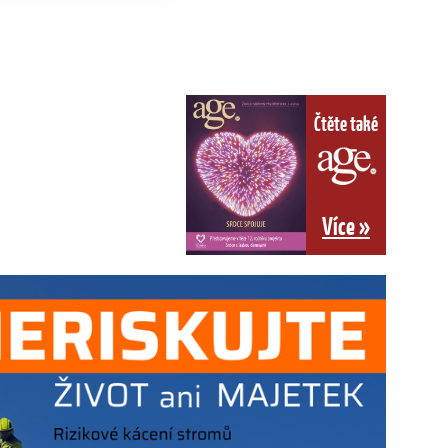
Čtěte také
Více »