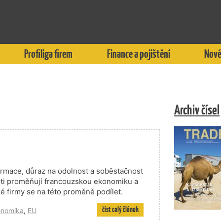
Profiliga firem
Finance a pojištění
Nové
Archiv čísel
sformace, důraz na odolnost a soběstačnost
ti proměňují francouzskou ekonomiku a
ké firmy se na této proměně podílet.
číst celý článek
konomika
,
EU