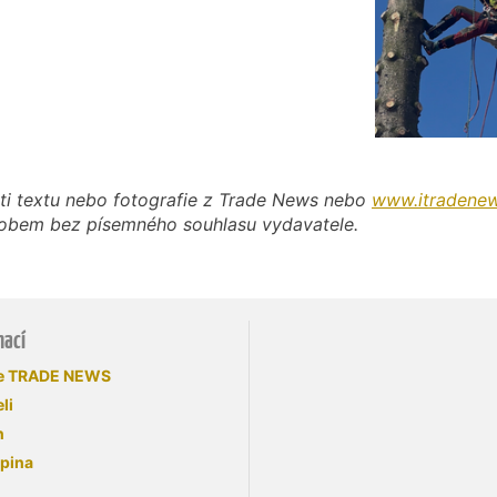
ti textu nebo fotografie z Trade News nebo
www.itradenew
působem bez písemného souhlasu vydavatele.
mací
se TRADE NEWS
li
n
upina