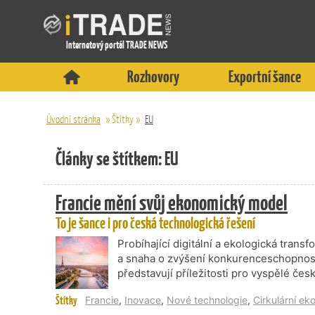
Internetový portál TRADE NEWS
Rozhovory
Exportní šance
Úvodní stránka
»
Štítky
»
EU
Články se štítkem: EU
Francie mění svůj ekonomický model
To je šance i pro česká technologická řešení
Probíhající digitální a ekologická tran
a snaha o zvýšení konkurenceschopnos
představují příležitosti pro vyspělé čes
Štítky
Francie
,
Inovace
,
Nové technologie
,
Cirkulární e