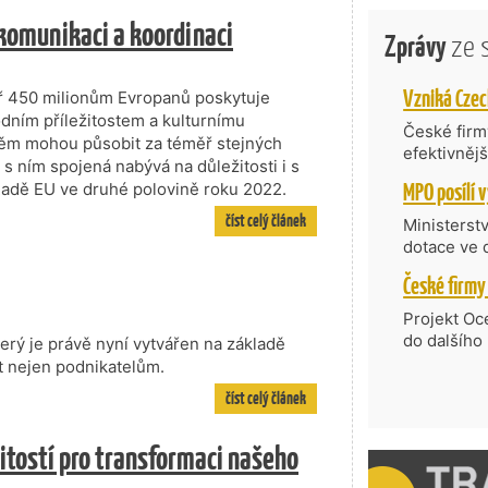
 komunikaci a koordinaci
Zprávy
ze 
ěř 450 milionům Evropanů poskytuje
dním příležitostem a kulturnímu
České firmy
 něm mohou působit za téměř stejných
efektivněj
s ním spojená nabývá na důležitosti i s
státní age
 Radě EU ve druhé polovině roku 2022.
kompetenc
nabídne je
číst celý článek
Ministerst
zahraniční
dotace ve 
Transfer, 
Technologi
požadující
Projekt Oc
Částkou 63
do dalšího
erý je právě nyní vytvářen na základě
hodnocenýc
firmy opět 
ot nejen podnikatelům.
umělé inte
vyzdvihuje
číst celý článek
do vývoje 
prosazují s
zásobníku 
přispívají
podpořeno 
itostí pro transformaci našeho
nejen ekon
příběh.