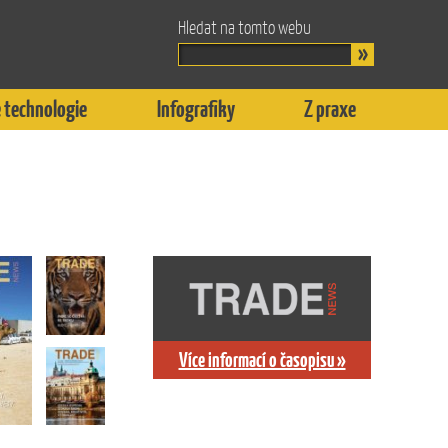
Hledat na tomto webu
 technologie
Infografiky
Z praxe
Více informací o časopisu »