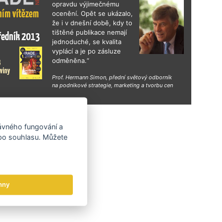
opravdu výjimečnému
ocenění. Opět se ukázalo,
že i v dnešní době, kdy to
tištěné publikace nemají
jednoduché, se kvalita
vyplácí a je po zásluze
odměněna.“
Prof. Hermann Simon, přední světový odborník
na podnikové strategie, marketing a tvorbu cen
hy
rávného fungování a
 po souhlasu. Můžete
hny