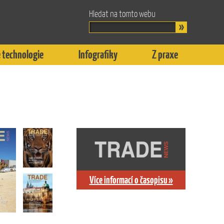
Hledat na tomto webu
 technologie
Infografiky
Z praxe
Více informací o časopisu »