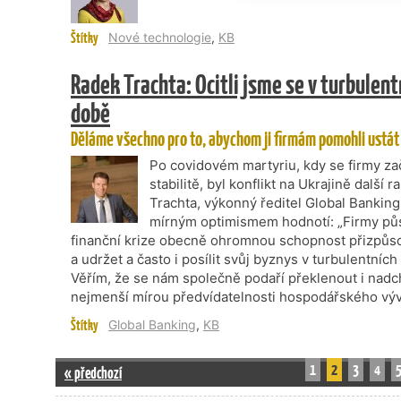
Štítky
Nové technologie
,
KB
Radek Trachta: Ocitli jsme se v turbulen
době
Děláme všechno pro to, abychom ji firmám pomohli ustát
Po covidovém martyriu, kdy se firmy za
stabilitě, byl konflikt na Ukrajině další
Trachta, výkonný ředitel Global Banking
mírným optimismem hodnotí: „Firmy půso
finanční krize obecně ohromnou schopnost přizpůso
a udržet a často i posílit svůj byznys v turbulentníc
Věřím, že se nám společně podaří překlenout i nadc
nejmenší mírou předvídatelnosti hospodářského vývo
Štítky
Global Banking
,
KB
1
2
3
4
« předchozí