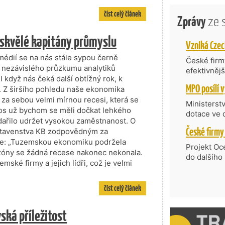
číst celý článek
Zprávy
ze 
 skvělé kapitány průmyslu
édií se na nás stále sypou černě
České firmy
 nezávislého průzkumu analytiků
efektivněj
 když nás čeká další obtížný rok, k
státní age
Z širšího pohledu naše ekonomika
kompetenc
za sebou velmi mírnou recesi, která se
nabídne je
Ministerst
etos už bychom se měli dočkat lehkého
zahraniční
dotace ve 
podařilo udržet vysokou zaměstnanost. O
Transfer, 
tavenstva KB zodpovědným za
Technologi
ňuje: „Tuzemskou ekonomiku podržela
požadující
Projekt Oc
ozóny se žádná recese nakonec nekonala.
Částkou 63
do dalšího
mské firmy a jejich lídři, což je velmi
hodnocenýc
firmy opět 
umělé inte
vyzdvihuje
do vývoje 
prosazují s
číst celý článek
zásobníku 
přispívají
podpořeno 
nejen ekon
ská příležitost
příběh.