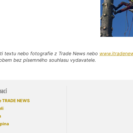
ti textu nebo fotografie z Trade News nebo
www.itradenew
působem bez písemného souhlasu vydavatele.
mací
se TRADE NEWS
li
n
upina