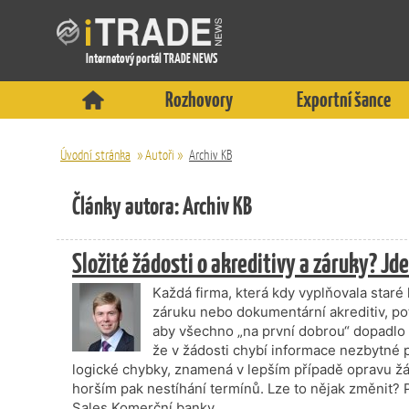
Internetový portál TRADE NEWS
Rozhovory
Exportní šance
Úvodní stránka
»
Autoři
»
Archiv KB
Články autora: Archiv KB
Složité žádosti o akreditivy a záruky? Jde
Každá firma, která kdy vyplňovala staré
záruku nebo dokumentární akreditiv, pot
aby všechno „na první dobrou“ dopadlo t
že v žádosti chybí informace nezbytné 
logické chybky, znamená v lepším případě opravu žád
horším pak nestíhání termínů. Lze to nějak změnit
Sales Komerční banky.