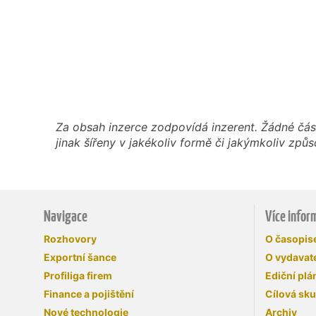
Za obsah inzerce zodpovídá inzerent. Žádné čás
jinak šířeny v jakékoliv formě či jakýmkoliv z
Navigace
Více infor
Rozhovory
O časopi
Exportní šance
O vydavate
Profiliga firem
Ediční plá
Finance a pojištění
Cílová sk
Nové technologie
Archiv