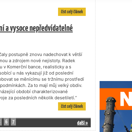
číst celý článek
tní a vysoce nepředvídatelné
čaly postupně znovu nadechovat k větší
 ranou a zdrojem nové nejistoty. Radek
u v Komerční bance, realisticky a s
bící u nás vykazují již od poslední
bovat se měnícímu se tržnímu prostředí
h podmínkách. Za to mají můj velký obdiv.
házející období charakterizované
je za posledních několik desetiletí.“
číst celý článek
5
6
7
další »