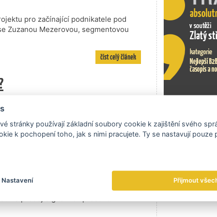
ojektu pro začínající podnikatele pod
li se Zuzanou Mezerovou, segmentovou
číst celý článek
?
s
ady, a přitom poskytnout svým
Exportní tr
e příspěvek zaměstnavatele na penzijní
é stránky používají základní soubory cookie k zajištění svého sp
oříme o tom s Martinou Kozáčkovou z KB
kie k pochopení toho, jak s nimi pracujete. Ty se nastavují pouze
číst celý článek
y přímému API propojení
Nastavení
Přijmout všec
u na prodej digitálních produktů v