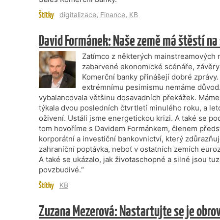
Štítky
digitalizace
,
Finance
,
KB
David Formánek: Naše země má štěstí na
Zatímco z některých mainstreamových m
zabarvené ekonomické scénáře, závěry
Komerční banky přinášejí dobré zprávy. I
extrémnímu pesimismu nemáme důvod. 
vybalancovala většinu dosavadních překážek. Máme 
týkala dvou posledních čtvrtletí minulého roku, a l
oživení. Ustáli jsme energetickou krizi. A také se 
tom hovoříme s Davidem Formánkem, členem předs
korporátní a investiční bankovnictví, který zdůraz
zahraniční poptávka, neboť v ostatních zemích eur
A také se ukázalo, jak životaschopné a silné jsou tuze
povzbudivé.“
Štítky
KB
Zuzana Mezerová: Nastartujte se je obrov