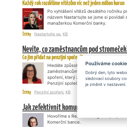
Každý rok rozdělíme vítězům víc než jeden milion korun
Po vyhlášení vítězů desátého ročníku pr
názvem Nastartujte se jsme si povída
manažerkou Komerční banky.
Štítky
Nastartujte se
,
KB
Nevíte, co zaměstnancům pod stromeček
Co jim přidat na penzijní spoření?
Používáme cookie
Hledáte způsob, jak optimalizovat nákl
zaměstnancům nový benefit? Vyzkoušejt
Dobrý den, tyto webov
spoření, který zaměstnanci ocení. Hov
sledovací soubory coo
Penzijní společnosti.
je změnit v nastavení.
Štítky
Penzijní spoření
,
KB
Jak zefektivnit komunikaci s bankou dík
Hovoříme s Renátou Gregovou, expertko
Komerční bance.