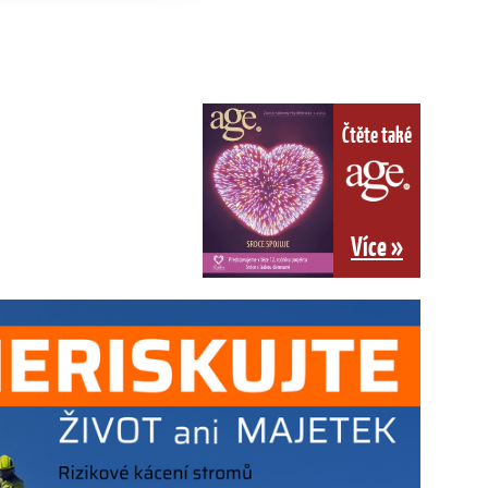
Čtěte také
Více »