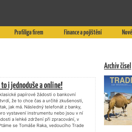
Profiliga firem
Finance a pojištění
Nové
Archiv čísel
 to i jednoduše a online!
 klasické papírové žádosti o bankovní
vrdí, že to chce čas a určité zkušenosti,
ak, jak má. Následný telefonát z banky,
pro vystavení instrumentu nebo jsou v ní
osti a lehké zdržení při zpracování, v
? Ptáme se Tomáše Raka, vedoucího Trade