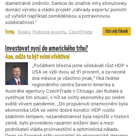
diametrálně změnilo. Sankce do značné míry stimulovaly
domácí výrobu a vládní projekt ,náhrady exportu‘ pomohl
už vyřešit například zemědělskou a potravinovou
soběstačnost.“
číst celý článek
Štítky
Rusko
,
Podpora exportu
,
CzechTrade
Investovat nyní do amerického trhu?
Ano, může to být velmi efektivní
„Počátkem března jsme očekávali růst HDP v
USA ve výši dvou až tří procent, a za necelé
dva měsíce je všechno jinak,“ říká ředitel
regionálního centra Severní Amerika a
Austrálie agentury CzechTrade v Chicagu Jan Kubata a
vystihuje tím situaci, v níž se ocitly ekonomiky po celém
světě vlivem pandemie. „Do propuknutí onemocnění byla
ekonomika USA ve velmi dobré kondici: HDP rostlo
stabilním tempem, nezaměstnanost byla nejnižší v historii
země, bylo provedeno razantní snížení daní a mezi
podnikateli vládla proinvestiční a optimistická nálada.
Dnes se Spojené státy propadají do ekonomické deprese.