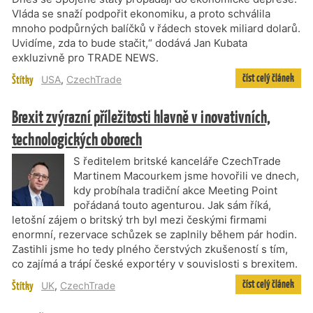
Vláda se snaží podpořit ekonomiku, a proto schválila
mnoho podpůrných balíčků v řádech stovek miliard dolarů.
Uvidíme, zda to bude stačit,“ dodává Jan Kubata
exkluzivně pro TRADE NEWS.
číst celý článek
Štítky
USA
,
CzechTrade
Brexit zvýrazní příležitosti hlavně v inovativních,
technologických oborech
S ředitelem britské kanceláře CzechTrade
Martinem Macourkem jsme hovořili ve dnech,
kdy probíhala tradiční akce Meeting Point
pořádaná touto agenturou. Jak sám říká,
letošní zájem o britský trh byl mezi českými firmami
enormní, rezervace schůzek se zaplnily během pár hodin.
Zastihli jsme ho tedy plného čerstvých zkušeností s tím,
co zajímá a trápí české exportéry v souvislosti s brexitem.
číst celý článek
Štítky
UK
,
CzechTrade