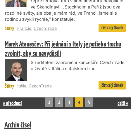
reprezentoval tuto vládní agenturu několik let
ve Skandinávii. „Stockholm a Paříž jsou dva
rozdílné světy, ale oba je mám rád, ve Francii jsme si s
rodinou zvykli rychle,“ konstatuje.
číst celý článek
Štítky
Francie
,
CzechTrade
Marek Atanasčev: Při jednání s Italy je potřeba trochu
zvolnit, aby se nevyděsili
S ředitelem zahraniční kanceláře CzechTrade
o životě v Itálii a o italském trhu.
číst celý článek
Štítky
Itálie
,
CzechTrade
1
2
3
4
5
« předchozí
další »
Archiv čísel