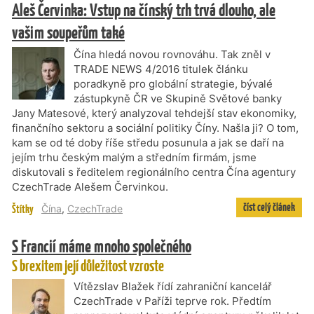
Aleš Červinka: Vstup na čínský trh trvá dlouho, ale
vašim soupeřům také
Čína hledá novou rovnováhu. Tak zněl v
TRADE NEWS 4/2016 titulek článku
poradkyně pro globální strategie, bývalé
zástupkyně ČR ve Skupině Světové banky
Jany Matesové, který analyzoval tehdejší stav ekonomiky,
finančního sektoru a sociální politiky Číny. Našla ji? O tom,
kam se od té doby říše středu posunula a jak se daří na
jejím trhu českým malým a středním firmám, jsme
diskutovali s ředitelem regionálního centra Čína agentury
CzechTrade Alešem Červinkou.
číst celý článek
Štítky
Čína
,
CzechTrade
S Francií máme mnoho společného
S brexitem její důležitost vzroste
Vítězslav Blažek řídí zahraniční kancelář
CzechTrade v Paříži teprve rok. Předtím