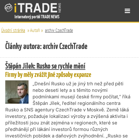
Internetový portál TRADE NEWS
Úvodní stránka
»
Autoři
»
archiv CzechTrade
Články autora: archiv CzechTrade
Štěpán Jílek: Rusko se rychle mění
Firmy by měly zvážit jiné způsoby expanze
„Dnešní Rusko už je jiný trh než před pěti
nebo deseti lety a s těmito novými
podmínkami musejí české firmy počítat,“ říká
Štěpán Jílek, ředitel regionálního centra
Rusko a SNS agentury CzechTrade v Moskvě. Země láká
investory, požaduje lokalizaci výroby a zvýšená aktivita i
příležitosti jsou znát zejména v regionech, které se
předhánějí při lákání investorů formou různých
investičních pobídek a daňových zvýhodnění. „Rusko se