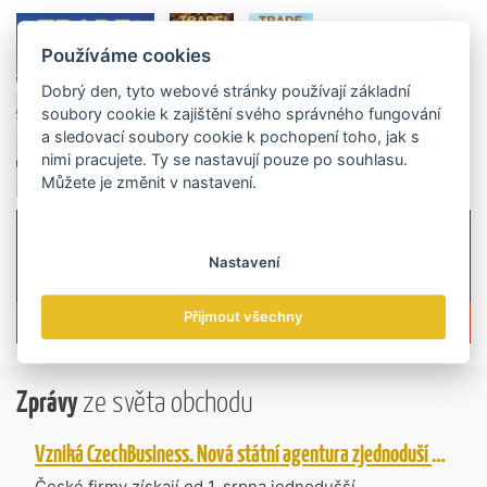
Používáme cookies
Dobrý den, tyto webové stránky používají základní
soubory cookie k zajištění svého správného fungování
a sledovací soubory cookie k pochopení toho, jak s
nimi pracujete. Ty se nastavují pouze po souhlasu.
Můžete je změnit v nastavení.
Nastavení
Přijmout všechny
Více informací o časopisu »
Zprávy
ze světa obchodu
Vzniká CzechBusiness. Nová státní agentura zjednoduší podporu českých firem
České firmy získají od 1. srpna jednodušší,