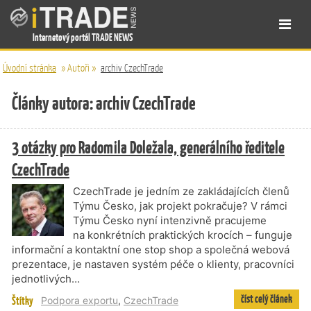
Internetový portál TRADE NEWS
Úvodní stránka
»
Autoři
»
archiv CzechTrade
Články autora: archiv CzechTrade
3 otázky pro Radomila Doležala, generálního ředitele
CzechTrade
CzechTrade je jedním ze zakládajících členů
Týmu Česko, jak projekt pokračuje? V rámci
Týmu Česko nyní intenzivně pracujeme
na konkrétních praktických krocích – funguje
informační a kontaktní one stop shop a společná webová
prezentace, je nastaven systém péče o klienty, pracovníci
jednotlivých…
číst celý článek
Štítky
Podpora exportu
,
CzechTrade