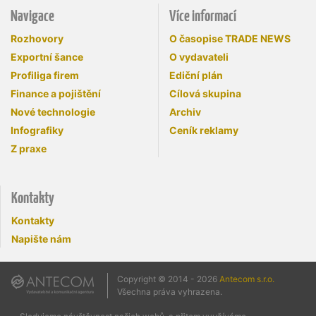
Navigace
Více informací
Rozhovory
O časopise TRADE NEWS
Exportní šance
O vydavateli
Profiliga firem
Ediční plán
Finance a pojištění
Cílová skupina
Nové technologie
Archiv
Infografiky
Ceník reklamy
Z praxe
Kontakty
Kontakty
Napište nám
Copyright © 2014 - 2026
Antecom s.r.o.
Všechna práva vyhrazena.