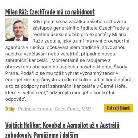
Milan Ráž: CzechTrade má co nabídnout
Když jsem se na začátku našeho rozhovoru
zástupce generálního ředitele CzechTrade a
ředitele úseku služeb pro exportéry Milana
Ráže zeptala, jaký trumf má nyní proexportní
agentura v rukávu, očekávala jsem tradičně inovovanou
nabídku vzdělávání nebo veletrhů, případně novou
zahraniční kancelář. „Momentálně se radujeme z
obrovského obchodního úspěchu našeho klienta, Škody
Praha. Podařilo se mu totiž vyhrát významný tendr v
energetickém průmyslu v řádu několika set milionů dolarů,
a to za podpory naší zahraniční kanceláře v Černé Hoře,
které si velmi cení,“ odzbrojila mne jeho konkrétní
odpověď.
číst celý článek
Štítky
Podpora exportu
,
CzechTrade
,
MSP
Vojtěch Helikar: Kovobel a Aeropilot už v Austrálii
zabodovaly. Pomůžeme i dalším