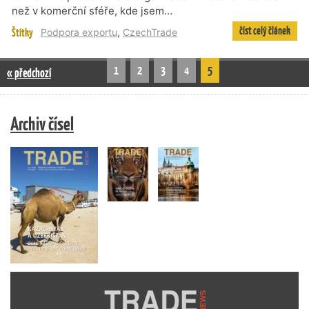
než v komerční sféře, kde jsem…
číst celý článek
Štítky
Podpora exportu
,
CzechTrade
1
2
3
4
5
« předchozí
Archiv čísel