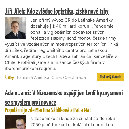
Jiří Jílek: Kdo zvládne logistiku, získá nové trhy
Jen přímý vývoz ČR do Latinské Ameriky
dosahuje již 40 miliard korun. „Pandemie
odhalila v globálních dodavatelských
řetězcích slabiny, jichž mohou české firmy
využít i ve vzdálených mimoevropských teritoriích,“ říká
Jiří Jílek, ředitel regionálního centra pro Latinskou
Ameriku agentury CzechTrade a zahraniční kanceláře v
Chile. Probírali jsme s ním šance českých firem v
iberoamerickém regionu.
číst celý článek
Štítky
Latinská Amerika
,
Chile
,
CzechTrade
Adam Jareš: V Nizozemsku uspějí jen tvrdí byznysmeni
se smyslem pro inovace
Populární je zde Martina Sáblíková a Pat a Mat
Nizozemsko si klade za cíl stát se do roku
2050 plně funkční cirkulární ekonomikou.