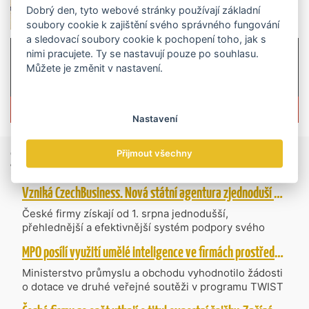
Dobrý den, tyto webové stránky používají základní
soubory cookie k zajištění svého správného fungování
a sledovací soubory cookie k pochopení toho, jak s
nimi pracujete. Ty se nastavují pouze po souhlasu.
Můžete je změnit v nastavení.
Více informací o časopisu »
Nastavení
Zprávy
ze světa obchodu
Přijmout všechny
Vzniká CzechBusiness. Nová státní agentura zjednoduší podporu českých firem
České firmy získají od 1. srpna jednodušší,
přehlednější a efektivnější systém podpory svého
podnikání. Vzniká nová státní agentura
MPO posílí využití umělé inteligence ve firmách prostřednictvím 40 projektů z programu TWIST
CzechBusiness, která propojuje dosavadní
kompetence agentur CzechTrade a CzechInvest.
Ministerstvo průmyslu a obchodu vyhodnotilo žádosti
Firmám nabídne jednoho partnera pro rozvoj od
o dotace ve druhé veřejné soutěži v programu TWIST
inovací až po zahraniční expanzi.
– Transfer, Výzkum, Vývoj a Inovace pro Strategické