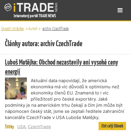
Internetový portál TRADE NEWS
Úvodní stránka
»
Autoři
»
archiv CzechTrade
Články autora: archiv CzechTrade
Luboš Matějka: Obchod nezastavily ani vysoké ceny
energií
Aktuální data napovídají, že americká
ekonomika má víc důvodů k optimismu než
ekonomiky členů EU. Znamená to i víc
příležitostí pro české exportéry. Jaké
podmínky je na americkém trhu čekají a čím jim může být
nápomocen český stát, jsme se zeptali ředitele zahraniční
kanceláře CzechTrade v USA Luboše Matějky.
číst celý článek
Štítky
USA
,
CzechTrade