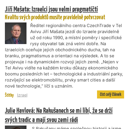
Jiří Mašata: Izraelci jsou velmi pragmatičtí
Kvalitu svých produktů musíte pravidelně potvrzovat
Ředitel regionálního centra CzechTrade v Tel
Avivu Jiří Mašata jezdí do Izraele pravidelně
už od roku 1990, a místní poměry i specifické
rysy obyvatel tak zná velmi dobře. Na
Izraelcích oceňuje jejich obchodnického ducha, tah na
branku, pragmatismus a orientaci na výsledek. A to se
projevuje i na dynamickém rozvoji jejich země. „Nejen v
Tel Avivu vidíte na každém kroku důkazy ekonomického
boomu posledních let – technologické a industriální parky,
rozvíjející se elektromobilitu, prvky smart cities a další
nové technologie,“ líčí s uznáním.
číst celý článek
Štítky
Izrael
Julie Havlová: Na Rakušanech se mi líbí, že se drží
svých tradic a mají svou zemi rádi
„S Rakušany máme společnou historii a jsme