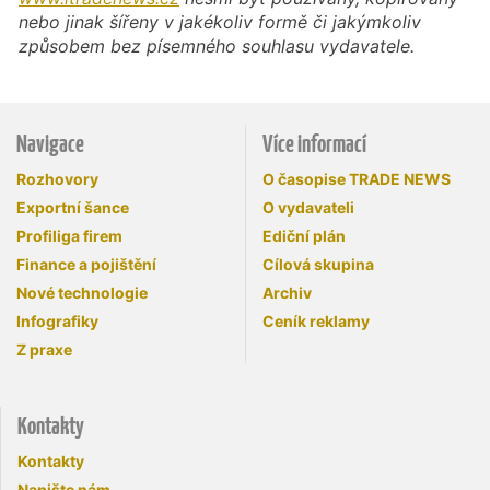
nebo jinak šířeny v jakékoliv formě či jakýmkoliv
způsobem bez písemného souhlasu vydavatele.
Navigace
Více informací
Rozhovory
O časopise TRADE NEWS
Exportní šance
O vydavateli
Profiliga firem
Ediční plán
Finance a pojištění
Cílová skupina
Nové technologie
Archiv
Infografiky
Ceník reklamy
Z praxe
Kontakty
Kontakty
Napište nám