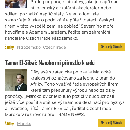
Proto podporuje iniciativy, jako je například
nizozemský cirkulární akcelerátor nebo
sdílení poznatků napříč státy. Nejen o tom, ale
samozřejmě také o podnikání a příležitostech českých
firem v této vyspělé zemi na pobřeží Severního moře
hovoříme s Adamem Jarešem, ředitelem zahraniční
kanceláře CzechTrade Nizozemsko.
číst celý článek
Štítky
Nizozemsko
,
CzechTrade
Tamer El-Sibai: Maroko mi přirostlo k srdci
Díky své strategické poloze je Marocké
království označováno za jednu z bran do
Afriky. Toho využívá řada evropských firem,
které tam přesunuly výrobu nebo založily
pobočky. „Maroko by chtělo tuto pozici v budoucnosti
ještě více posílit a stát se významnou destinací pro byznys
a investice,” říká Tamer El-Sibai, ředitel CzechTrade
Maroko v rozhovoru pro TRADE NEWS.
číst celý článek
Štítky
Maroko