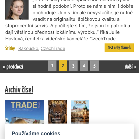
si hodně podobní. Proto se nám s nimi i dobře
obchoduje. Jen s tím ale nevystačíte, je nutné
vsadit na originalitu, špičkovou kvalitu a
stoprocentní servis. A počítejte s tím, že jsou to patrioti a
dají většinou přednost lokálnímu výrobku,“ říká Julie
Havlová, ředitelka vídeňské kanceláře CzechTrade.
číst celý článek
Štítky
Rakousko
,
CzechTrade
1
2
3
4
5
« předchozí
další »
Archiv čísel
Používáme cookies