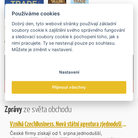
Používáme cookies
Dobrý den, tyto webové stránky používají základní
soubory cookie k zajištění svého správného fungování
a sledovací soubory cookie k pochopení toho, jak s
nimi pracujete. Ty se nastavují pouze po souhlasu.
Můžete je změnit v nastavení.
Nastavení
Více informací o časopisu »
Přijmout všechny
Zprávy
ze světa obchodu
Vzniká CzechBusiness. Nová státní agentura zjednoduší podporu českých firem
České firmy získají od 1. srpna jednodušší,