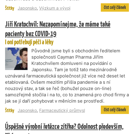
číst celý článek
Štítky
Japonsko
,
Výzkum a vývoj
Jiří Kratochvíl: Nezapomínejme, že máme také
pacienty bez COVID-19
I oni potřebují péči a léky
Původně jsme byli s obchodním ředitelem
společnosti Cayman Pharma Jiřím
Kratochvílem domluveni na povídání o
Japonsku. Tam je totiž tato mezinárodně
uznávaná farmaceutická společnost již více než deset let
etablovaná. Ovšem mezitím přišla pandemie a s ní
nouzový stav, a tak se řeč (bohužel pouze on-line)
samozřejmě stočila i na to, co to znamená pro chod firmy a
jak se jí daří pohybovat v měnícím se prostředí.
číst celý článek
Štítky
Japonsko
,
Farmaceutický průmysl
Úspěšné výrobní řetězce zítřka? Odolnost především,