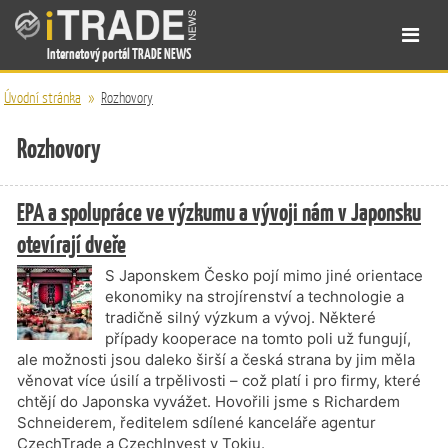
Internetový portál TRADE NEWS
Úvodní stránka
»
Rozhovory
Rozhovory
EPA a spolupráce ve výzkumu a vývoji nám v Japonsku
otevírají dveře
S Japonskem Česko pojí mimo jiné orientace
ekonomiky na strojírenství a technologie a
tradičně silný výzkum a vývoj. Některé
případy kooperace na tomto poli už fungují,
ale možnosti jsou daleko širší a česká strana by jim měla
věnovat více úsilí a trpělivosti – což platí i pro firmy, které
chtějí do Japonska vyvážet. Hovořili jsme s Richardem
Schneiderem, ředitelem sdílené kanceláře agentur
CzechTrade a CzechInvest v Tokiu.