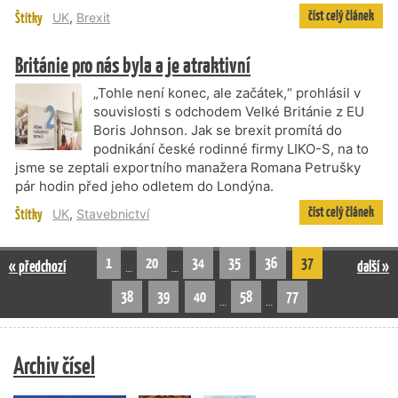
číst celý článek
Štítky
UK
,
Brexit
Británie pro nás byla a je atraktivní
„Tohle není konec, ale začátek,“ prohlásil v
souvislosti s odchodem Velké Británie z EU
Boris Johnson. Jak se brexit promítá do
podnikání české rodinné firmy LIKO-S, na to
jsme se zeptali exportního manažera Romana Petrušky
pár hodin před jeho odletem do Londýna.
číst celý článek
Štítky
UK
,
Stavebnictví
1
20
34
35
36
37
« předchozí
další »
…
…
38
39
40
58
77
…
…
Archiv čísel