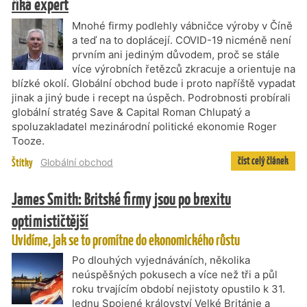
říká expert
Mnohé firmy podlehly vábničce výroby v Číně
a teď na to doplácejí. COVID-19 nicméně není
prvním ani jediným důvodem, proč se stále
více výrobních řetězců zkracuje a orientuje na
blízké okolí. Globální obchod bude i proto napříště vypadat
jinak a jiný bude i recept na úspěch. Podrobnosti probírali
globální stratég Save & Capital Roman Chlupatý a
spoluzakladatel mezinárodní politické ekonomie Roger
Tooze.
číst celý článek
Štítky
Globální obchod
James Smith: Britské firmy jsou po brexitu
optimističtější
Uvidíme, jak se to promítne do ekonomického růstu
Po dlouhých vyjednáváních, několika
neúspěšných pokusech a více než tři a půl
roku trvajícím období nejistoty opustilo k 31.
lednu Spojené království Velké Británie a