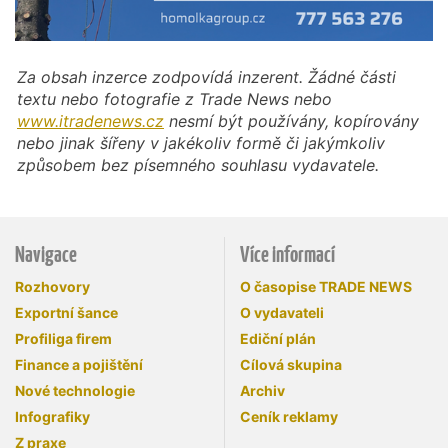
Za obsah inzerce zodpovídá inzerent. Žádné části
textu nebo fotografie z Trade News nebo
www.itradenews.cz
nesmí být používány, kopírovány
nebo jinak šířeny v jakékoliv formě či jakýmkoliv
způsobem bez písemného souhlasu vydavatele.
Navigace
Více informací
Rozhovory
O časopise TRADE NEWS
Exportní šance
O vydavateli
Profiliga firem
Ediční plán
Finance a pojištění
Cílová skupina
Nové technologie
Archiv
Infografiky
Ceník reklamy
Z praxe