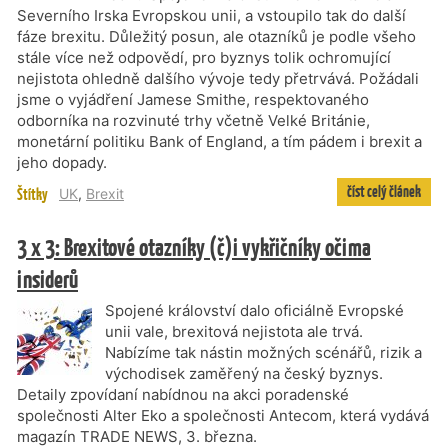
Severního Irska Evropskou unii, a vstoupilo tak do další
fáze brexitu. Důležitý posun, ale otazníků je podle všeho
stále více než odpovědí, pro byznys tolik ochromující
nejistota ohledně dalšího vývoje tedy přetrvává. Požádali
jsme o vyjádření Jamese Smithe, respektovaného
odborníka na rozvinuté trhy včetně Velké Británie,
monetární politiku Bank of England, a tím pádem i brexit a
jeho dopady.
číst celý článek
Štítky
UK
,
Brexit
3 x 3: Brexitové otazníky (č)i vykřičníky očima
insiderů
Spojené království dalo oficiálně Evropské
unii vale, brexitová nejistota ale trvá.
Nabízíme tak nástin možných scénářů, rizik a
východisek zaměřený na český byznys.
Detaily zpovídaní nabídnou na akci poradenské
společnosti Alter Eko a společnosti Antecom, která vydává
magazín TRADE NEWS, 3. března.