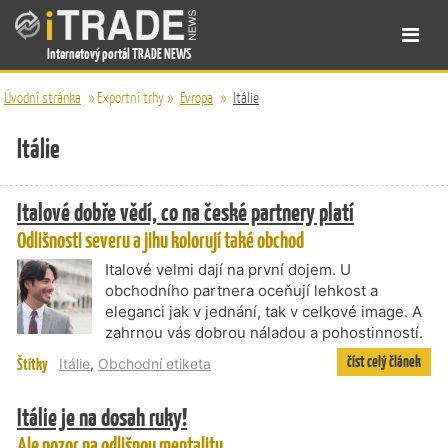
Internetový portál TRADE NEWS
Úvodní stránka
»
Exportní trhy
»
Evropa
»
Itálie
Itálie
Italové dobře vědí, co na české partnery platí
Odlišnosti severu a jihu kolorují také obchod
Italové velmi dají na první dojem. U
obchodního partnera oceňují lehkost a
eleganci jak v jednání, tak v celkové image. A
zahrnou vás dobrou náladou a pohostinností.
číst celý článek
Štítky
Itálie
,
Obchodní etiketa
Itálie je na dosah ruky!
Ale pozor na odlišnou mentalitu