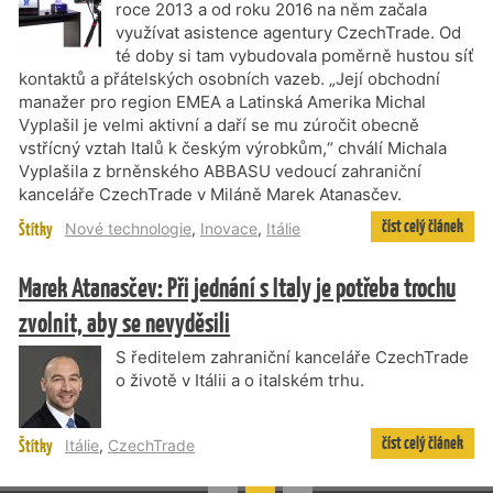
roce 2013 a od roku 2016 na něm začala
využívat asistence agentury CzechTrade. Od
té doby si tam vybudovala poměrně hustou síť
kontaktů a přátelských osobních vazeb. „Její obchodní
manažer pro region EMEA a Latinská Amerika Michal
Vyplašil je velmi aktivní a daří se mu zúročit obecně
vstřícný vztah Italů k českým výrobkům,“ chválí Michala
Vyplašila z brněnského ABBASU vedoucí zahraniční
kanceláře CzechTrade v Miláně Marek Atanasčev.
číst celý článek
Štítky
Nové technologie
,
Inovace
,
Itálie
Marek Atanasčev: Při jednání s Italy je potřeba trochu
zvolnit, aby se nevyděsili
S ředitelem zahraniční kanceláře CzechTrade
o životě v Itálii a o italském trhu.
číst celý článek
Štítky
Itálie
,
CzechTrade