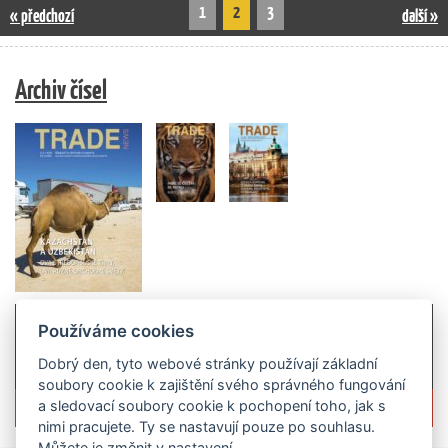
1
2
3
« předchozí
další »
Archiv čísel
Používáme cookies
Dobrý den, tyto webové stránky používají základní
soubory cookie k zajištění svého správného fungování
Více informací o časopisu »
a sledovací soubory cookie k pochopení toho, jak s
nimi pracujete. Ty se nastavují pouze po souhlasu.
Můžete je změnit v nastavení.