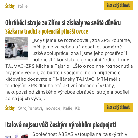
číst celý článek
Štítky
Itálie
Obráběcí stroje ze Zlína si získaly ve světě důvěru
Sázka na tradici a potenciál přináší ovoce
„Když jsme se rozhodovali, zda ZPS koupíme,
měli jsme za sebou už deset let poměrně
úzké spolupráce, znali jsme jeho prostředí i
potenciál,“ konstatuje generální ředitel firmy
TAJMAC-ZPS Michele Tajariol. „Šlo o rodinné rozhodnutí a
my jsme věděli, že buďto uspějeme, nebo přijdeme o
klíčového dodavatele.“ Milánský TAJMAC-MTM měl s
tehdejším ZPS dlouholeté aktivní obchodní vztahy,
nakupoval od zlínského výrobce obráběcí stroje a podílel
se na jejich vývoji.
číst celý článek
Štítky
Strojírenství
,
Inovace
,
Itálie
,
KB
Italové nejsou vůči českým výrobkům předpojatí
Společnost ABBAS vstoupila na italský trh v