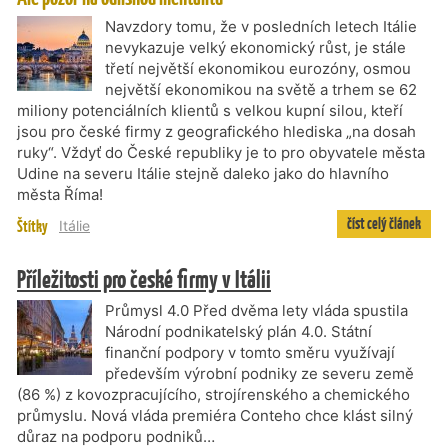
Navzdory tomu, že v posledních letech Itálie
nevykazuje velký ekonomický růst, je stále
třetí největší ekonomikou eurozóny, osmou
největší ekonomikou na světě a trhem se 62
miliony potenciálních klientů s velkou kupní silou, kteří
jsou pro české firmy z geografického hlediska „na dosah
ruky“. Vždyť do České republiky je to pro obyvatele města
Udine na severu Itálie stejně daleko jako do hlavního
města Říma!
číst celý článek
Štítky
Itálie
Příležitosti pro české firmy v Itálii
Průmysl 4.0 Před dvěma lety vláda spustila
Národní podnikatelský plán 4.0. Státní
finanční podpory v tomto směru využívají
především výrobní podniky ze severu země
(86 %) z kovozpracujícího, strojírenského a chemického
průmyslu. Nová vláda premiéra Conteho chce klást silný
důraz na podporu podniků…