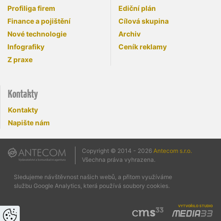
Profiliga firem
Ediční plán
Finance a pojištění
Cílová skupina
Nové technologie
Archiv
Infografiky
Ceník reklamy
Z praxe
Kontakty
Kontakty
Napište nám
Copyright © 2014 - 2026
Antecom s.r.o.
Všechna práva vyhrazena.
Sledujeme návštěvnost našich webů, a přitom využíváme
službu Google Analytics, která používá soubory cookies.
vytvořilo studio