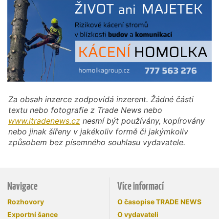
Za obsah inzerce zodpovídá inzerent. Žádné části
textu nebo fotografie z Trade News nebo
www.itradenews.cz
nesmí být používány, kopírovány
nebo jinak šířeny v jakékoliv formě či jakýmkoliv
způsobem bez písemného souhlasu vydavatele.
Navigace
Více informací
Rozhovory
O časopise TRADE NEWS
Exportní šance
O vydavateli