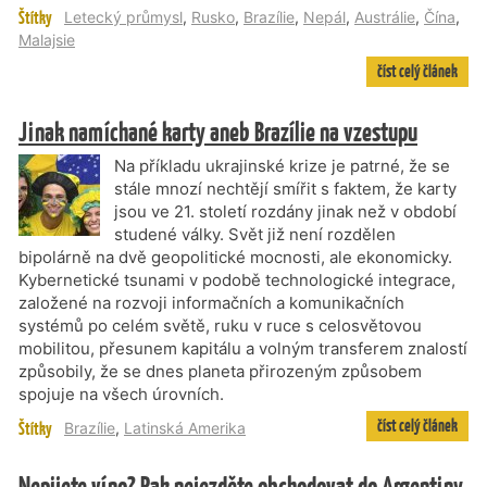
Štítky
Letecký průmysl
,
Rusko
,
Brazílie
,
Nepál
,
Austrálie
,
Čína
,
Malajsie
číst celý článek
Jinak namíchané karty aneb Brazílie na vzestupu
Na příkladu ukrajinské krize je patrné, že se
stále mnozí nechtějí smířit s faktem, že karty
jsou ve 21. století rozdány jinak než v období
studené války. Svět již není rozdělen
bipolárně na dvě geopolitické mocnosti, ale ekonomicky.
Kybernetické tsunami v podobě technologické integrace,
založené na rozvoji informačních a komunikačních
systémů po celém světě, ruku v ruce s celosvětovou
mobilitou, přesunem kapitálu a volným transferem znalostí
způsobily, že se dnes planeta přirozeným způsobem
spojuje na všech úrovních.
číst celý článek
Štítky
Brazílie
,
Latinská Amerika
Nepijete víno? Pak nejezděte obchodovat do Argentiny