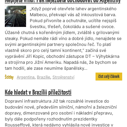
„Když poprvé otevřete lahev argentinského
Malbecu, překvapí vás až inkoustová barva.
Pokud přivoníte a ochutnáte, ucítíte nejspíš
švestku, třešeň, čokoládu a sušené ovoce.
Úžasně chutná s kořeněným jídlem, zvláště s grilovanými
steaky. Pokud nemáte rádi víno a dobré jídlo, nenajdete se
svými argentinskými partnery společnou řeč. To platí
vlastně skoro pro celý tamní kontinent,“ začíná své
vyprávění Jiří Kopic, obchodní zástupce DT – Výhybkárna
a strojírna pro Jižní Ameriku. Napadá nás, že bychom se
tam hodili, ale zase neumíme španělsky…
číst celý článek
Štítky
Argentina
,
Brazílie
,
Strojírenství
Kde hledat v Brazílii příležitosti
Dopravní infrastruktura Již tak rozsáhlé investice do
budování nové, především silniční, námořní a železniční
dopravy, dimenzované pro osobní i nákladní přepravu,
byly dále podpořeny rozhodnutím prezidentky
Rousseﬀové, která nedávno vyhlásila nové investice v