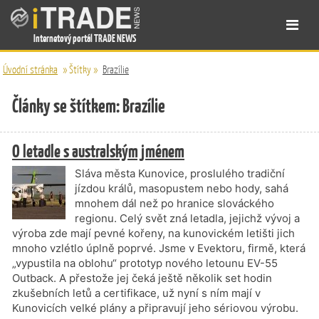
Internetový portál TRADE NEWS
Úvodní stránka
»
Štítky
»
Brazílie
Články se štítkem: Brazílie
O letadle s australským jménem
Sláva města Kunovice, proslulého tradiční
jízdou králů, masopustem nebo hody, sahá
mnohem dál než po hranice slováckého
regionu. Celý svět zná letadla, jejichž vývoj a
výroba zde mají pevné kořeny, na kunovickém letišti jich
mnoho vzlétlo úplně poprvé. Jsme v Evektoru, firmě, která
„vypustila na oblohu“ prototyp nového letounu EV-55
Outback. A přestože jej čeká ještě několik set hodin
zkušebních letů a certifikace, už nyní s ním mají v
Kunovicích velké plány a připravují jeho sériovou výrobu.