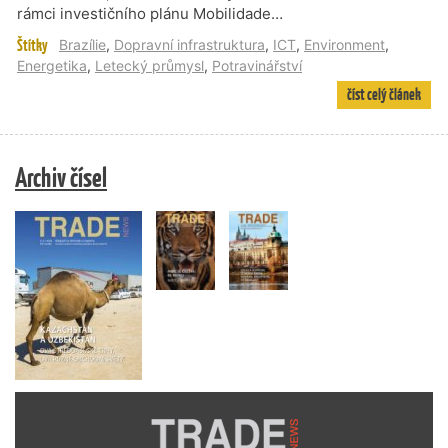
rámci investičního plánu Mobilidade…
Štítky
Brazílie
,
Dopravní infrastruktura
,
ICT
,
Environment
,
Energetika
,
Letecký průmysl
,
Potravinářství
číst celý článek
Archiv čísel