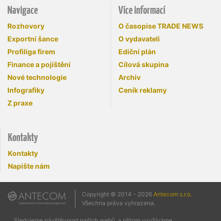
Navigace
Více informací
Rozhovory
O časopise TRADE NEWS
Exportní šance
O vydavateli
Profiliga firem
Ediční plán
Finance a pojištění
Cílová skupina
Nové technologie
Archiv
Infografiky
Ceník reklamy
Z praxe
Kontakty
Kontakty
Napište nám
Copyright © 2014 - 2026
Antecom s.r.o.
Všechna práva vyhrazena.
Sledujeme návštěvnost našich webů, a přitom využíváme