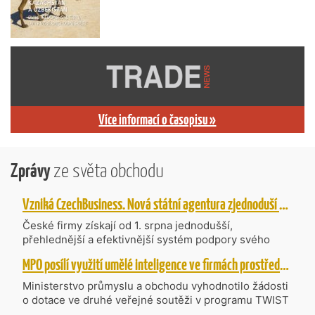
Více informací o časopisu »
Zprávy
ze světa obchodu
Vzniká CzechBusiness. Nová státní agentura zjednoduší podporu českých firem
České firmy získají od 1. srpna jednodušší,
přehlednější a efektivnější systém podpory svého
podnikání. Vzniká nová státní agentura
MPO posílí využití umělé inteligence ve firmách prostřednictvím 40 projektů z programu TWIST
CzechBusiness, která propojuje dosavadní
kompetence agentur CzechTrade a CzechInvest.
Ministerstvo průmyslu a obchodu vyhodnotilo žádosti
Firmám nabídne jednoho partnera pro rozvoj od
o dotace ve druhé veřejné soutěži v programu TWIST
inovací až po zahraniční expanzi.
– Transfer, Výzkum, Vývoj a Inovace pro Strategické