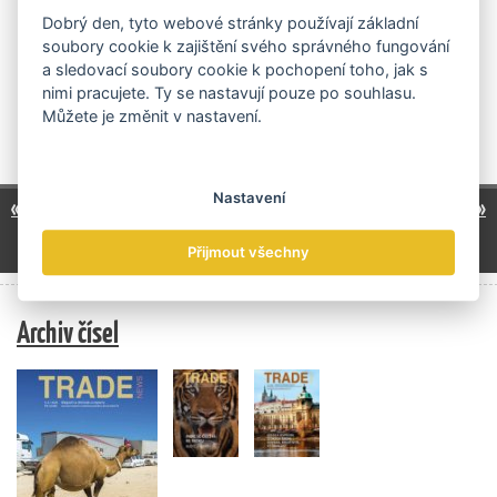
stupněm ochrany proti oděru. „Vítězství v soutěži nám
Dobrý den, tyto webové stránky používají základní
pomůže povýšit celý projekt na další úroveň, ať se bude
soubory cookie k zajištění svého správného fungování
jednat o rozšíření výrobních technologií, přidání nové
a sledovací soubory cookie k pochopení toho, jak s
modelové řady nebo vstup na zahraniční trhy,“ uvedl za
nimi pracujete. Ty se nastavují pouze po souhlasu.
Skinners Petr Procházka.
Můžete je změnit v nastavení.
celá novinka
Publikováno
16. 12. 2015
Nastavení
1
9
18
23
24
25
« předchozí
další »
…
…
…
26
27
28
29
34
…
Přijmout všechny
Archiv čísel