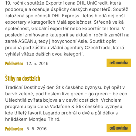
19. ročník soutěže Exportní cena DHL UniCredit, která
podporuje a oceňuje úspěchy českých exportérů. Soutěž
založená společností DHL Express i letos hledá nejlepší
exportéry v kategoriích Malá společnost, Středně velká
společnost, Globální exportér nebo Exportér teritoria. V
poslední zmiňované kategorii se aktuální ročník zaměří na
země ASEANu, tedy jihovýchodní Asie. Soutěž opět
probíhá pod záštitou vládní agentury CzechTrade, která
vyhlásí vítěze dalších dvou kategorií.
celá novinka
Publikováno
12. 5. 2016
Štiky na dostizích
Tradiční Dostihový den Štik českého byznysu byl opět v
barvě zelené, pod heslem live green – go green – be eco.
Ušlechtilá zvířata bojovala v devíti dostizích. Vrcholem
programu byla Cena Vodafone & Štik českého byznysu,
kde tříletý favorit Lagardo prohrál o dvě a půl délky s
hnědákem Montjeu Third.
celá novinka
Publikováno
5. 5. 2016