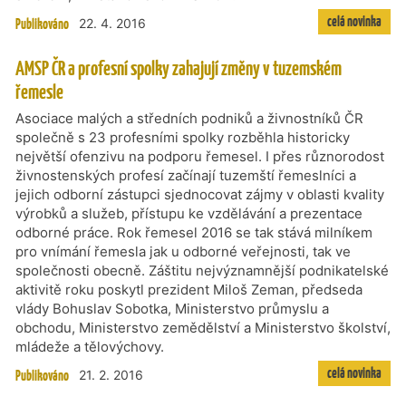
celá novinka
Publikováno
22. 4. 2016
AMSP ČR a profesní spolky zahajují změny v tuzemském
řemesle
Asociace malých a středních podniků a živnostníků ČR
společně s 23 profesními spolky rozběhla historicky
největší ofenzivu na podporu řemesel. I přes různorodost
živnostenských profesí začínají tuzemští řemeslníci a
jejich odborní zástupci sjednocovat zájmy v oblasti kvality
výrobků a služeb, přístupu ke vzdělávání a prezentace
odborné práce. Rok řemesel 2016 se tak stává milníkem
pro vnímání řemesla jak u odborné veřejnosti, tak ve
společnosti obecně. Záštitu nejvýznamnější podnikatelské
aktivitě roku poskytl prezident Miloš Zeman, předseda
vlády Bohuslav Sobotka, Ministerstvo průmyslu a
obchodu, Ministerstvo zemědělství a Ministerstvo školství,
mládeže a tělovýchovy.
celá novinka
Publikováno
21. 2. 2016