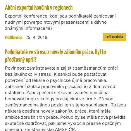
Akční exportní koučink v regionech
Exportní konference, kde jsou podnikatelé zahlcováni
nudnými powerpointovými prezentacemi s dávno
známými informacemi?
celá novinka
Publikováno
25. 4. 2016
Podnikatelé ve stresu z novely zákoníku práce. Byl to
předčasný apríl?
Povinnost zaměstnavatele zajistit zaměstnancům práci
bez jakéhokoliv stresu. K sankci bude postačovat
potvrzení od lékaře o psychické újmě pracovníka.
Zabránění izolaci pracovníka pracujícího z domova od
ostatních. Zabezpečení setkávání zaměstnanců na
homeworkingu s kolegy pracujícími ve firmě. Převod
zaměstnance na jinou pozici jen s jeho souhlasem. To jsou
některá opatření novely zákoníku práce, která měla
ambice zpružnit trh práce. Pokud by se měla nová pravidla
skutečně dodržovat, pak jsme vykročili přesně opačným
směrem, zní stanovisko AMSP ČR.