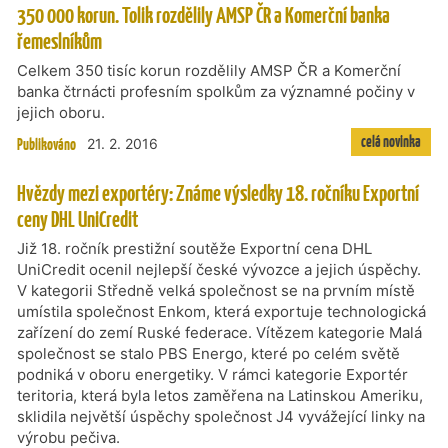
350 000 korun. Tolik rozdělily AMSP ČR a Komerční banka
řemeslníkům
Celkem 350 tisíc korun rozdělily AMSP ČR a Komerční
banka čtrnácti profesním spolkům za významné počiny v
jejich oboru.
celá novinka
Publikováno
21. 2. 2016
Hvězdy mezi exportéry: Známe výsledky 18. ročníku Exportní
ceny DHL UniCredit
Již 18. ročník prestižní soutěže Exportní cena DHL
UniCredit ocenil nejlepší české vývozce a jejich úspěchy.
V kategorii Středně velká společnost se na prvním místě
umístila společnost Enkom, která exportuje technologická
zařízení do zemí Ruské federace. Vítězem kategorie Malá
společnost se stalo PBS Energo, které po celém světě
podniká v oboru energetiky. V rámci kategorie Exportér
teritoria, která byla letos zaměřena na Latinskou Ameriku,
sklidila největší úspěchy společnost J4 vyvážející linky na
výrobu pečiva.