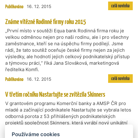
celá novinka
Publikováno
16. 12. 2015
Známe vítězné Rodinné firmy roku 2015
„První místo v soutěži Equa bank Rodinná firma roku je
velkou odměnou nejen pro naši rodinu, ale i pro všechny
zaměstnance, kteří se na úspěchu firmy podílejí. Jsme
rádi, že tato soutěž oceňuje české firmy nejen za jejich
výsledky, ale hodnotí jejich celkový podnikatelský přístup
a týmovou práci,“ říká Jana Slováková, marketingová
ředitelka Komfi.
celá novinka
Publikováno
16. 12. 2015
V třetím ročníku Nastartujte se zvítězila Skinners
V grantovém programu Komerční banky a AMSP ČR pro
mladé a začínající podnikatele Nastartujte se vybrala letos
odborná porota z 53 přihlášených podnikatelských
projektů společnost Skinners, která vyrábí nový unikátní
druh obuvi. Jedná se o kombinaci antibakteriálního
Používáme cookies
elastického úpletu a dvouvrstvé podrážky s vysokým