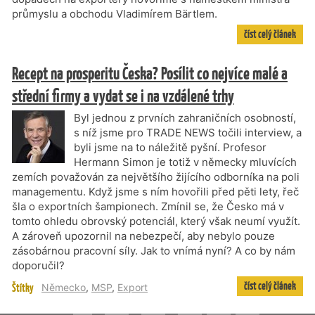
průmyslu a obchodu Vladimírem Bärtlem.
číst celý článek
Recept na prosperitu Česka? Posílit co nejvíce malé a
střední firmy a vydat se i na vzdálené trhy
Byl jednou z prvních zahraničních osobností,
s níž jsme pro TRADE NEWS točili interview, a
byli jsme na to náležitě pyšní. Profesor
Hermann Simon je totiž v německy mluvících
zemích považován za největšího žijícího odborníka na poli
managementu. Když jsme s ním hovořili před pěti lety, řeč
šla o exportních šampionech. Zmínil se, že Česko má v
tomto ohledu obrovský potenciál, který však neumí využít.
A zároveň upozornil na nebezpečí, aby nebylo pouze
zásobárnou pracovní síly. Jak to vnímá nyní? A co by nám
doporučil?
číst celý článek
Štítky
Německo
,
MSP
,
Export