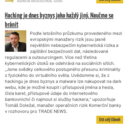
Štítky
Hacking je dnes byznys jako každý jiný. Naučme se
bránit
Podle letošního průzkumu provedeného mezi
evropskými manažery rizik jsou jasně
největším nebezpečím kybernetická rizika a
zajištění bezpečnosti dat, následované
regulacemi a outsourcingem. Více než třetina
kybernetických útoků se odehrává na sociálních sítích.
„Jsme svědky celkového postupného přesunu kriminality
z fyzického do virtuálního světa. Uvědomme si, že z
hackingu je dnes byznys a malware lze nakupovat na dark
webu, kde je možné koupit i přístupová jména a hesla,
čísla karet, přístupové údaje do internetového
bankovnictví či najmout si služby hackera,“ upozorňuje
Tomáš Doležal, manažer operačních rizik Komerční banky
v rozhovoru pro TRADE NEWS.
číst celý článek