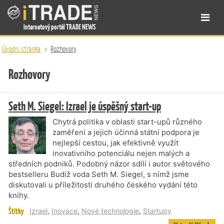
Internetový portál TRADE NEWS
Úvodní stránka
»
Rozhovory
Rozhovory
Seth M. Siegel: Izrael je úspěšný start-up
Chytrá politika v oblasti start-upů různého
zaměření a jejich účinná státní podpora je
nejlepší cestou, jak efektivně využít
inovativního potenciálu nejen malých a
středních podniků. Podobný názor sdílí i autor světového
bestselleru Budiž voda Seth M. Siegel, s nímž jsme
diskutovali u příležitosti druhého českého vydání této
knihy.
Štítky
Izrael
,
Inovace
,
Nové technologie
,
Startupy