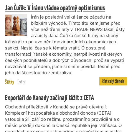
Jan Čuřík: V Íránu vládne opatrný optimismus
Írán je poslední velká šance západu na
blízkém východě. Tímto titulkem jsme před
více než třemi lety v TRADE NEWS lákali ústy
arabisty Jana Čuříka české firmy na slibný
íránský trh po uvolnění mezinárodních ekonomických
sankcí. Nastal čas se k tématu vrátit. O postupné
transformaci íránské ekonomiky, netrpělivosti některých
českých podnikatelů a dobrých důvodech, proč se vyplatí
nevzdávat se předem, jsme si s ním povídali těsně před
jeho další cestou do zemí zálivu.
číst celý článek
Štítky
Írán
Exportéři do Kanady začínají těžit z CETA
Obchodní příležitosti v Kanadě se právě otevírají.
Komplexní hospodářská a obchodní dohoda (CETA)
vstoupila 21. září do režimu prozatímního provádění a o
měsíc později dokončila Česká republika její ratifikaci. O
dopadech na exportéry hovoříme s náměstkem ministra