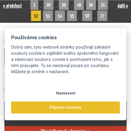
1
20
39
49
50
51
« předchozí
další »
…
…
…
52
53
54
55
58
77
…
…
Archiv čísel
Používáme cookies
Dobrý den, tyto webové stránky používají základní
soubory cookie k zajištění svého správného fungování
a sledovací soubory cookie k pochopení toho, jak s
nimi pracujete. Ty se nastavují pouze po souhlasu.
Můžete je změnit v nastavení.
Nastavení
Přijmout všechny