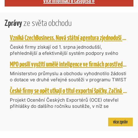
Více informací o časopisu »
Zprávy
ze světa obchodu
Vzniká CzechBusiness. Nová státní agentura zjednoduší podporu českých firem
České firmy získají od 1. srpna jednodušší,
přehlednější a efektivnější systém podpory svého
podnikání. Vzniká nová státní agentura
MPO posílí využití umělé inteligence ve firmách prostřednictvím 40 projektů z programu TWIST
CzechBusiness, která propojuje dosavadní
kompetence agentur CzechTrade a CzechInvest.
Ministerstvo průmyslu a obchodu vyhodnotilo žádosti
Firmám nabídne jednoho partnera pro rozvoj od
o dotace ve druhé veřejné soutěži v programu TWIST
inovací až po zahraniční expanzi.
– Transfer, Výzkum, Vývoj a Inovace pro Strategické
České firmy se opět utkají o titul exportní špičky. Začíná další ročník Ocenění Českých Exportérů
Technologie, do které bylo podáno 318 návrhů
projektů požadujících dotaci o celkovém objemu 4,27
Projekt Ocenění Českých Exportérů (OCE) otevřel
mld. Kč. Částkou 630 mil. Kč bude podpořeno čtyřicet
přihlášky do dalšího ročníku soutěže, v níž se
nejlépe hodnocených projektů zaměřených na
úspěšné ryze české firmy opět utkají o prestižní titul.
výzkum v oblasti umělé inteligence a její aplikace do
Projekt dlouhodobě vyzdvihuje, podporuje a oceňuje
více zpráv
podnikových procesů a do vývoje nových produktů na
podniky, které úspěšně prosazují své produkty a
trhu. Další jsou připraveny v zásobníku a více než 30 z
služby na zahraničních trzích a přispívají k růstu
nich ještě může být následně podpořeno v závislosti
domácí ekonomiky. O vítězích rozhodnou nejen