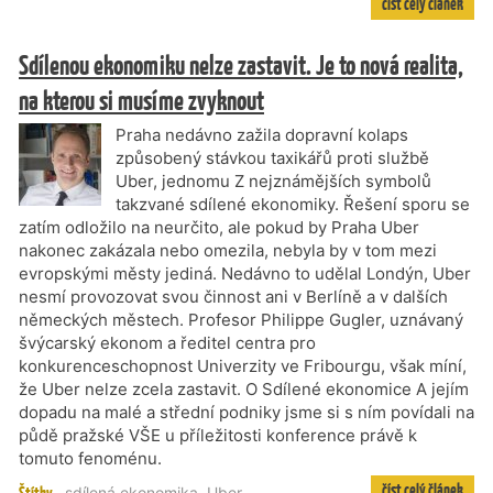
číst celý článek
Sdílenou ekonomiku nelze zastavit. Je to nová realita,
na kterou si musíme zvyknout
Praha nedávno zažila dopravní kolaps
způsobený stávkou taxikářů proti službě
Uber, jednomu Z nejznámějších symbolů
takzvané sdílené ekonomiky. Řešení sporu se
zatím odložilo na neurčito, ale pokud by Praha Uber
nakonec zakázala nebo omezila, nebyla by v tom mezi
evropskými městy jediná. Nedávno to udělal Londýn, Uber
nesmí provozovat svou činnost ani v Berlíně a v dalších
německých městech. Profesor Philippe Gugler, uznávaný
švýcarský ekonom a ředitel centra pro
konkurenceschopnost Univerzity ve Fribourgu, však míní,
že Uber nelze zcela zastavit. O Sdílené ekonomice A jejím
dopadu na malé a střední podniky jsme si s ním povídali na
půdě pražské VŠE u příležitosti konference právě k
tomuto fenoménu.
číst celý článek
sdílená ekonomika
,
Uber