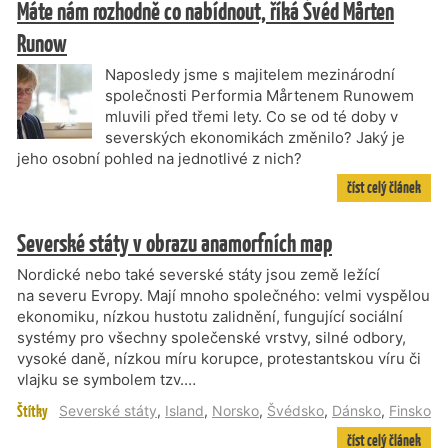
Máte nám rozhodně co nabídnout, říká Švéd Mårten
Runow
Naposledy jsme s majitelem mezinárodní
společnosti Performia Mårtenem Runowem
mluvili před třemi lety. Co se od té doby v
severských ekonomikách změnilo? Jaký je
jeho osobní pohled na jednotlivé z nich?
číst celý článek
Severské státy v obrazu anamorfních map
Nordické nebo také severské státy jsou země ležící
na severu Evropy. Mají mnoho společného: velmi vyspělou
ekonomiku, nízkou hustotu zalidnění, fungující sociální
systémy pro všechny společenské vrstvy, silné odbory,
vysoké daně, nízkou míru korupce, protestantskou víru či
vlajku se symbolem tzv.…
Štítky
Severské státy
,
Island
,
Norsko
,
Švédsko
,
Dánsko
,
Finsko
číst celý článek