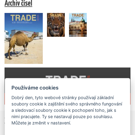
Archiv čísel
Používáme cookies
Dobrý den, tyto webové stránky používají základní
Více informací o časopisu »
soubory cookie k zajištění svého správného fungování
a sledovací soubory cookie k pochopení toho, jak s
nimi pracujete. Ty se nastavují pouze po souhlasu.
Zprávy
ze světa obchodu
Můžete je změnit v nastavení.