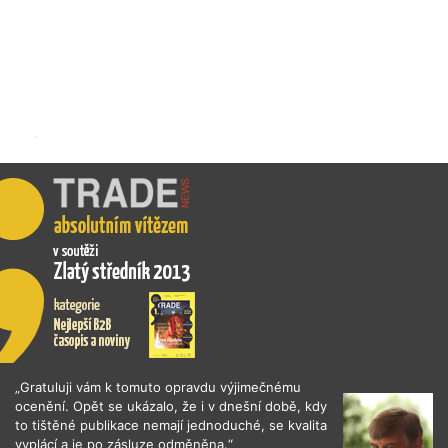
„Gratuluji vám k tomuto opravdu výjimečnému
ocenění. Opět se ukázalo, že i v dnešní době, kdy
to tištěné publikace nemají jednoduché, se kvalita
vyplácí a je po zásluze odměněna.“