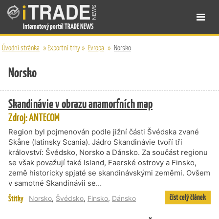
Internetový portál TRADE NEWS
Úvodní stránka
»
Exportní trhy
»
Evropa
»
Norsko
Norsko
Skandinávie v obrazu anamorfních map
Zdroj: ANTECOM
Region byl pojmenován podle jižní části Švédska zvané
Skåne (latinsky Scania). Jádro Skandinávie tvoří tři
království: Švédsko, Norsko a Dánsko. Za součást regionu
se však považují také Island, Faerské ostrovy a Finsko,
země historicky spjaté se skandinávskými zeměmi. Ovšem
v samotné Skandinávii se…
číst celý článek
Štítky
Norsko
,
Švédsko
,
Finsko
,
Dánsko