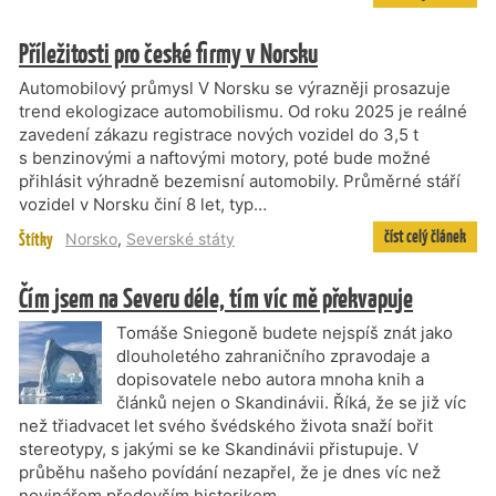
Příležitosti pro české firmy v Norsku
Automobilový průmysl V Norsku se výrazněji prosazuje
trend ekologizace automobilismu. Od roku 2025 je reálné
zavedení zákazu registrace nových vozidel do 3,5 t
s benzinovými a naftovými motory, poté bude možné
přihlásit výhradně bezemisní automobily. Průměrné stáří
vozidel v Norsku činí 8 let, typ…
číst celý článek
Štítky
Norsko
,
Severské státy
Čím jsem na Severu déle, tím víc mě překvapuje
Tomáše Sniegoně budete nejspíš znát jako
dlouholetého zahraničního zpravodaje a
dopisovatele nebo autora mnoha knih a
článků nejen o Skandinávii. Říká, že se již víc
než třiadvacet let svého švédského života snaží bořit
stereotypy, s jakými se ke Skandinávii přistupuje. V
průběhu našeho povídání nezapřel, že je dnes víc než
novinářem především historikem.