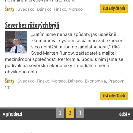
číst celý článek
Štítky
Švédsko
,
Dánsko
,
Finsko
,
Norsko
Sever bez růžových brýlí
„Zatím jsme nenašli způsob, jak úspěšně
zkombinovat systém sociálního zabezpečení
s co nejnižší mírou nezaměstnanosti,“ říká
Švéd Marten Runow, zakladatel a majitel
mezinárodní společnosti Performia. Spolu s ním jsme se
podívali na severské ekonomiky z mediálně méně
obvyklého úhlu.
Štítky
Švédsko
,
Finsko
,
Norsko
,
Dánsko
,
Ekonomika
,
Pracovní
trh
číst celý článek
1
2
3
« předchozí
další »