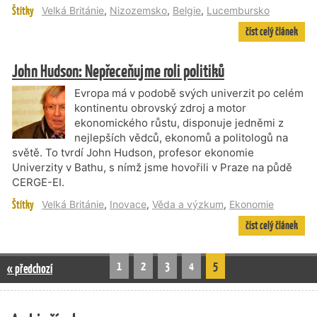
Štítky
Velká Británie
,
Nizozemsko
,
Belgie
,
Lucembursko
číst celý článek
John Hudson: Nepřeceňujme roli politiků
Evropa má v podobě svých univerzit po celém
kontinentu obrovský zdroj a motor
ekonomického růstu, disponuje jedněmi z
nejlepších vědců, ekonomů a politologů na
světě. To tvrdí John Hudson, profesor ekonomie
Univerzity v Bathu, s nímž jsme hovořili v Praze na půdě
CERGE-EI.
Štítky
Velká Británie
,
Inovace
,
Věda a výzkum
,
Ekonomie
číst celý článek
1
2
3
4
5
« předchozí