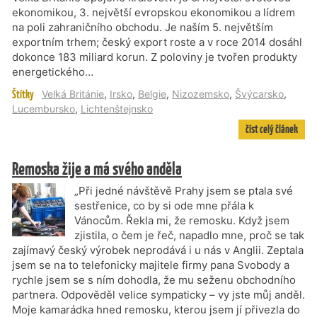
ekonomikou, 3. největší evropskou ekonomikou a lídrem
na poli zahraničního obchodu. Je naším 5. největším
exportním trhem; český export roste a v roce 2014 dosáhl
dokonce 183 miliard korun. Z poloviny je tvořen produkty
energetického…
Štítky
Velká Británie
,
Irsko
,
Belgie
,
Nizozemsko
,
Švýcarsko
,
Lucembursko
,
Lichtenštejnsko
číst celý článek
Remoska žije a má svého anděla
„Při jedné návštěvě Prahy jsem se ptala své
sestřenice, co by si ode mne přála k
Vánocům. Řekla mi, že remosku. Když jsem
zjistila, o čem je řeč, napadlo mne, proč se tak
zajímavý český výrobek neprodává i u nás v Anglii. Zeptala
jsem se na to telefonicky majitele firmy pana Svobody a
rychle jsem se s ním dohodla, že mu seženu obchodního
partnera. Odpověděl velice sympaticky – vy jste můj anděl.
Moje kamarádka hned remosku, kterou jsem jí přivezla do