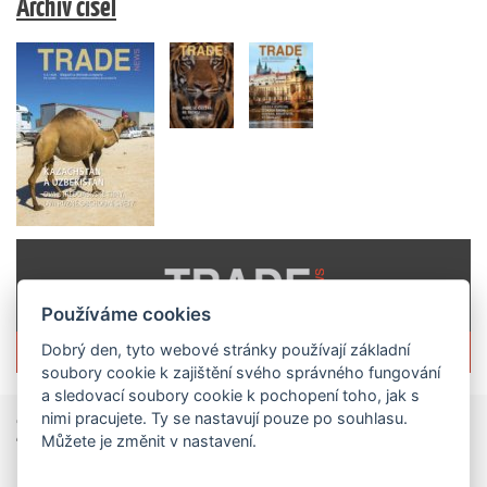
Archiv čísel
Používáme cookies
Více informací o časopisu »
Dobrý den, tyto webové stránky používají základní
soubory cookie k zajištění svého správného fungování
a sledovací soubory cookie k pochopení toho, jak s
nimi pracujete. Ty se nastavují pouze po souhlasu.
Zprávy
ze světa obchodu
Můžete je změnit v nastavení.
Vzniká CzechBusiness. Nová státní agentura zjednoduší podporu českých firem