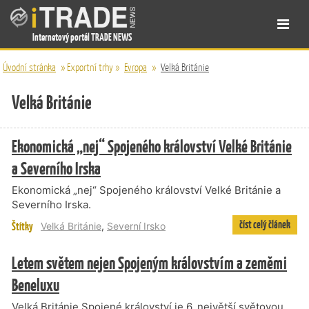
Internetový portál TRADE NEWS
Úvodní stránka
»
Exportní trhy
»
Evropa
»
Velká Británie
Velká Británie
Ekonomická „nej“ Spojeného království Velké Británie
a Severního Irska
Ekonomická „nej“ Spojeného království Velké Británie a
Severního Irska.
číst celý článek
Štítky
Velká Británie
,
Severní Irsko
Letem světem nejen Spojeným královstvím a zeměmi
Beneluxu
Velká Británie Spojené království je 6. největší světovou