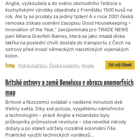
Anglie, vyzkoušela a do svého obchodního řetězce s
kuchyňskými výrobky objednala z Frenštátu 1500 kusů na
rok. Ale ty se prodaly za jediný týden! A v roce 2001 česká
remoska získala ocenění časopisu Good Housekeeping –
Innovation of the Year,“ zavzpomínala pro TRADE NEWS
paní Milena Grenfell-Baines, která se jako mladá dívka
takřka na poslední chvíli dostala do transportu z Čech na
ostrovy před invazí německých nacistických vojenských
kolon.
číst celý článek
Štítky
Potravinářství
,
České patenty
,
Anglie
Britské ostrovy a země Beneluxu v obrazu anamorfních
map
Britové a Nizozemci ovládali v nedávné minulosti dvě
třetiny světa. Díky své poloze, vyspělému námořnictví
a technologiím – právě Anglie a Holandsko byly
průkopníky průmyslové revoluce – oba nevelké národy
dobyly a po staletí udržely rozsáhlé koloniální říše.
Praktické využití technických vynálezů…