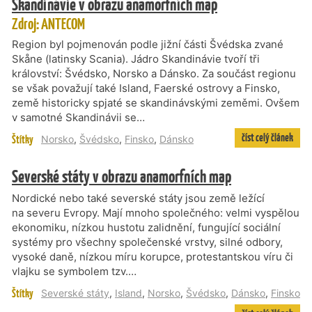
Skandinávie v obrazu anamorfních map
Zdroj: ANTECOM
Region byl pojmenován podle jižní části Švédska zvané
Skåne (latinsky Scania). Jádro Skandinávie tvoří tři
království: Švédsko, Norsko a Dánsko. Za součást regionu
se však považují také Island, Faerské ostrovy a Finsko,
země historicky spjaté se skandinávskými zeměmi. Ovšem
v samotné Skandinávii se…
číst celý článek
Štítky
Norsko
,
Švédsko
,
Finsko
,
Dánsko
Severské státy v obrazu anamorfních map
Nordické nebo také severské státy jsou země ležící
na severu Evropy. Mají mnoho společného: velmi vyspělou
ekonomiku, nízkou hustotu zalidnění, fungující sociální
systémy pro všechny společenské vrstvy, silné odbory,
vysoké daně, nízkou míru korupce, protestantskou víru či
vlajku se symbolem tzv.…
Štítky
Severské státy
,
Island
,
Norsko
,
Švédsko
,
Dánsko
,
Finsko