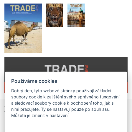
Používáme cookies
Více informací o časopisu »
Dobrý den, tyto webové stránky používají základní
soubory cookie k zajištění svého správného fungování
a sledovací soubory cookie k pochopení toho, jak s
Zprávy
ze světa obchodu
nimi pracujete. Ty se nastavují pouze po souhlasu.
Můžete je změnit v nastavení.
Vzniká CzechBusiness. Nová státní agentura zjednoduší podporu českých firem
České firmy získají od 1. srpna jednodušší,