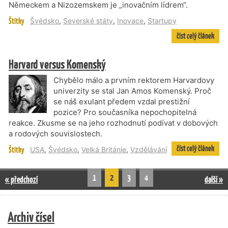
Německem a Nizozemskem je „inovačním lídrem“.
Štítky
Švédsko
,
Severské státy
,
Inovace
,
Startupy
číst celý článek
Harvard versus Komenský
Chybělo málo a prvním rektorem Harvardovy
univerzity se stal Jan Amos Komenský. Proč
se náš exulant předem vzdal prestižní
pozice? Pro současníka nepochopitelná
reakce. Zkusme se na jeho rozhodnutí podívat v dobových
a rodových souvislostech.
číst celý článek
Štítky
USA
,
Švédsko
,
Velká Británie
,
Vzdělávání
1
2
3
4
« předchozí
další »
Archiv čísel