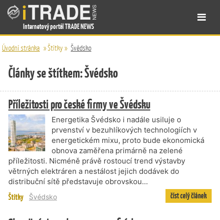
Internetový portál TRADE NEWS
Úvodní stránka
»
Štítky
»
Švédsko
Články se štítkem: Švédsko
Příležitosti pro české firmy ve Švédsku
Energetika Švédsko i nadále usiluje o
prvenství v bezuhlíkových technologiích v
energetickém mixu, proto bude ekonomická
obnova zaměřena primárně na zelené
příležitosti. Nicméně právě rostoucí trend výstavby
větrných elektráren a nestálost jejich dodávek do
distribuční sítě představuje obrovskou…
číst celý článek
Štítky
Švédsko