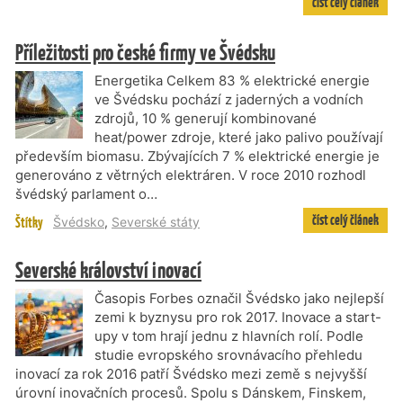
číst celý článek
Příležitosti pro české firmy ve Švédsku
Energetika Celkem 83 % elektrické energie
ve Švédsku pochází z jaderných a vodních
zdrojů, 10 % generují kombinované
heat/power zdroje, které jako palivo používají
především biomasu. Zbývajících 7 % elektrické energie je
generováno z větrných elektráren. V roce 2010 rozhodl
švédský parlament o…
číst celý článek
Štítky
Švédsko
,
Severské státy
Severské království inovací
Časopis Forbes označil Švédsko jako nejlepší
zemi k byznysu pro rok 2017. Inovace a start-
upy v tom hrají jednu z hlavních rolí. Podle
studie evropského srovnávacího přehledu
inovací za rok 2016 patří Švédsko mezi země s nejvyšší
úrovní inovačních procesů. Spolu s Dánskem, Finskem,