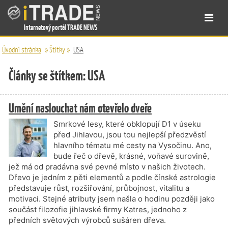
Internetový portál TRADE NEWS
Úvodní stránka
»
Štítky
»
USA
Články se štítkem: USA
Umění naslouchat nám otevřelo dveře
Smrkové lesy, které obklopují D1 v úseku
před Jihlavou, jsou tou nejlepší předzvěstí
hlavního tématu mé cesty na Vysočinu. Ano,
bude řeč o dřevě, krásné, voňavé surovině,
jež má od pradávna své pevné místo v našich životech.
Dřevo je jedním z pěti elementů a podle čínské astrologie
představuje růst, rozšiřování, průbojnost, vitalitu a
motivaci. Stejné atributy jsem našla o hodinu později jako
součást filozofie jihlavské firmy Katres, jednoho z
předních světových výrobců sušáren dřeva.