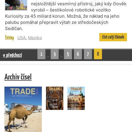
nejsložitější vesmírný přístroj, jaký kdy člověk
vyrobil – šestikolové robotické vozítko
Kuriosity za 45 miliard korun. Možná, že náklad na jeho
palubu pomáhal přepravit výtah ze středočeských
Sedlčan.
číst celý článek
Štítky
USA
,
Mexiko
1
3
5
6
7
8
« předchozí
…
…
Archiv čísel