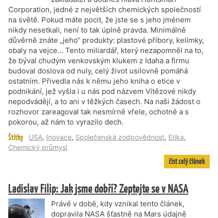
Corporation, jedné z největších chemických společností
na světě. Pokud máte pocit, že jste se s jeho jménem
nikdy nesetkali, není to tak úplně pravda. Minimálně
důvěrně znáte „jeho“ produkty: plastové příbory, kelímky,
obaly na vejce… Tento miliardář, který nezapomněl na to,
že býval chudým venkovským klukem z Idaha a firmu
budoval doslova od nuly, celý život usilovně pomáhá
ostatním. Přivedla nás k němu jeho kniha o etice v
podnikání, jež vyšla i u nás pod názvem Vítězové nikdy
nepodvádějí, a to ani v těžkých časech. Na naši žádost o
rozhovor zareagoval tak nesmírně vřele, ochotně a s
pokorou, až nám to vyrazilo dech.
Štítky
USA
,
Inovace
,
Společenská zodpovědnost
,
Etika
,
Chemický průmysl
číst celý článek
Ladislav Filip: Jak jsme dobří? Zeptejte se v NASA
Právě v době, kdy vznikal tento článek,
dopravila NASA šťastně na Mars údajně