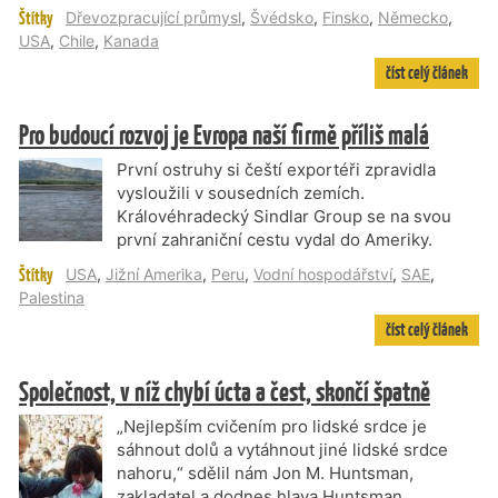
Štítky
Dřevozpracující průmysl
,
Švédsko
,
Finsko
,
Německo
,
USA
,
Chile
,
Kanada
číst celý článek
Pro budoucí rozvoj je Evropa naší firmě příliš malá
První ostruhy si čeští exportéři zpravidla
vysloužili v sousedních zemích.
Královéhradecký Sindlar Group se na svou
první zahraniční cestu vydal do Ameriky.
Štítky
USA
,
Jižní Amerika
,
Peru
,
Vodní hospodářství
,
SAE
,
Palestina
číst celý článek
Společnost, v níž chybí úcta a čest, skončí špatně
„Nejlepším cvičením pro lidské srdce je
sáhnout dolů a vytáhnout jiné lidské srdce
nahoru,“ sdělil nám Jon M. Huntsman,
zakladatel a dodnes hlava Huntsman