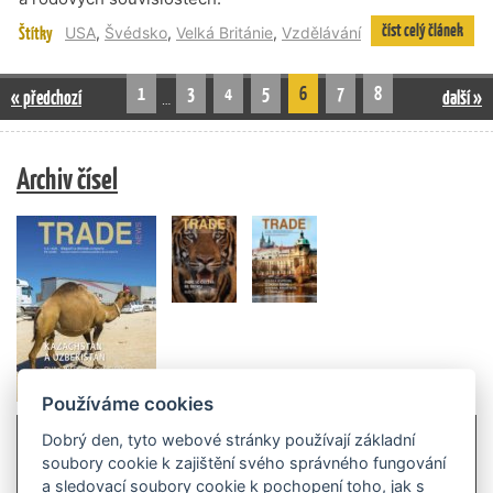
číst celý článek
Štítky
USA
,
Švédsko
,
Velká Británie
,
Vzdělávání
1
3
4
5
6
7
8
« předchozí
další »
…
Archiv čísel
Používáme cookies
Dobrý den, tyto webové stránky používají základní
soubory cookie k zajištění svého správného fungování
a sledovací soubory cookie k pochopení toho, jak s