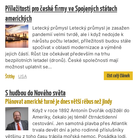
Příležitosti pro české firmy ve Spojených státech
amerických
Letecký průmysl Letecký průmysl je zasažen
pandemií velmi tvrdě, ale i když nedojde k
nárůstu počtu letadel, příležitosti budou stále
spočívat v oblasti modernizace a výměně
jejich částí. Růst lze očekávat především na trhu
bezpilotních letadel (dronů). České společnosti mají
možnost uplatnit se…
číst celý článek
Štítky
USA
S hudbou do Nového světa
Plánovat americké turné je dnes větší rébus než jindy
Když v roce 1892 Antonín Dvořák odjížděl do
Ameriky, čekalo jej téměř čtrnáctidenní
cestování. Jen samotná plavba přes Atlantik
trvala devět dní a jeho rodinné příslušníky
většinu z toho času trápila mořská nemoc. Posádka lodi,