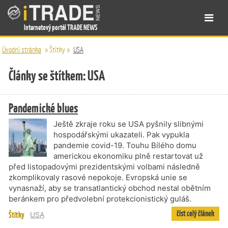
Internetový portál TRADE NEWS
Úvodní stránka
»
Štítky
»
USA
Články se štítkem: USA
Pandemické blues
Ještě zkraje roku se USA pyšnily slibnými
hospodářskými ukazateli. Pak vypukla
pandemie covid-19. Touhu Bílého domu
americkou ekonomiku plně restartovat už
před listopadovými prezidentskými volbami následně
zkomplikovaly rasové nepokoje. Evropská unie se
vynasnaží, aby se transatlantický obchod nestal obětním
beránkem pro předvolební protekcionistický guláš.
číst celý článek
Štítky
USA