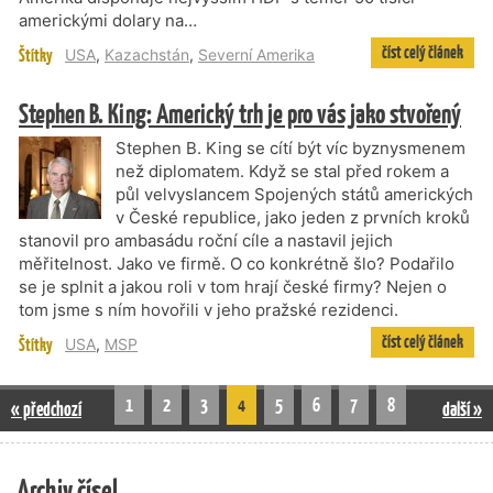
americkými dolary na…
číst celý článek
Štítky
USA
,
Kazachstán
,
Severní Amerika
Stephen B. King: Americký trh je pro vás jako stvořený
Stephen B. King se cítí být víc byznysmenem
než diplomatem. Když se stal před rokem a
půl velvyslancem Spojených států amerických
v České republice, jako jeden z prvních kroků
stanovil pro ambasádu roční cíle a nastavil jejich
měřitelnost. Jako ve firmě. O co konkrétně šlo? Podařilo
se je splnit a jakou roli v tom hrají české firmy? Nejen o
tom jsme s ním hovořili v jeho pražské rezidenci.
číst celý článek
Štítky
USA
,
MSP
1
2
3
4
5
6
7
8
« předchozí
další »
Archiv čísel