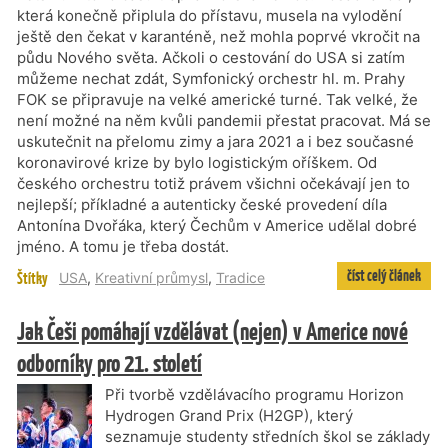
která konečně připlula do přístavu, musela na vylodění
ještě den čekat v karanténě, než mohla poprvé vkročit na
půdu Nového světa. Ačkoli o cestování do USA si zatím
můžeme nechat zdát, Symfonický orchestr hl. m. Prahy
FOK se připravuje na velké americké turné. Tak velké, že
není možné na něm kvůli pandemii přestat pracovat. Má se
uskutečnit na přelomu zimy a jara 2021 a i bez současné
koronavirové krize by bylo logistickým oříškem. Od
českého orchestru totiž právem všichni očekávají jen to
nejlepší; příkladné a autenticky české provedení díla
Antonína Dvořáka, který Čechům v Americe udělal dobré
jméno. A tomu je třeba dostát.
číst celý článek
Štítky
USA
,
Kreativní průmysl
,
Tradice
Jak Češi pomáhají vzdělávat (nejen) v Americe nové
odborníky pro 21. století
Při tvorbě vzdělávacího programu Horizon
Hydrogen Grand Prix (H2GP), který
seznamuje studenty středních škol se základy