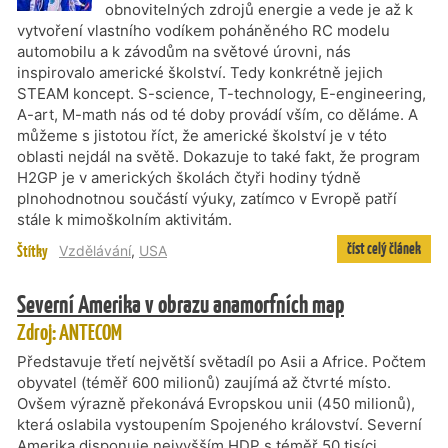
obnovitelných zdrojů energie a vede je až k
vytvoření vlastního vodíkem poháněného RC modelu
automobilu a k závodům na světové úrovni, nás
inspirovalo americké školství. Tedy konkrétně jejich
STEAM koncept. S-science, T-technology, E-engineering,
A-art, M-math nás od té doby provádí vším, co děláme. A
můžeme s jistotou říct, že americké školství je v této
oblasti nejdál na světě. Dokazuje to také fakt, že program
H2GP je v amerických školách čtyři hodiny týdně
plnohodnotnou součástí výuky, zatímco v Evropě patří
stále k mimoškolním aktivitám.
číst celý článek
Štítky
Vzdělávání
,
USA
Severní Amerika v obrazu anamorfních map
Zdroj: ANTECOM
Představuje třetí největší světadíl po Asii a Africe. Počtem
obyvatel (téměř 600 milionů) zaujímá až čtvrté místo.
Ovšem výrazně překonává Evropskou unii (450 milionů),
která oslabila vystoupením Spojeného království. Severní
Amerika disponuje nejvyšším HDP s téměř 50 tisíci