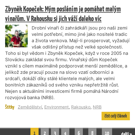
Zbyněk Kopeček: Mým posláním je pomáhat malým
vinařům. V Rakousku si jich váží daleko víc
Drobní vinaři či zahrádkáři jsou pro naši zemi
velmi potřební, mimo jiné jako nositelé tradic
a života venkova. Mají-li prosperovat, vyžadují
však odlišný přístup než velké společnosti.
Toho si byl vědom i Zbyněk Kopeček, když v roce 2005 na
Slovácku zakládal svou firmu. Vinařský dům Kopeček
vznikl s cílem maximálně podporovat menší zemědělce, a
jelikož zde pracují pouze na slovo vzatí odborníci a
srdcaři, dokáží díky stálé klientele malých, ale velmi
bonitních zákazníků od svého vzniku nepřetržitě růst.
Nejen s aktuálními investicemi firmě pomáhá Národní
rozvojová banka (NRB).
Štítky
Zemědělství
,
Environment
,
Rakousko
,
NRB
číst celý článek
1
2
3
4
6
8
10
další »
…
…
…