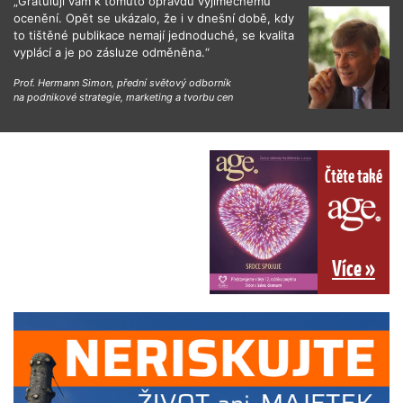
„Gratuluji vám k tomuto opravdu výjimečnému
ocenění. Opět se ukázalo, že i v dnešní době, kdy
to tištěné publikace nemají jednoduché, se kvalita
vyplácí a je po zásluze odměněna.“
Prof. Hermann Simon, přední světový odborník
na podnikové strategie, marketing a tvorbu cen
Čtěte také
Více »