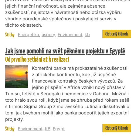
jejich finanční náročnost, ale zejména absence
zkušeností, nejistota v návratnosti nebo otázka výběru
vhodné poradenské společnosti poskytující servis v
těchto oblastech.
číst celý článek
Štítky
Energetika
,
úspory
,
Environment
,
kb
Jak jsme pomohli na svět pěknému projektu v Egyptě
Od prvního setkání až k realizaci
Komerční banka má prokazatelné zkušenosti
z afrického kontinentu, kde již úspěšně
financovala kontrakty českých vývozců. Za
jejího přispění v Africe vznikl nový přístav v
Tunisu, letiště v Senegalu i nemocnice v Gabonu. Možná i
toto hrálo svou roli, když jsme se zhruba před rokem sešli
s firmou Sigma Group z moravského Lutína a diskutovali o
tom, jak bychom mohli jako banka podpořit jejich exportní
projekty.
číst celý článek
Štítky
Environment
,
KB
,
Egypt