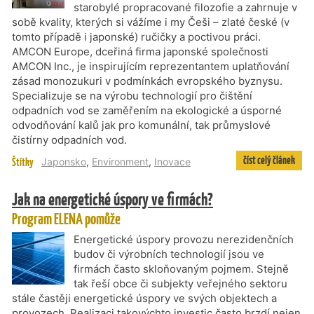
starobylé propracované filozofie a zahrnuje v
sobě kvality, kterých si vážíme i my Češi – zlaté české (v
tomto případě i japonské) ručičky a poctivou práci.
AMCON Europe, dceřiná firma japonské společnosti
AMCON Inc., je inspirujícím reprezentantem uplatňování
zásad monozukuri v podmínkách evropského byznysu.
Specializuje se na výrobu technologií pro čištění
odpadních vod se zaměřením na ekologické a úsporné
odvodňování kalů jak pro komunální, tak průmyslové
čistírny odpadních vod.
číst celý článek
Štítky
Japonsko
,
Environment
,
Inovace
Jak na energetické úspory ve firmách?
Program ELENA pomůže
Energetické úspory provozu nerezidenčních
budov či výrobních technologií jsou ve
firmách často skloňovaným pojmem. Stejně
tak řeší obce či subjekty veřejného sektoru
stále častěji energetické úspory ve svých objektech a
provozech. Realizaci takovýchto investic často brzdí nejen