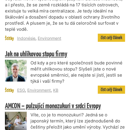
a i přesto, že se země rozkládá na 17 tisících ostrovech,
existuje tu velká míra centralizace. Je tedy ideální na
škálování a dosažení dopadu v oblasti ochrany životního
prostředí. A plusem je, že se tu dá celoročně surfovat v
teplé vodě.
číst celý článek
Štítky
Indonésie
,
Environment
Jak na uhlíkovou stopu firmy
Od kdy a pro které společnosti bude povinné
měřit uhlíkovou stopu? Slyšeli jste o nové
evropské směrnici, ale nejste si jistí, jestli se
týká i vaší firmy?
číst celý článek
Štítky
ESG
,
Environment
,
KB
AMCON – pulzující monozukuri v srdci Evropy
Víte, co je to monozukuri? Jedná se o
japonský termín, který lze zjednodušeně do
češtiny přeložit jako umění výroby. Vychází ze