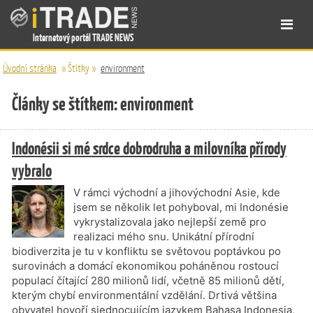
Internetový portál TRADE NEWS
Úvodní stránka
»
Štítky
»
environment
Články se štítkem: environment
Indonésii si mé srdce dobrodruha a milovníka přírody
vybralo
V rámci východní a jihovýchodní Asie, kde
jsem se několik let pohyboval, mi Indonésie
vykrystalizovala jako nejlepší země pro
realizaci mého snu. Unikátní přírodní
biodiverzita je tu v konfliktu se světovou poptávkou po
surovinách a domácí ekonomikou poháněnou rostoucí
populací čítající 280 milionů lidí, včetně 85 milionů dětí,
kterým chybí environmentální vzdělání. Drtivá většina
obyvatel hovoří sjednocujícím jazykem Bahasa Indonesia,