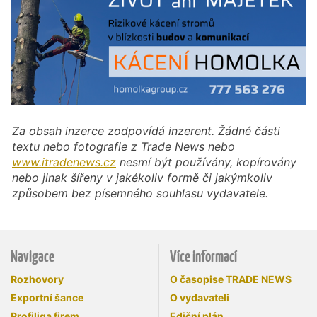
Za obsah inzerce zodpovídá inzerent. Žádné části
textu nebo fotografie z Trade News nebo
www.itradenews.cz
nesmí být používány, kopírovány
nebo jinak šířeny v jakékoliv formě či jakýmkoliv
způsobem bez písemného souhlasu vydavatele.
Navigace
Více informací
Rozhovory
O časopise TRADE NEWS
Exportní šance
O vydavateli
Profiliga firem
Ediční plán