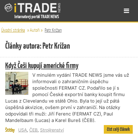
Internetový portál TRADE NEWS
Úvodní stránka
»
Autoři
»
Petr Križan
Články autora: Petr Križan
Když Češi kupují americké firmy
V minulém vydání TRADE NEWS jsme vás už
informovali o zahraničním úspěchu
společnosti FERMAT CZ. Podařilo se jí s
pomocí České exportní banky koupit firmu
Lucas z Clevelandu ve státě Ohio. Byla to její už pátá
úspěšná akvizice, ovšem první v zahraničí. Na otázky
odpovídali tři muži: Jiří Ferenc (FERMAT CZ), Paul
Mandelbaum (Lucas) a Karel Bureš (ČEB).
číst celý článek
Štítky
USA
,
ČEB
,
Strojírenství