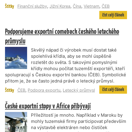
Štítky
Finanční služby
,
Jižní Korea
,
Čína
,
Vietnam
,
ČEB
číst celý článek
Podporujeme exportní comeback českého leteckého
průmyslu
Skvělý nápad či výrobek musí dostat také
spolehlivá křídla, aby se mohl úspěšně
rozletět do světa. S takovými pomyslnými
křídly mohou počítat tuzemští exportéři, kteří
spolupracují s Českou exportní bankou (ČEB). Symbolické
přitom je, že se často jedná právě o letecký průmysl.
číst celý článek
Štítky
ČEB
,
Podpora exportu
,
Letecký průmysl
České exportní stopy v Africe přibývají
Příležitostí je mnoho. Například v Maroku by
mohly tuzemské firmy participovat především
na výstavbě elektráren nebo čističek