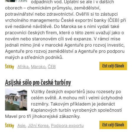
odpadních vod. Uplatní se ale i v dalších
oborech – chemickém průmyslu, zemědělství,
potravinářství nebo zdravotnictví. Ověřili si to zástupci
vrcholného managementu České exportní banky (ČEB) při
své nedávné návštěvě. Do Maroka se s nimi vydali také
pracovníci českých firem, které o této zemi uvažují jako o
novém nebo staronovém cíli své expanze. V rámci mise
jednali mimo jiné v marocké Agentuře pro rozvoj investic,
Agentuře pro rozvoj zemědělství a Agentuře pro podporu
malých a středních podniků.
číst celý článek
Štítky
Afrika
,
Maroko
,
ČEB
Asijské sólo pro české turbíny
Vizitky českých exportérů jsou rozesety po
celém světě. A mohou mít i velmi úctyhodné
rozměry. Takovým příkladem je jedenáct
Kaplanových turbín vyrobených společností
Mavel pro tři jihokorejské zákazníky.
číst celý článek
Štítky
Asie
,
Jižní Korea
,
Podpora exportu