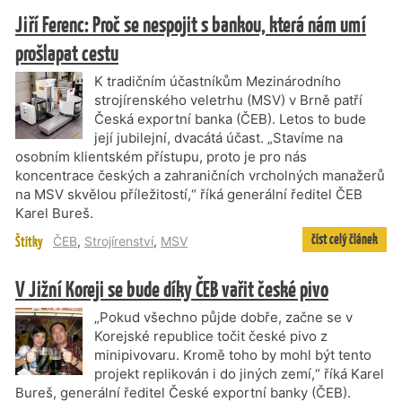
Jiří Ferenc: Proč se nespojit s bankou, která nám umí
prošlapat cestu
K tradičním účastníkům Mezinárodního
strojírenského veletrhu (MSV) v Brně patří
Česká exportní banka (ČEB). Letos to bude
její jubilejní, dvacátá účast. „Stavíme na
osobním klientském přístupu, proto je pro nás
koncentrace českých a zahraničních vrcholných manažerů
na MSV skvělou příležitostí,“ říká generální ředitel ČEB
Karel Bureš.
číst celý článek
Štítky
ČEB
,
Strojírenství
,
MSV
V Jižní Koreji se bude díky ČEB vařit české pivo
„Pokud všechno půjde dobře, začne se v
Korejské republice točit české pivo z
minipivovaru. Kromě toho by mohl být tento
projekt replikován i do jiných zemí,“ říká Karel
Bureš, generální ředitel České exportní banky (ČEB).