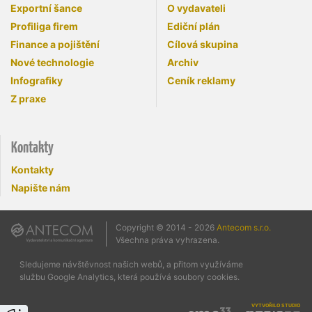
Exportní šance
O vydavateli
Profiliga firem
Ediční plán
Finance a pojištění
Cílová skupina
Nové technologie
Archiv
Infografiky
Ceník reklamy
Z praxe
Kontakty
Kontakty
Napište nám
Copyright © 2014 - 2026
Antecom s.r.o.
Všechna práva vyhrazena.
Sledujeme návštěvnost našich webů, a přitom využíváme
službu Google Analytics, která používá soubory cookies.
vytvořilo studio