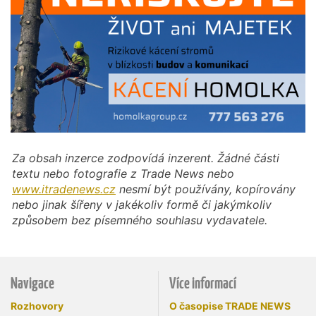
Za obsah inzerce zodpovídá inzerent. Žádné části
textu nebo fotografie z Trade News nebo
www.itradenews.cz
nesmí být používány, kopírovány
nebo jinak šířeny v jakékoliv formě či jakýmkoliv
způsobem bez písemného souhlasu vydavatele.
Navigace
Více informací
Rozhovory
O časopise TRADE NEWS