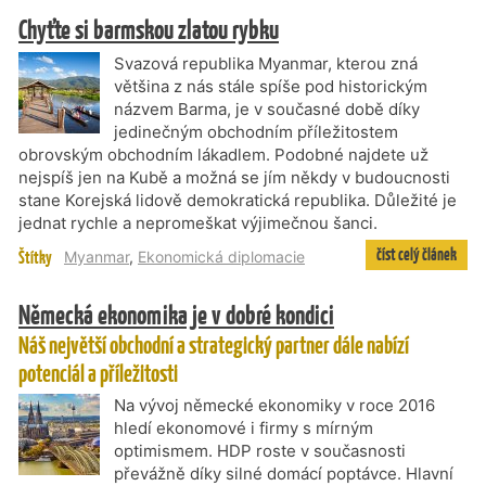
Chyťte si barmskou zlatou rybku
Svazová republika Myanmar, kterou zná
většina z nás stále spíše pod historickým
názvem Barma, je v současné době díky
jedinečným obchodním příležitostem
obrovským obchodním lákadlem. Podobné najdete už
nejspíš jen na Kubě a možná se jím někdy v budoucnosti
stane Korejská lidově demokratická republika. Důležité je
jednat rychle a nepromeškat výjimečnou šanci.
číst celý článek
Štítky
Myanmar
,
Ekonomická diplomacie
Německá ekonomika je v dobré kondici
Náš největší obchodní a strategický partner dále nabízí
potenciál a příležitosti
Na vývoj německé ekonomiky v roce 2016
hledí ekonomové i firmy s mírným
optimismem. HDP roste v současnosti
převážně díky silné domácí poptávce. Hlavní