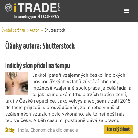
Internetový portál TRADE NEWS
Úvodní stránka
»
Autoři
»
Shutterstock
Články autora: Shutterstock
Indický slon přidal na tempu
Jakkoli páteří vzájemných česko-indických
hospodářských vztahů zůstává obchod,
možností vzájemné spolupráce je celá řada, a
to jak na indickém trhu a trzích třetích zemí,
tak i v České republice. Jako velvyslanec jsem v září 2015
do Indie přijížděl s přesvědčením, že mnoho v našich
vzájemných vztazích bylo vykonáno, ale to nejlepší nás
teprve čeká. A běh času mi postupně dává za pravdu.
číst celý článek
Štítky
Indie
,
Ekonomická diplomacie