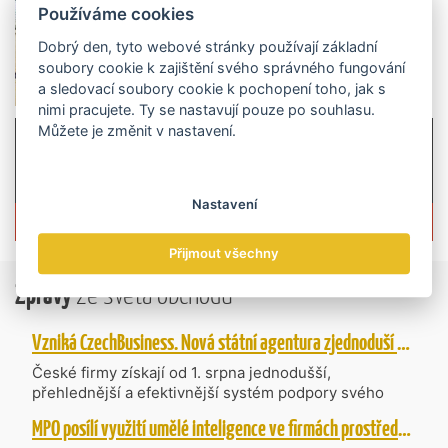
Používáme cookies
Dobrý den, tyto webové stránky používají základní
soubory cookie k zajištění svého správného fungování
a sledovací soubory cookie k pochopení toho, jak s
nimi pracujete. Ty se nastavují pouze po souhlasu.
Můžete je změnit v nastavení.
Nastavení
Více informací o časopisu »
Přijmout všechny
Zprávy
ze světa obchodu
Vzniká CzechBusiness. Nová státní agentura zjednoduší podporu českých firem
České firmy získají od 1. srpna jednodušší,
přehlednější a efektivnější systém podpory svého
podnikání. Vzniká nová státní agentura
MPO posílí využití umělé inteligence ve firmách prostřednictvím 40 projektů z programu TWIST
CzechBusiness, která propojuje dosavadní