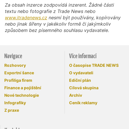
Za obsah inzerce zodpovídá inzerent. Žádné části
textu nebo fotografie z Trade News nebo
www.itradenews.cz
nesmí být používány, kopírovány
nebo jinak šířeny v jakékoliv formě či jakýmkoliv
způsobem bez písemného souhlasu vydavatele.
Navigace
Více informací
Rozhovory
O časopise TRADE NEWS
Exportní šance
O vydavateli
Profiliga firem
Ediční plán
Finance a pojištění
Cílová skupina
Nové technologie
Archiv
Infografiky
Ceník reklamy
Z praxe