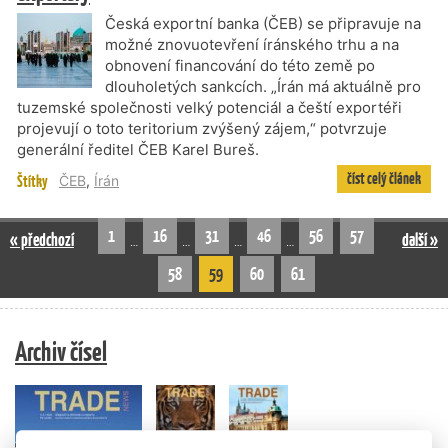
Česká exportní banka (ČEB) se připravuje na
možné znovuotevření íránského trhu a na
obnovení financování do této země po
dlouholetých sankcích. „Írán má aktuálně pro
tuzemské společnosti velký potenciál a čeští exportéři
projevují o toto teritorium zvýšený zájem,“ potvrzuje
generální ředitel ČEB Karel Bureš.
číst celý článek
Štítky
ČEB
,
Írán
1
16
31
46
56
57
« předchozí
další »
…
…
…
…
58
59
60
61
Archiv čísel