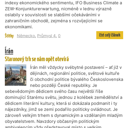
indexy ekonomického sentimentu, IFO Business Climate a
ZEW-Konjunkturerwartung, nicméně v lednu výrazně
oslabily v souvislosti se slabšími očekáváními v
zahraničním obchodě, zejména s rozvíjejícími se
ekonomikami.
číst celý článek
Štítky
Německo
,
Průmysl 4
,
0
Írán
Staronový trh se nám opět otevírá
Írán měl vždycky svébytné postavení – ať již v
dějinách, regionální politice, světové kultuře
či obchodní politice bývalého Československa
nebo později České republiky. Je
sebevědomým dědicem svého času největší říše
dominující Starému světu, jednou z kolébek zemědělství a
dědicem literární kultury, která si dokázala podmanit i ty
nájezdníky, jimž se zemi podařilo politicky ovládnout. Je
zároveň velkým trhem s dynamickým a vzdělaným mladým
obyvatelstvem. Navzdory občasným politickým
ambivalencím vždy představoval místo s velkým