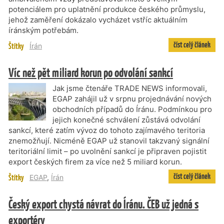
potenciálem pro uplatnění produkce českého průmyslu,
jehož zaměření dokázalo vycházet vstříc aktuálním
íránským potřebám.
číst celý článek
Štítky
Írán
Víc než pět miliard korun po odvolání sankcí
Jak jsme čtenáře TRADE NEWS informovali,
EGAP zahájil už v srpnu projednávání nových
obchodních případů do Íránu. Podmínkou pro
jejich konečné schválení zůstává odvolání
sankcí, které zatím vývoz do tohoto zajímavého teritoria
znemožňují. Nicméně EGAP už stanovil takzvaný signální
teritoriální limit – po uvolnění sankcí je připraven pojistit
export českých firem za více než 5 miliard korun.
číst celý článek
Štítky
EGAP
,
Írán
Český export chystá návrat do Íránu. ČEB už jedná s
exportéry