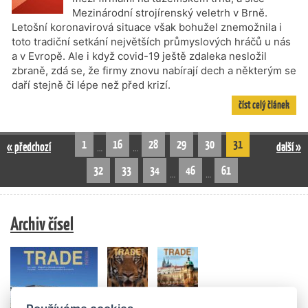
Mezinárodní strojírenský veletrh v Brně.
Letošní koronavirová situace však bohužel znemožnila i
toto tradiční setkání největších průmyslových hráčů u nás
a v Evropě. Ale i když covid-19 ještě zdaleka nesložil
zbraně, zdá se, že firmy znovu nabírají dech a některým se
daří stejně či lépe než před krizí.
číst celý článek
1
16
28
29
30
31
« předchozí
další »
…
…
32
33
34
46
61
…
…
Archiv čísel