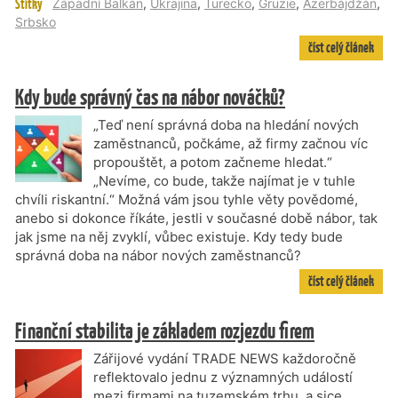
Štítky
Západní Balkán
,
Ukrajina
,
Turecko
,
Gruzie
,
Ázerbájdžán
,
Srbsko
číst celý článek
Kdy bude správný čas na nábor nováčků?
„Teď není správná doba na hledání nových
zaměstnanců, počkáme, až firmy začnou víc
propouštět, a potom začneme hledat.“
„Nevíme, co bude, takže najímat je v tuhle
chvíli riskantní.“ Možná vám jsou tyhle věty povědomé,
anebo si dokonce říkáte, jestli v současné době nábor, tak
jak jsme na něj zvyklí, vůbec existuje. Kdy tedy bude
správná doba na nábor nových zaměstnanců?
číst celý článek
Finanční stabilita je základem rozjezdu firem
Zářijové vydání TRADE NEWS každoročně
reflektovalo jednu z významných událostí
mezi firmami na tuzemském trhu, a sice