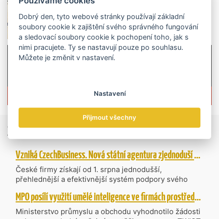
Používáme cookies
Dobrý den, tyto webové stránky používají základní
soubory cookie k zajištění svého správného fungování
a sledovací soubory cookie k pochopení toho, jak s
nimi pracujete. Ty se nastavují pouze po souhlasu.
Můžete je změnit v nastavení.
Více informací o časopisu »
Nastavení
Přijmout všechny
Zprávy
ze světa obchodu
Vzniká CzechBusiness. Nová státní agentura zjednoduší podporu českých firem
České firmy získají od 1. srpna jednodušší,
přehlednější a efektivnější systém podpory svého
podnikání. Vzniká nová státní agentura
MPO posílí využití umělé inteligence ve firmách prostřednictvím 40 projektů z programu TWIST
CzechBusiness, která propojuje dosavadní
kompetence agentur CzechTrade a CzechInvest.
Ministerstvo průmyslu a obchodu vyhodnotilo žádosti
Firmám nabídne jednoho partnera pro rozvoj od