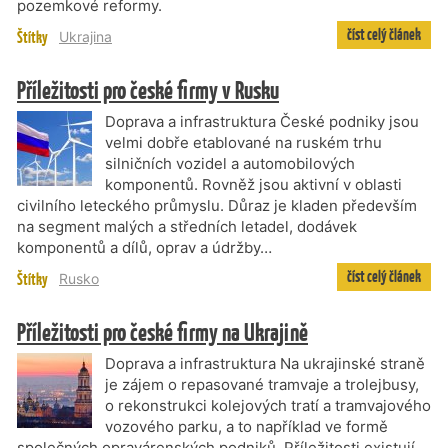
pozemkové reformy.
číst celý článek
Štítky
Ukrajina
Příležitosti pro české firmy v Rusku
Doprava a infrastruktura České podniky jsou
velmi dobře etablované na ruském trhu
silničních vozidel a automobilových
komponentů. Rovněž jsou aktivní v oblasti
civilního leteckého průmyslu. Důraz je kladen především
na segment malých a středních letadel, dodávek
komponentů a dílů, oprav a údržby…
číst celý článek
Štítky
Rusko
Příležitosti pro české firmy na Ukrajině
Doprava a infrastruktura Na ukrajinské straně
je zájem o repasované tramvaje a trolejbusy,
o rekonstrukci kolejových tratí a tramvajového
vozového parku, a to například ve formě
společných opravárenských podniků. Příležitosti existují