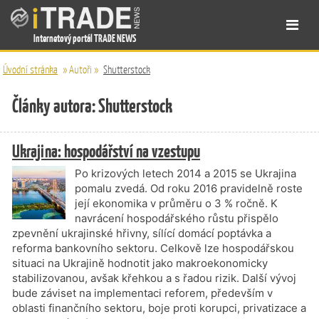
Internetový portál TRADE NEWS
Úvodní stránka
»
Autoři
»
Shutterstock
Články autora: Shutterstock
Ukrajina: hospodářství na vzestupu
Po krizových letech 2014 a 2015 se Ukrajina
pomalu zvedá. Od roku 2016 pravidelně roste
její ekonomika v průměru o 3 % ročně. K
navrácení hospodářského růstu přispělo
zpevnění ukrajinské hřivny, sílící domácí poptávka a
reforma bankovního sektoru. Celkově lze hospodářskou
situaci na Ukrajině hodnotit jako makroekonomicky
stabilizovanou, avšak křehkou a s řadou rizik. Další vývoj
bude záviset na implementaci reforem, především v
oblasti finančního sektoru, boje proti korupci, privatizace a