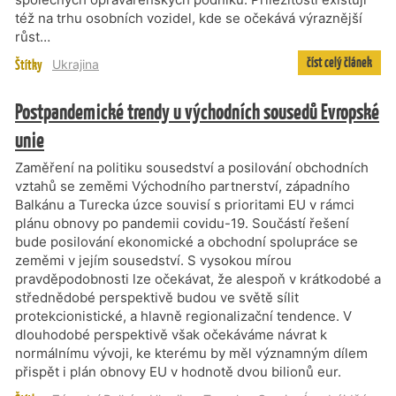
též na trhu osobních vozidel, kde se očekává výraznější
růst…
číst celý článek
Štítky
Ukrajina
Postpandemické trendy u východních sousedů Evropské
unie
Zaměření na politiku sousedství a posilování obchodních
vztahů se zeměmi Východního partnerství, západního
Balkánu a Turecka úzce souvisí s prioritami EU v rámci
plánu obnovy po pandemii covidu-19. Součástí řešení
bude posilování ekonomické a obchodní spolupráce se
zeměmi v jejím sousedství. S vysokou mírou
pravděpodobnosti lze očekávat, že alespoň v krátkodobé a
střednědobé perspektivě budou ve světě sílit
protekcionistické, a hlavně regionalizační tendence. V
dlouhodobé perspektivě však očekáváme návrat k
normálnímu vývoji, ke kterému by měl významným dílem
přispět i plán obnovy EU v hodnotě dvou bilionů eur.