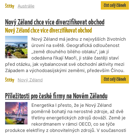
číst celý článek
Štítky
Austrálie
Nový Zéland chce více diverzifikovat obchod
Nový Zéland chce více diverzifikovat obchod
Nový Zéland má jednu z nejvyšších životních
úrovní na světě. Geografická odloučenost
„země dlouhého bílého oblaku“, jak jí
odedávna říkají Maoři, ji stále častěji staví
před otázku, jak vybalancovat své obchodní aktivity mezi
Západem a východoasijskými zeměmi, především Čínou.
číst celý článek
Štítky
Nový Zéland
Příležitosti pro české firmy na Novém Zélandu
Energetika I přesto, že je Nový Zéland
poměrně bohatý na nerostné zdroje, až dvě
třetiny energetických zdrojů dováží. Země je
rekordmanem v rámci OECD, co se týče
produkce elektřiny z obnovitelných zdrojů. V současnosti