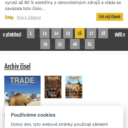
vyrobí až 80 % elektřiny z obnovitelných zdrojů a vláda se
zavázala toto číslo…
číst celý článek
Štítky
Nový Zéland
1
13
14
15
16
17
18
« předchozí
další »
…
19
31
46
61
…
…
…
Archiv čísel
Používáme cookies
Dobrý den, tyto webové stránky používají základní