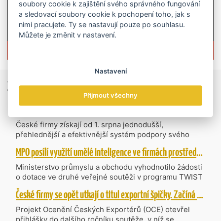
soubory cookie k zajištění svého správného fungování
a sledovací soubory cookie k pochopení toho, jak s
nimi pracujete. Ty se nastavují pouze po souhlasu.
Můžete je změnit v nastavení.
Více informací o časopisu »
Nastavení
Zprávy
ze světa obchodu
Přijmout všechny
Vzniká CzechBusiness. Nová státní agentura zjednoduší podporu českých firem
České firmy získají od 1. srpna jednodušší,
přehlednější a efektivnější systém podpory svého
podnikání. Vzniká nová státní agentura
MPO posílí využití umělé inteligence ve firmách prostřednictvím 40 projektů z programu TWIST
CzechBusiness, která propojuje dosavadní
kompetence agentur CzechTrade a CzechInvest.
Ministerstvo průmyslu a obchodu vyhodnotilo žádosti
Firmám nabídne jednoho partnera pro rozvoj od
o dotace ve druhé veřejné soutěži v programu TWIST
inovací až po zahraniční expanzi.
– Transfer, Výzkum, Vývoj a Inovace pro Strategické
České firmy se opět utkají o titul exportní špičky. Začíná další ročník Ocenění Českých Exportérů
Technologie, do které bylo podáno 318 návrhů
projektů požadujících dotaci o celkovém objemu 4,27
Projekt Ocenění Českých Exportérů (OCE) otevřel
mld. Kč. Částkou 630 mil. Kč bude podpořeno čtyřicet
přihlášky do dalšího ročníku soutěže, v níž se