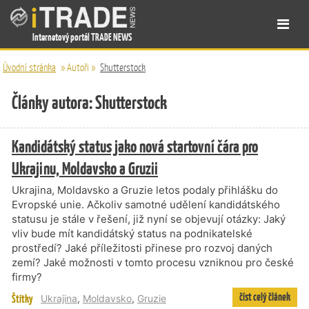
Internetový portál TRADE NEWS
Úvodní stránka
»
Autoři
»
Shutterstock
Články autora: Shutterstock
Kandidátský status jako nová startovní čára pro
Ukrajinu, Moldavsko a Gruzii
Ukrajina, Moldavsko a Gruzie letos podaly přihlášku do
Evropské unie. Ačkoliv samotné udělení kandidátského
statusu je stále v řešení, již nyní se objevují otázky: Jaký
vliv bude mít kandidátský status na podnikatelské
prostředí? Jaké příležitosti přinese pro rozvoj daných
zemí? Jaké možnosti v tomto procesu vzniknou pro české
firmy?
číst celý článek
Štítky
Ukrajina
,
Moldavsko
,
Gruzie