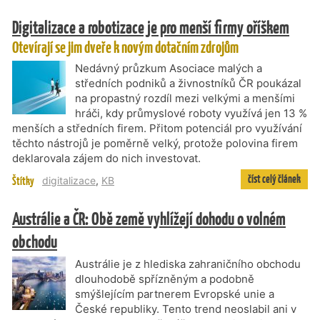
Digitalizace a robotizace je pro menší firmy oříškem
Otevírají se jim dveře k novým dotačním zdrojům
Nedávný průzkum Asociace malých a
středních podniků a živnostníků ČR poukázal
na propastný rozdíl mezi velkými a menšími
hráči, kdy průmyslové roboty využívá jen 13 %
menších a středních firem. Přitom potenciál pro využívání
těchto nástrojů je poměrně velký, protože polovina firem
deklarovala zájem do nich investovat.
číst celý článek
Štítky
digitalizace
,
KB
Austrálie a ČR: Obě země vyhlížejí dohodu o volném
obchodu
Austrálie je z hlediska zahraničního obchodu
dlouhodobě spřízněným a podobně
smýšlejícím partnerem Evropské unie a
České republiky. Tento trend neoslabil ani v