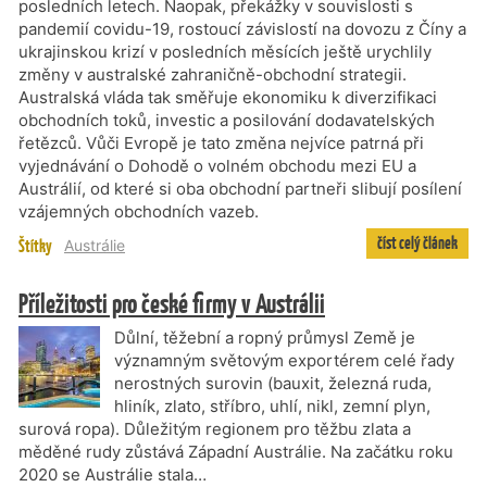
posledních letech. Naopak, překážky v souvislosti s
pandemií covidu-19, rostoucí závislostí na dovozu z Číny a
ukrajinskou krizí v posledních měsících ještě urychlily
změny v australské zahraničně-obchodní strategii.
Australská vláda tak směřuje ekonomiku k diverzifikaci
obchodních toků, investic a posilování dodavatelských
řetězců. Vůči Evropě je tato změna nejvíce patrná při
vyjednávání o Dohodě o volném obchodu mezi EU a
Austrálií, od které si oba obchodní partneři slibují posílení
vzájemných obchodních vazeb.
číst celý článek
Štítky
Austrálie
Příležitosti pro české firmy v Austrálii
Důlní, těžební a ropný průmysl Země je
významným světovým exportérem celé řady
nerostných surovin (bauxit, železná ruda,
hliník, zlato, stříbro, uhlí, nikl, zemní plyn,
surová ropa). Důležitým regionem pro těžbu zlata a
měděné rudy zůstává Západní Austrálie. Na začátku roku
2020 se Austrálie stala…