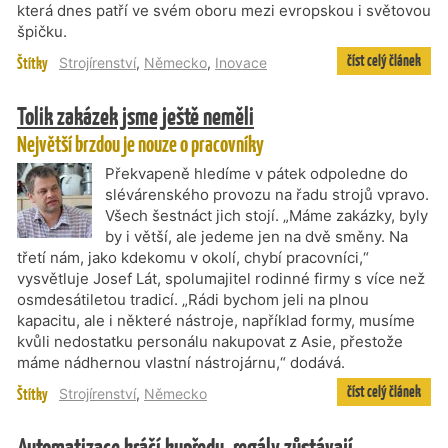
která dnes patří ve svém oboru mezi evropskou i světovou
špičku.
číst celý článek
Štítky
Strojírenství
,
Německo
,
Inovace
Tolik zakázek jsme ještě neměli
Největší brzdou je nouze o pracovníky
Překvapeně hledíme v pátek odpoledne do
slévárenského provozu na řadu strojů vpravo.
Všech šestnáct jich stojí. „Máme zakázky, byly
by i větší, ale jedeme jen na dvě směny. Na
třetí nám, jako kdekomu v okolí, chybí pracovníci,“
vysvětluje Josef Lát, spolumajitel rodinné firmy s více než
osmdesátiletou tradicí. „Rádi bychom jeli na plnou
kapacitu, ale i některé nástroje, například formy, musíme
kvůli nedostatku personálu nakupovat z Asie, přestože
máme nádhernou vlastní nástrojárnu,“ dodává.
číst celý článek
Štítky
Strojírenství
,
Německo
Automatizace kráčí kupředu, regály zůstávají