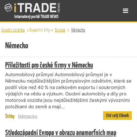
Internetový portál TRADE NEWS
Úvodní stránka
»
Exportní trhy
»
Evropa
»
Německo
Německo
Příležitosti pro české firmy v Německu
Automobilový průmysl Automobilový průmysl je v
Německu nejdůležitějším průmyslovým odvětvím, které se
podílí více než 40 % na celkovém exportu i soukromých
výdajích na vědu a výzkum. Osobní automobily a díly pro
motorová vozidla jsou nejdůležitějšími českými vývozními
položkami do země a mají…
číst celý článek
Štítky
Německo
Středozápadní Evropa v obrazu anamorfních map