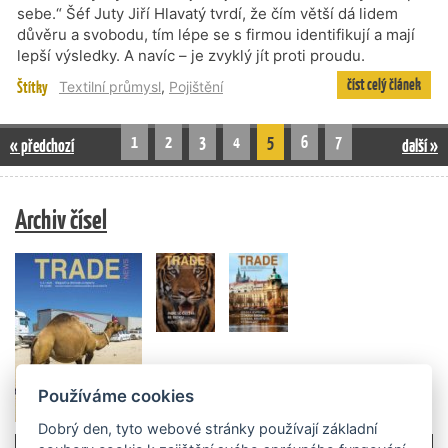
sebe.“ Šéf Juty Jiří Hlavatý tvrdí, že čím větší dá lidem
důvěru a svobodu, tím lépe se s firmou identifikují a mají
lepší výsledky. A navíc – je zvyklý jít proti proudu.
číst celý článek
Štítky
Textilní průmysl
,
Pojištění
1
2
3
4
5
6
7
« předchozí
další »
Archiv čísel
Používáme cookies
Dobrý den, tyto webové stránky používají základní