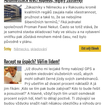
„Zákazníky v Německu a v Rakousku kromě
kvalitních regálů zaujala naše všestrannost,
pružnost a také to, že se nebojíme
šibeničních termínů,“ říká jednatel
společnosti Proman Pavel Nekut. Často se totiž stává, že
je samotná stavba skladovací haly ve skluzu a na vybavení
vnitřku pak zůstává mnohem méně času, než bylo
původně v plánu.
číst celý článek
Štítky
Německo
,
skladování
Recept na úspěch? Věřím lidem!
„Už dlouho mi lecjaké firmy nabízejí GPS a
systém sledování služebních vozů, abych
mohl odhalit černé jízdy svých zaměstnanců.
Prý ušetřím až dvacet procent nákladů! A já
jim říkám: ,Kdo se tím pak bude zabývat? Kdo to bude řešit
a posuzovat?‘ A hlavně, vždyť bych tím urazil osmdesát
procent svých lidí, kteří to dělají poctivě. Ti zbývající se
budou vždycky snažit najít nějakou obezličku a výhodu pro