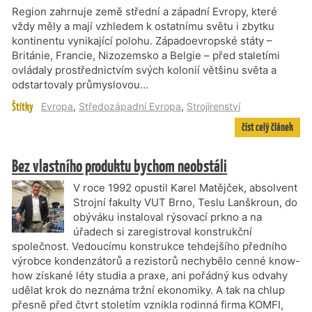
Region zahrnuje země střední a západní Evropy, které
vždy měly a mají vzhledem k ostatnímu světu i zbytku
kontinentu vynikající polohu. Západoevropské státy –
Británie, Francie, Nizozemsko a Belgie – před staletími
ovládaly prostřednictvím svých kolonií většinu světa a
odstartovaly průmyslovou…
Štítky
Evropa
,
Středozápadní Evropa
,
Strojírenství
číst celý článek
Bez vlastního produktu bychom neobstáli
V roce 1992 opustil Karel Matějček, absolvent
Strojní fakulty VUT Brno, Teslu Lanškroun, do
obýváku instaloval rýsovací prkno a na
úřadech si zaregistroval konstrukční
společnost. Vedoucímu konstrukce tehdejšího předního
výrobce kondenzátorů a rezistorů nechybělo cenné know-
how získané léty studia a praxe, ani pořádný kus odvahy
udělat krok do neznáma tržní ekonomiky. A tak na chlup
přesně před čtvrt stoletím vznikla rodinná firma KOMFI,