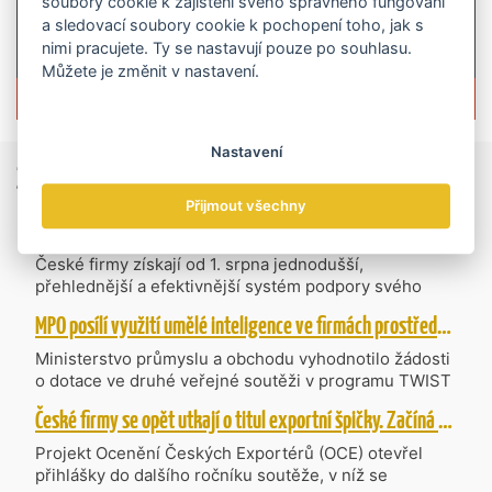
soubory cookie k zajištění svého správného fungování
a sledovací soubory cookie k pochopení toho, jak s
nimi pracujete. Ty se nastavují pouze po souhlasu.
Můžete je změnit v nastavení.
Více informací o časopisu »
Nastavení
Zprávy
ze světa obchodu
Přijmout všechny
Vzniká CzechBusiness. Nová státní agentura zjednoduší podporu českých firem
České firmy získají od 1. srpna jednodušší,
přehlednější a efektivnější systém podpory svého
podnikání. Vzniká nová státní agentura
MPO posílí využití umělé inteligence ve firmách prostřednictvím 40 projektů z programu TWIST
CzechBusiness, která propojuje dosavadní
kompetence agentur CzechTrade a CzechInvest.
Ministerstvo průmyslu a obchodu vyhodnotilo žádosti
Firmám nabídne jednoho partnera pro rozvoj od
o dotace ve druhé veřejné soutěži v programu TWIST
inovací až po zahraniční expanzi.
– Transfer, Výzkum, Vývoj a Inovace pro Strategické
České firmy se opět utkají o titul exportní špičky. Začíná další ročník Ocenění Českých Exportérů
Technologie, do které bylo podáno 318 návrhů
projektů požadujících dotaci o celkovém objemu 4,27
Projekt Ocenění Českých Exportérů (OCE) otevřel
mld. Kč. Částkou 630 mil. Kč bude podpořeno čtyřicet
přihlášky do dalšího ročníku soutěže, v níž se
nejlépe hodnocených projektů zaměřených na