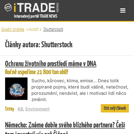
Internetový portál TRADE NEWS
Úvodní stránka
»
Autoři
»
Shutterstock
Články autora: Shutterstock
Ochranu životního prostředí máme v DNA
Ročně uspoříme 21 800 tun uhlí!
Sucho, kůrovec, klima, emise… Dnes tolik
propírané pojmy, které budí vášně, netečnost,
porozumění, nenávist, ale i motivaci lidí něco
změnit.
číst celý článek
Štítky
KB
,
Environment
Německo: Známe dobře svého blízkého partnera? Češi