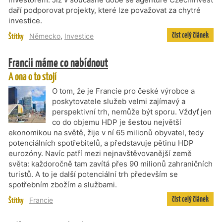
daří podporovat projekty, které lze považovat za chytré
investice.
číst celý článek
Štítky
Německo
,
Investice
Francii máme co nabídnout
A ona o to stojí
O tom, že je Francie pro české výrobce a
poskytovatele služeb velmi zajímavý a
perspektivní trh, nemůže být sporu. Vždyť jen
co do objemu HDP je šestou největší
ekonomikou na světě, žije v ní 65 milionů obyvatel, tedy
potenciálních spotřebitelů, a představuje pětinu HDP
eurozóny. Navíc patří mezi nejnavštěvovanější země
světa: každoročně tam zavítá přes 90 milionů zahraničních
turistů. A to je další potenciální trh především se
spotřebním zbožím a službami.
číst celý článek
Štítky
Francie