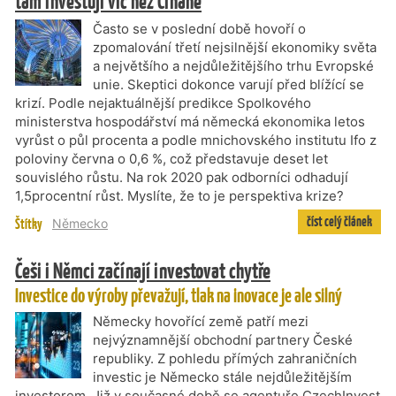
tam investují víc než Číňané
Často se v poslední době hovoří o
zpomalování třetí nejsilnější ekonomiky světa
a největšího a nejdůležitějšího trhu Evropské
unie. Skeptici dokonce varují před blížící se
krizí. Podle nejaktuálnější predikce Spolkového
ministerstva hospodářství má německá ekonomika letos
vyrůst o půl procenta a podle mnichovského institutu Ifo z
poloviny června o 0,6 %, což představuje deset let
souvislého růstu. Na rok 2020 pak odborníci odhadují
1,5procentní růst. Myslíte, že to je perspektiva krize?
číst celý článek
Štítky
Německo
Češi i Němci začínají investovat chytře
Investice do výroby převažují, tlak na inovace je ale silný
Německy hovořící země patří mezi
nejvýznamnější obchodní partnery České
republiky. Z pohledu přímých zahraničních
investic je Německo stále nejdůležitějším
investorem. Již v současné době se agentuře CzechInvest