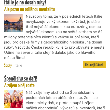
Itálie je na dosah ruky!
Ale pozor na odlišnou mentalitu
Navzdory tomu, že v posledních letech Itálie
nevykazuje velký ekonomický růst, je stále
třetí největší ekonomikou eurozóny, osmou
největší ekonomikou na světě a trhem se 62
miliony potenciálních klientů s velkou kupní silou, kteří
jsou pro české firmy z geografického hlediska „na dosah
ruky“. Vždyť do České republiky je to pro obyvatele města
Udine na severu Itálie stejně daleko jako do hlavního
města Říma!
číst celý článek
Štítky
Itálie
Španělsku se daří!
A zájem o něj roste
Náš vzájemný obchod se Španělskem v
posledních letech utěšeně roste. Zemi se
ekonomicky daří, a proto stoupá i zájem
našich obchodníků, vývozců a investorů, kteří