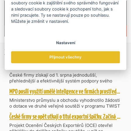
soubory cookie k zajištění svého správného fungování
a sledovací soubory cookie k pochopení toho, jak s
nimi pracujete. Ty se nastavují pouze po souhlasu.
Můžete je změnit v nastavení.
Více informací o časopisu »
Nastavení
Zprávy
ze světa obchodu
Přijmout všechny
Vzniká CzechBusiness. Nová státní agentura zjednoduší podporu českých firem
České firmy získají od 1. srpna jednodušší,
přehlednější a efektivnější systém podpory svého
podnikání. Vzniká nová státní agentura
MPO posílí využití umělé inteligence ve firmách prostřednictvím 40 projektů z programu TWIST
CzechBusiness, která propojuje dosavadní
kompetence agentur CzechTrade a CzechInvest.
Ministerstvo průmyslu a obchodu vyhodnotilo žádosti
Firmám nabídne jednoho partnera pro rozvoj od
o dotace ve druhé veřejné soutěži v programu TWIST
inovací až po zahraniční expanzi.
– Transfer, Výzkum, Vývoj a Inovace pro Strategické
České firmy se opět utkají o titul exportní špičky. Začíná další ročník Ocenění Českých Exportérů
Technologie, do které bylo podáno 318 návrhů
projektů požadujících dotaci o celkovém objemu 4,27
Projekt Ocenění Českých Exportérů (OCE) otevřel
mld. Kč. Částkou 630 mil. Kč bude podpořeno čtyřicet