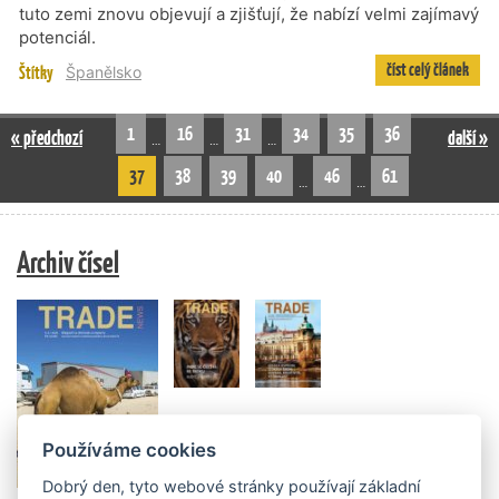
tuto zemi znovu objevují a zjišťují, že nabízí velmi zajímavý
potenciál.
číst celý článek
Štítky
Španělsko
1
16
31
34
35
36
« předchozí
další »
…
…
…
37
38
39
40
46
61
…
…
Archiv čísel
Používáme cookies
Dobrý den, tyto webové stránky používají základní