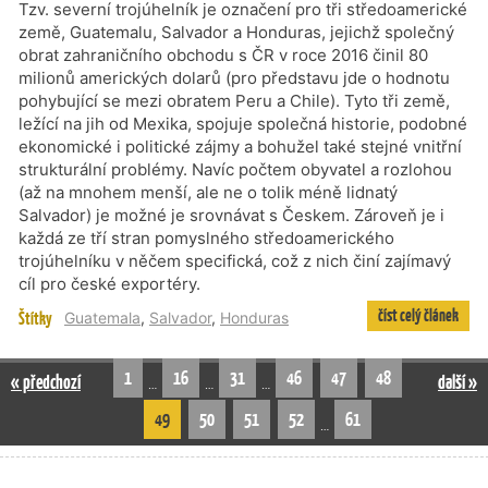
Tzv. severní trojúhelník je označení pro tři středoamerické
země, Guatemalu, Salvador a Honduras, jejichž společný
obrat zahraničního obchodu s ČR v roce 2016 činil 80
milionů amerických dolarů (pro představu jde o hodnotu
pohybující se mezi obratem Peru a Chile). Tyto tři země,
ležící na jih od Mexika, spojuje společná historie, podobné
ekonomické i politické zájmy a bohužel také stejné vnitřní
strukturální problémy. Navíc počtem obyvatel a rozlohou
(až na mnohem menší, ale ne o tolik méně lidnatý
Salvador) je možné je srovnávat s Českem. Zároveň je i
každá ze tří stran pomyslného středoamerického
trojúhelníku v něčem specifická, což z nich činí zajímavý
cíl pro české exportéry.
číst celý článek
Štítky
Guatemala
,
Salvador
,
Honduras
1
16
31
46
47
48
« předchozí
další »
…
…
…
49
50
51
52
61
…