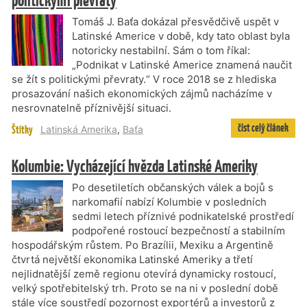
politickými převraty
Tomáš J. Baťa dokázal přesvědčivě uspět v
Latinské Americe v době, kdy tato oblast byla
notoricky nestabilní. Sám o tom říkal:
„Podnikat v Latinské Americe znamená naučit
se žít s politickými převraty.“ V roce 2018 se z hlediska
prosazování našich ekonomických zájmů nacházíme v
nesrovnatelně příznivější situaci.
číst celý článek
Štítky
Latinská Amerika
,
Baťa
Kolumbie: Vycházející hvězda Latinské Ameriky
Po desetiletích občanských válek a bojů s
narkomafií nabízí Kolumbie v posledních
sedmi letech příznivé podnikatelské prostředí
podpořené rostoucí bezpečností a stabilním
hospodářským růstem. Po Brazílii, Mexiku a Argentině
čtvrtá největší ekonomika Latinské Ameriky a třetí
nejlidnatější země regionu otevírá dynamicky rostoucí,
velký spotřebitelský trh. Proto se na ni v poslední době
stále více soustředí pozornost exportérů a investorů z