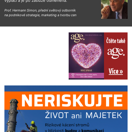
vyplácí a je po zásluze odměněna.“
Prof. Hermann Simon, přední světový odborník
na podnikové strategie, marketing a tvorbu cen
Čtěte také
Více »