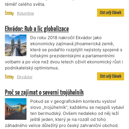
téměř celého světa.
číst celý článek
Štítky
Kolumbie
Ekvádor: Rub a líc globalizace
Do roku 2018 nakročil Ekvádor jako
ekonomicky zajímavá jihoamerická země,
které se podařilo rozptýlit nejistoty spojené s
loňskými prezidentskými a parlamentními
volbami a po více než dvou letech oživit ekonomický růst i
podnikatelský optimismus.
číst celý článek
Štítky
Ekvádor
Proč se zajímat o severní trojúhelník
Pokud se v geografickém kontextu vysloví
slovo „trojúhelník“, každému se nejspíš vybaví
ten bermudský. Ovšem nedaleko od něj leží
ještě jeden, který je na rozdíl od toho
záhadného velice důležitý pro český zahraniční obchod.