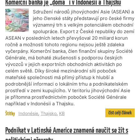
Komerční banka je „doma“ i v Indonésii a Thajsku
Sdružení národů jihovýchodní Asie (ASEAN) a
jeho členské státy představují pro české firmy
významný trh s velkým potenciálem obchodní
spolupráce. Export z České republiky do zemí
ASEAN v posledních letech převyšoval 20 miliard korun
ročně a možnosti tohoto regionu nejsou ještě zdaleka
vyčerpány. Komerční banka, člen finanční skupiny Société
Générale, má bohaté zkušenosti s podporou českých
vývozců v jejich exportních obchodních aktivitách po
celém světě. Díky široké mezinárodní síti poboček
mateřské společnosti má přímý přístup k hlubší a
podrobnější informaci o lokálním trhu a podnikatelském
prostředí v zemi kupujícího. V teritoriu jihovýchodní Asie
je přítomna prostřednictvím poboček Société Générale
například v Indonésii a Thajsku.
číst celý článek
Štítky
Indonésie
,
Thajsko
,
KB
Podnikat v Latinské Americe znamená naučit se žít s