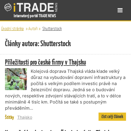
Internetový portál TRADE NEWS
Úvodní stránka
»
Autoři
»
Shutterstock
Články autora: Shutterstock
Příležitosti pro české firmy v Thajsku
Kolejová doprava Thajská vláda klade velký
důraz na vybudování dopravní infrastruktury a
počítá s velkým podílem investic právě na
železniční dopravu. Jedná se o budování
nových, respektive zdvojení stávajících tratí, a to v délce
minimálně 4 tisíc km. Počítá se také s postupným
převáděním…
číst celý článek
Štítky
Thajsko