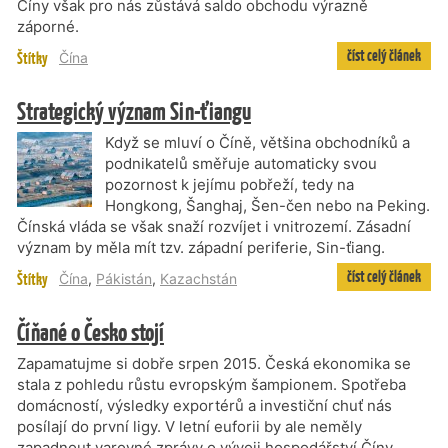
Číny však pro nás zůstává saldo obchodu výrazně
záporné.
číst celý článek
Štítky
Čína
Strategický význam Sin-ťiangu
Když se mluví o Číně, většina obchodníků a
podnikatelů směřuje automaticky svou
pozornost k jejímu pobřeží, tedy na
Hongkong, Šanghaj, Šen-čen nebo na Peking.
Čínská vláda se však snaží rozvíjet i vnitrozemí. Zásadní
význam by měla mít tzv. západní periferie, Sin-ťiang.
číst celý článek
Štítky
Čína
,
Pákistán
,
Kazachstán
Číňané o Česko stojí
Zapamatujme si dobře srpen 2015. Česká ekonomika se
stala z pohledu růstu evropským šampionem. Spotřeba
domácností, výsledky exportérů a investiční chuť nás
posílají do první ligy. V letní euforii by ale neměly
zapadnout varovné zprávy o vývoji hospodářství Číny.