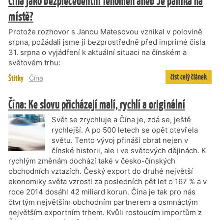
Čína jako bezprecedentní fenomén aneb Je panika na
místě?
Protože rozhovor s Janou Matesovou vznikal v polovině
srpna, požádali jsme ji bezprostředně před imprimé čísla
31. srpna o vyjádření k aktuální situaci na čínském a
světovém trhu:
číst celý článek
Štítky
Čína
Čína: Ke slovu přicházejí malí, rychlí a originální
Svět se zrychluje a Čína je, zdá se, ještě
rychlejší. A po 500 letech se opět otevřela
světu. Tento vývoj přináší obrat nejen v
čínské historii, ale i ve světových dějinách. K
rychlým změnám dochází také v česko-čínských
obchodních vztazích. Český export do druhé největší
ekonomiky světa vzrostl za posledních pět let o 167 % a v
roce 2014 dosáhl 42 miliard korun. Čína je tak pro nás
čtvrtým největším obchodním partnerem a osmnáctým
největším exportním trhem. Kvůli rostoucím importům z