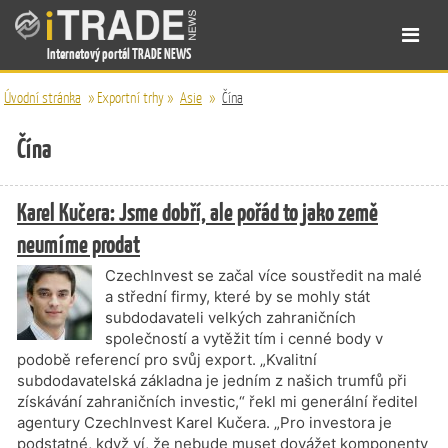
Internetový portál TRADE NEWS
Úvodní stránka
»
Exportní trhy
»
Asie
»
Čína
Čína
Karel Kučera: Jsme dobří, ale pořád to jako země
neumíme prodat
CzechInvest se začal více soustředit na malé
a střední firmy, které by se mohly stát
subdodavateli velkých zahraničních
společností a vytěžit tím i cenné body v
podobě referencí pro svůj export. „Kvalitní
subdodavatelská základna je jedním z našich trumfů při
získávání zahraničních investic,“ řekl mi generální ředitel
agentury CzechInvest Karel Kučera. „Pro investora je
podstatné, když ví, že nebude muset dovážet komponenty