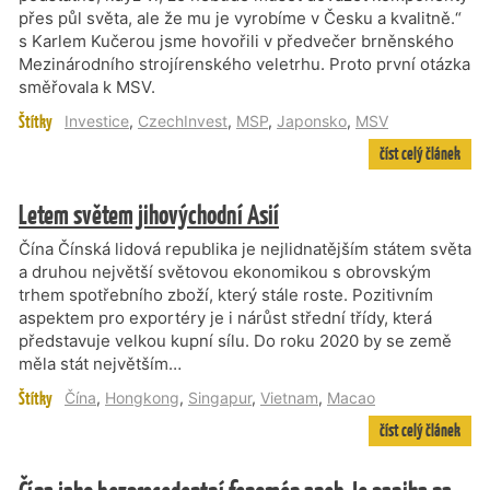
přes půl světa, ale že mu je vyrobíme v Česku a kvalitně.“
s Karlem Kučerou jsme hovořili v předvečer brněnského
Mezinárodního strojírenského veletrhu. Proto první otázka
směřovala k MSV.
Štítky
Investice
,
CzechInvest
,
MSP
,
Japonsko
,
MSV
číst celý článek
Letem světem jihovýchodní Asií
Čína Čínská lidová republika je nejlidnatějším státem světa
a druhou největší světovou ekonomikou s obrovským
trhem spotřebního zboží, který stále roste. Pozitivním
aspektem pro exportéry je i nárůst střední třídy, která
představuje velkou kupní sílu. Do roku 2020 by se země
měla stát největším…
Štítky
Čína
,
Hongkong
,
Singapur
,
Vietnam
,
Macao
číst celý článek