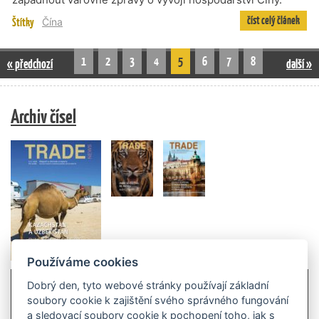
číst celý článek
Štítky
Čína
1
2
3
4
5
6
7
8
« předchozí
další »
Archiv čísel
Používáme cookies
Dobrý den, tyto webové stránky používají základní
soubory cookie k zajištění svého správného fungování
a sledovací soubory cookie k pochopení toho, jak s