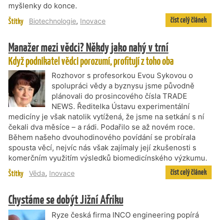
myšlenky do konce.
číst celý článek
Štítky
Biotechnologie
,
Inovace
Manažer mezi vědci? Někdy jako nahý v trní
Když podnikatel vědci porozumí, profitují z toho oba
Rozhovor s profesorkou Evou Sykovou o
spolupráci vědy a byznysu jsme původně
plánovali do prosincového čísla TRADE
NEWS. Ředitelka Ústavu experimentální
medicíny je však natolik vytížená, že jsme na setkání s ní
čekali dva měsíce – a rádi. Podařilo se až novém roce.
Během našeho dvouhodinového povídání se probírala
spousta věcí, nejvíc nás však zajímaly její zkušenosti s
komerčním využitím výsledků biomedicínského výzkumu.
číst celý článek
Štítky
Věda
,
Inovace
Chystáme se dobýt Jižní Afriku
Ryze česká firma INCO engineering popírá