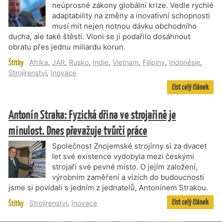
neúprosné zákony globální krize. Vedle rychlé
adaptability na změny a inovativní schopnosti
musí mít nejen notnou dávku obchodního
ducha, ale také štěstí. Vloni se jí podařilo dosáhnout
obratu přes jednu miliardu korun.
Štítky
Afrika
,
JAR
,
Rusko
,
Indie
,
Vietnam
,
Filipíny
,
Indonésie
,
Strojírenství
,
Inovace
číst celý článek
Antonín Straka: Fyzická dřina ve strojařině je
minulost. Dnes převažuje tvůrčí práce
Společnost Znojemské strojírny si za dvacet
let své existence vydobyla mezi českými
strojaři své pevné místo. O jejím založení,
výrobním zaměření a vizích do budoucnosti
jsme si povídali s jedním z jednatelů, Antonínem Strakou.
číst celý článek
Štítky
Strojírenství
,
Inovace