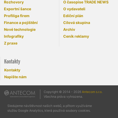
Rozhovory
O časopise TRADE NEWS
Exportní šance
O vydavateli
Profiliga firem
Ediční plán
Finance a pojištění
Cílová skupina
Nové technologie
Archiv
Infografiky
Ceník reklamy
Z praxe
Kontakty
Kontakty
Napište nám
Copyright © 2014 - 2026
Antecom s.r.o.
Všechna práva vyhrazena.
Sledujeme návštěvnost našich webů, a přitom využíváme
službu Google Analytics, která používá soubory cookies.