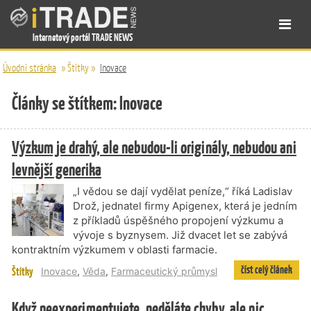
Internetový portál TRADE NEWS
Úvodní stránka
»
Štítky
»
Inovace
Články se štítkem: Inovace
Výzkum je drahý, ale nebudou-li originály, nebudou ani
levnější generika
„I vědou se dají vydělat peníze,“ říká Ladislav
Drož, jednatel firmy Apigenex, která je jedním
z příkladů úspěšného propojení výzkumu a
vývoje s byznysem. Již dvacet let se zabývá
kontraktním výzkumem v oblasti farmacie.
číst celý článek
Štítky
Inovace
,
Věda
,
Farmaceutický průmysl
Když neexperimentujete, neděláte chyby, ale nic