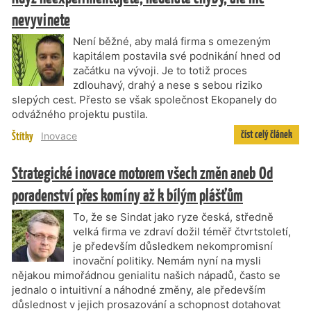
nevyvinete
Není běžné, aby malá firma s omezeným
kapitálem postavila své podnikání hned od
začátku na vývoji. Je to totiž proces
zdlouhavý, drahý a nese s sebou riziko
slepých cest. Přesto se však společnost Ekopanely do
odvážného projektu pustila.
číst celý článek
Štítky
Inovace
Strategické inovace motorem všech změn aneb Od
poradenství přes komíny až k bílým plášťům
To, že se Sindat jako ryze česká, středně
velká firma ve zdraví dožil téměř čtvrtstoletí,
je především důsledkem nekompromisní
inovační politiky. Nemám nyní na mysli
nějakou mimořádnou genialitu našich nápadů, často se
jednalo o intuitivní a náhodné změny, ale především
důslednost v jejich prosazování a schopnost dotahovat