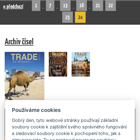
1
7
13
18
21
22
« předchozí
…
…
…
…
23
24
Archiv čísel
Používáme cookies
Dobrý den, tyto webové stránky používají základní
soubory cookie k zajištění svého správného fungování
a sledovací soubory cookie k pochopení toho, jak s
nimi pracujete. Ty se nastavují pouze po souhlasu.