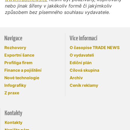
nebo jinak šířeny v jakékoliv formě či jakýmkoliv
způsobem bez písemného souhlasu vydavatele.
Navigace
Více informací
Rozhovory
O časopise TRADE NEWS
Exportní šance
O vydavateli
Profiliga firem
Ediční plán
Finance a pojištění
Cílová skupina
Nové technologie
Archiv
Infografiky
Ceník reklamy
Z praxe
Kontakty
Kontakty
Napište nám