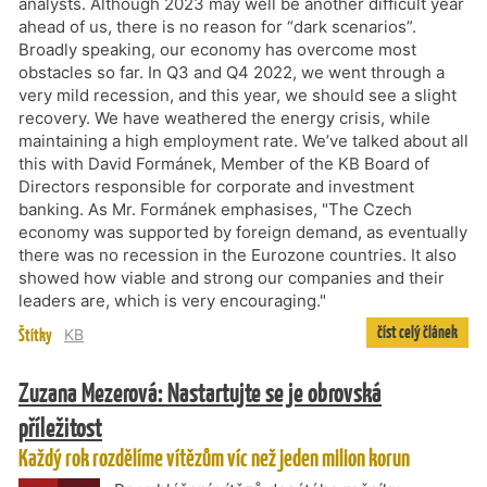
analysts. Although 2023 may well be another difficult year
ahead of us, there is no reason for “dark scenarios”.
Broadly speaking, our economy has overcome most
obstacles so far. In Q3 and Q4 2022, we went through a
very mild recession, and this year, we should see a slight
recovery. We have weathered the energy crisis, while
maintaining a high employment rate. We’ve talked about all
this with David Formánek, Member of the KB Board of
Directors responsible for corporate and investment
banking. As Mr. Formánek emphasises, "The Czech
economy was supported by foreign demand, as eventually
there was no recession in the Eurozone countries. It also
showed how viable and strong our companies and their
leaders are, which is very encouraging."
číst celý článek
Štítky
KB
Zuzana Mezerová: Nastartujte se je obrovská
příležitost
Každý rok rozdělíme vítězům víc než jeden milion korun