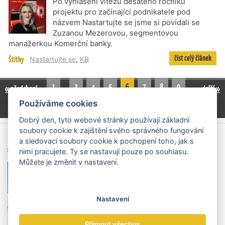
Po vyhlášení vítězů desátého ročníku
projektu pro začínající podnikatele pod
názvem Nastartujte se jsme si povídali se
Zuzanou Mezerovou, segmentovou
manažerkou Komerční banky.
číst celý článek
Štítky
Nastartujte se
,
KB
1
3
4
5
6
7
8
9
« předchozí
další »
…
…
Používáme cookies
13
18
24
…
…
Dobrý den, tyto webové stránky používají základní
soubory cookie k zajištění svého správného fungování
Archiv čísel
a sledovací soubory cookie k pochopení toho, jak s
nimi pracujete. Ty se nastavují pouze po souhlasu.
Můžete je změnit v nastavení.
Nastavení
Přijmout všechny