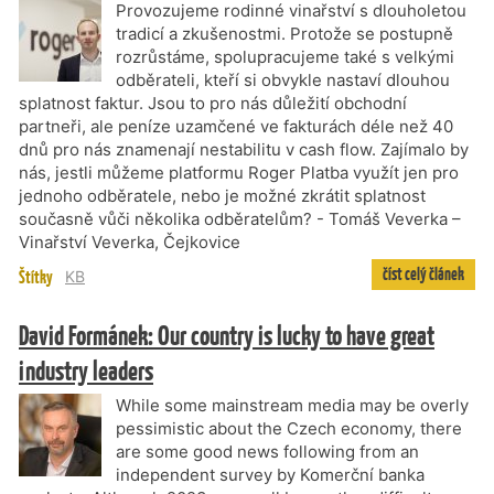
Provozujeme rodinné vinařství s dlouholetou
tradicí a zkušenostmi. Protože se postupně
rozrůstáme, spolupracujeme také s velkými
odběrateli, kteří si obvykle nastaví dlouhou
splatnost faktur. Jsou to pro nás důležití obchodní
partneři, ale peníze uzamčené ve fakturách déle než 40
dnů pro nás znamenají nestabilitu v cash flow. Zajímalo by
nás, jestli můžeme platformu Roger Platba využít jen pro
jednoho odběratele, nebo je možné zkrátit splatnost
současně vůči několika odběratelům? - Tomáš Veverka –
Vinařství Veverka, Čejkovice
číst celý článek
Štítky
KB
David Formánek: Our country is lucky to have great
industry leaders
While some mainstream media may be overly
pessimistic about the Czech economy, there
are some good news following from an
independent survey by Komerční banka