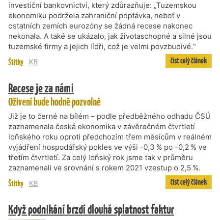
investiční bankovnictví, který zdůrazňuje: „Tuzemskou
ekonomiku podržela zahraniční poptávka, neboť v
ostatních zemích eurozóny se žádná recese nakonec
nekonala. A také se ukázalo, jak životaschopné a silné jsou
tuzemské firmy a jejich lídři, což je velmi povzbudivé.“
číst celý článek
Štítky
KB
Recese je za námi
Oživení bude hodně pozvolné
Již je to černé na bílém – podle předběžného odhadu ČSÚ
zaznamenala česká ekonomika v závěrečném čtvrtletí
loňského roku oproti předchozím třem měsícům v reálném
vyjádření hospodářský pokles ve výši -0,3 % po -0,2 % ve
třetím čtvrtletí. Za celý loňský rok jsme tak v průměru
zaznamenali ve srovnání s rokem 2021 vzestup o 2,5 %.
číst celý článek
Štítky
KB
Když podnikání brzdí dlouhá splatnost faktur