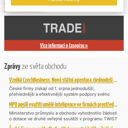
Více informací o časopisu »
Zprávy
ze světa obchodu
Vzniká CzechBusiness. Nová státní agentura zjednoduší podporu českých firem
České firmy získají od 1. srpna jednodušší,
přehlednější a efektivnější systém podpory svého
podnikání. Vzniká nová státní agentura
MPO posílí využití umělé inteligence ve firmách prostřednictvím 40 projektů z programu TWIST
CzechBusiness, která propojuje dosavadní
kompetence agentur CzechTrade a CzechInvest.
Ministerstvo průmyslu a obchodu vyhodnotilo žádosti
Firmám nabídne jednoho partnera pro rozvoj od
o dotace ve druhé veřejné soutěži v programu TWIST
inovací až po zahraniční expanzi.
– Transfer, Výzkum, Vývoj a Inovace pro Strategické