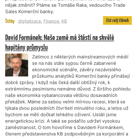
nějak změnit? Ptáme se Tomáše Raka, vedoucího Trade
Sales Komerční banky.
číst celý článek
Štítky
digitalizace
,
Finance
,
KB
David Formánek: Naše země má štěstí na skvělé
kapitány průmyslu
Zatímco z některých mainstreamových médií
se na nás stále sypou černě zabarvené
ekonomické scénáře, závěry nezávislého
průzkumu analytiků Komerční banky přinášejí
dobré zprávy. I když nás čeká další obtížný rok, k
extrémnímu pesimismu nemáme důvod. Z širšího pohledu
naše ekonomika vybalancovala většinu dosavadních
překážek. Máme za sebou velmi mírnou recesi, která se
týkala dvou posledních čtvrtletí minulého roku, a letos už
bychom se měli dočkat lehkého oživení. Ustáli jsme
energetickou krizi. A také se podařilo udržet vysokou
zaměstnanost. O tom hovoříme s Davidem Formánkem,
členem představenstva KB zodpovědným za korporátní a