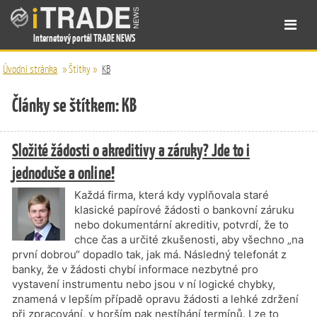
Internetový portál TRADE NEWS
Úvodní stránka
»
Štítky
»
KB
Články se štítkem: KB
Složité žádosti o akreditivy a záruky? Jde to i
jednoduše a online!
Každá firma, která kdy vyplňovala staré
klasické papírové žádosti o bankovní záruku
nebo dokumentární akreditiv, potvrdí, že to
chce čas a určité zkušenosti, aby všechno „na
první dobrou“ dopadlo tak, jak má. Následný telefonát z
banky, že v žádosti chybí informace nezbytné pro
vystavení instrumentu nebo jsou v ní logické chybky,
znamená v lepším případě opravu žádosti a lehké zdržení
při zpracování, v horším pak nestíhání termínů. Lze to