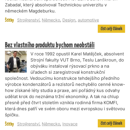
Zabadal, který absolvoval Technickou univerzitu v
německém Magdeburku.
Štítky
Strojírenství
,
Německo
,
Design
,
automotive
číst celý článek
Bez vlastního produktu bychom neobstáli
V roce 1992 opustil Karel Matějček, absolvent
Strojní fakulty VUT Brno, Teslu Lanškroun, do
obýváku instaloval rýsovací prkno a na
úřadech si zaregistroval konstrukční
společnost. Vedoucímu konstrukce tehdejšího předního
výrobce kondenzátorů a rezistorů nechybělo cenné know-
how získané léty studia a praxe, ani pořádný kus odvahy
udělat krok do neznáma tržní ekonomiky. A tak na chlup
přesně před čtvrt stoletím vznikla rodinná firma KOMFI,
která dnes patří ve svém oboru mezi evropskou i světovou
špičku.
číst celý článek
Štítky
Strojírenství
,
Německo
,
Inovace