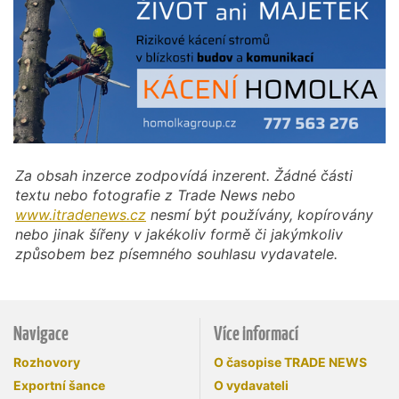
Za obsah inzerce zodpovídá inzerent. Žádné části
textu nebo fotografie z Trade News nebo
www.itradenews.cz
nesmí být používány, kopírovány
nebo jinak šířeny v jakékoliv formě či jakýmkoliv
způsobem bez písemného souhlasu vydavatele.
Navigace
Více informací
Rozhovory
O časopise TRADE NEWS
Exportní šance
O vydavateli