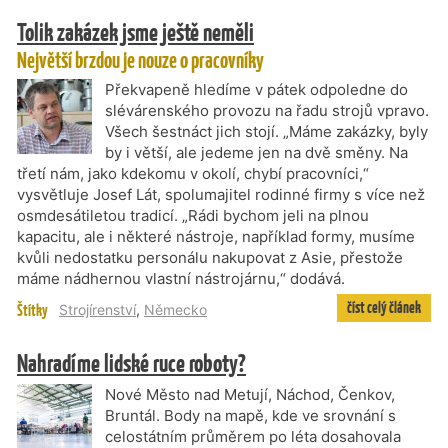
Tolik zakázek jsme ještě neměli
Největší brzdou je nouze o pracovníky
Překvapeně hledíme v pátek odpoledne do
slévárenského provozu na řadu strojů vpravo.
Všech šestnáct jich stojí. „Máme zakázky, byly
by i větší, ale jedeme jen na dvě směny. Na
třetí nám, jako kdekomu v okolí, chybí pracovníci,“
vysvětluje Josef Lát, spolumajitel rodinné firmy s více než
osmdesátiletou tradicí. „Rádi bychom jeli na plnou
kapacitu, ale i některé nástroje, například formy, musíme
kvůli nedostatku personálu nakupovat z Asie, přestože
máme nádhernou vlastní nástrojárnu,“ dodává.
číst celý článek
Štítky
Strojírenství
,
Německo
Nahradíme lidské ruce roboty?
Nové Město nad Metují, Náchod, Čenkov,
Bruntál. Body na mapě, kde ve srovnání s
celostátním průměrem po léta dosahovala