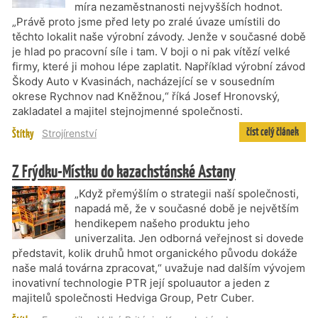
míra nezaměstnanosti nejvyšších hodnot.
„Právě proto jsme před lety po zralé úvaze umístili do
těchto lokalit naše výrobní závody. Jenže v současné době
je hlad po pracovní síle i tam. V boji o ni pak vítězí velké
firmy, které ji mohou lépe zaplatit. Například výrobní závod
Škody Auto v Kvasinách, nacházející se v sousedním
okrese Rychnov nad Kněžnou,“ říká Josef Hronovský,
zakladatel a majitel stejnojmenné společnosti.
číst celý článek
Štítky
Strojírenství
Z Frýdku-Místku do kazachstánské Astany
„Když přemýšlím o strategii naší společnosti,
napadá mě, že v současné době je největším
hendikepem našeho produktu jeho
univerzalita. Jen odborná veřejnost si dovede
představit, kolik druhů hmot organického původu dokáže
naše malá továrna zpracovat,“ uvažuje nad dalším vývojem
inovativní technologie PTR její spoluautor a jeden z
majitelů společnosti Hedviga Group, Petr Cuber.