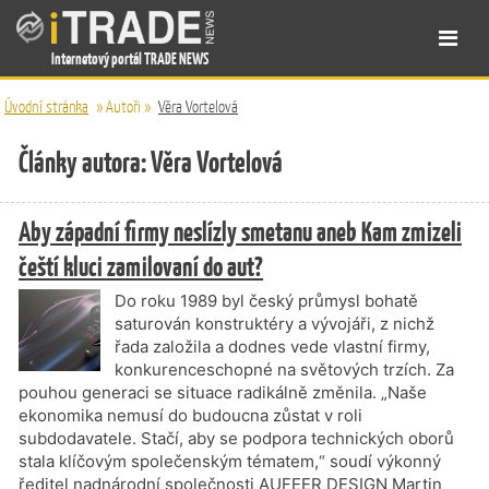
Internetový portál TRADE NEWS
Úvodní stránka
»
Autoři
»
Věra Vortelová
Články autora: Věra Vortelová
Aby západní firmy neslízly smetanu aneb Kam zmizeli
čeští kluci zamilovaní do aut?
Do roku 1989 byl český průmysl bohatě
saturován konstruktéry a vývojáři, z nichž
řada založila a dodnes vede vlastní firmy,
konkurenceschopné na světových trzích. Za
pouhou generaci se situace radikálně změnila. „Naše
ekonomika nemusí do budoucna zůstat v roli
subdodavatele. Stačí, aby se podpora technických oborů
stala klíčovým společenským tématem,“ soudí výkonný
ředitel nadnárodní společnosti AUFEER DESIGN Martin