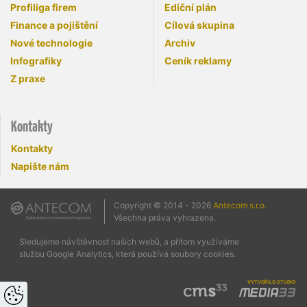
Profiliga firem
Ediční plán
Finance a pojištění
Cílová skupina
Nové technologie
Archiv
Infografiky
Ceník reklamy
Z praxe
Kontakty
Kontakty
Napište nám
Copyright © 2014 - 2026
Antecom s.r.o.
Všechna práva vyhrazena.
Sledujeme návštěvnost našich webů, a přitom využíváme
službu Google Analytics, která používá soubory cookies.
vytvořilo studio