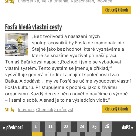
Štítky
Energetika
,
Velká Británie
,
Kazachstán
,
Inovace
číst celý článek
Fosfa hledá vlastní cesty
„Bez tvořivosti a nasazení mých
spolupracovníků by Fosfa neznamenala nic.
Stejně jako bez hodnot, které vyznáváme a
které se snažíme využívat při naší práci.
Tomáš Baťa kdysi napsal: ‚Rozhodli jsme se vybudovat
vlastní systém. Tento systém se jmenuje příklad,‘“
vysvětluje generální ředitel a majitel společnosti Ivan
Baťka. A dodává: „I my ve Fosfě se učíme vybudovat vlastní
Fosfa kulturu. Přistupujeme k podniku jako k živému
organismu. Každý den se něco nového naučíme o výrobě
– i sami o sobě. A snad je to na výsledcích vidět.“
číst celý článek
Štítky
Inovace
,
Chemický průmysl
1
11
22
24
25
26
« předchozí
další »
…
…
…